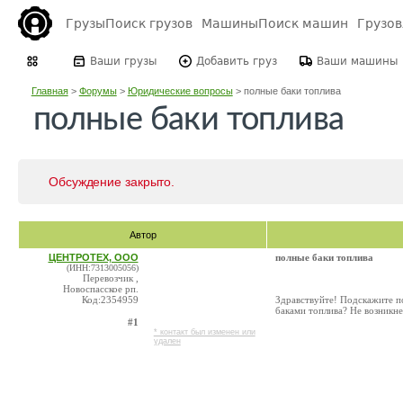
Грузы
Поиск грузов
Машины
Поиск машин
Грузо
Ваши грузы
Добавить груз
Ваши машины
Главная
>
Форумы
>
Юридические вопросы
>
полные баки топлива
полные баки топлива
Обсуждение закрыто.
Автор
ЦЕНТРОТЕХ, ООО
полные баки топлива
(ИНН:7313005056)
Перевозчик ,
Новоспасское рп.
Код:2354959
Здравствуйте! Подскажите п
баками топлива? Не возникне
#1
* контакт был изменен или
удален