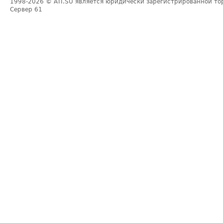
1998-2026
© ATI.SU является юридически зарегистрированной то
Сервер
61