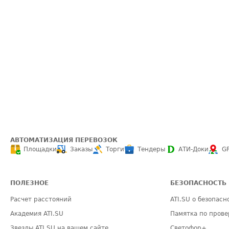
АВТОМАТИЗАЦИЯ ПЕРЕВОЗОК
Площадки
Заказы
Торги
Тендеры
АТИ-Доки
G
ПОЛЕЗНОЕ
БЕЗОПАСНОСТЬ
Расчет расстояний
ATI.SU о безопасн
Академия ATI.SU
Памятка по прове
Звезды ATI.SU на вашем сайте
Светофор+