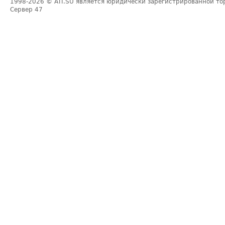
1998-2026
© ATI.SU является юридически зарегистрированной то
Сервер
47