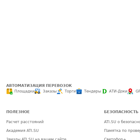
АВТОМАТИЗАЦИЯ ПЕРЕВОЗОК
Площадки
Заказы
Торги
Тендеры
АТИ-Доки
G
ПОЛЕЗНОЕ
БЕЗОПАСНОСТЬ
Расчет расстояний
ATI.SU о безопасн
Академия ATI.SU
Памятка по прове
Звезды ATI.SU на вашем сайте
Светофор+