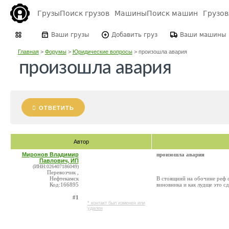
Грузы
Поиск грузов
Машины
Поиск машин
Грузо
Ваши грузы
Добавить груз
Ваши машины
Главная
>
Форумы
>
Юридические вопросы
>
произошла авария
произошла авария
ОТВЕТИТЬ
Автор
Миронов Владимир
произошла авария
Павлович, ИП
(ИНН:026407186049)
Перевозчик ,
Нефтекамск
В стоящиий на обочине реф с
Код:166895
виновника и как лудще это сд
#1
* контакт был изменен или
удален