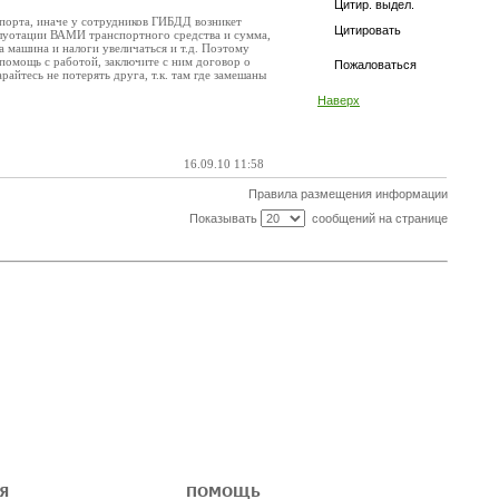
Цитир. выдел.
спорта, иначе у сотрудников ГИБДД возникет
Цитировать
плуотации ВАМИ транспортного средства и сумма,
 машина и налоги увеличаться и т.д. Поэтому
 помощь с работой, заключите с ним договор о
Пожаловаться
айтесь не потерять друга, т.к. там где замешаны
Наверх
16.09.10 11:58
Правила размещения информации
Показывать
сообщений на странице
Я
ПОМОЩЬ