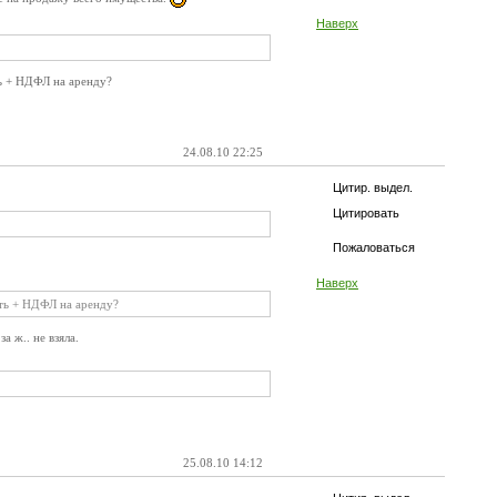
Наверх
ть + НДФЛ на аренду?
24.08.10 22:25
Цитир. выдел.
Цитировать
Пожаловаться
Наверх
ять + НДФЛ на аренду?
 ж.. не взяла.
25.08.10 14:12