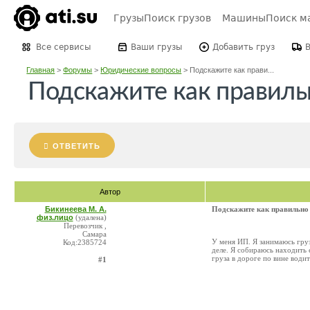
Грузы
Поиск грузов
Машины
Поиск м
Все сервисы
Ваши грузы
Добавить груз
Главная
>
Форумы
>
Юридические вопросы
>
Подскажите как прави...
Подскажите как правиль
ОТВЕТИТЬ
Автор
Бикинеева М. А.
Подскажите как правильно
физ.лицо
(удалена)
Перевозчик ,
Самара
У меня ИП. Я занимаюсь груз
Код:2385724
деле. Я собираюсь находить 
груза в дороге по вине води
#1