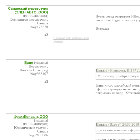
Самарский перевозчик
(ЭЛЕН АВТО, ООО)
(ИНН:6318016081)
Пусть сосед открывает ИПешк
Экспедитор-перевозчик ,
логистика. Судя по вопросу 
Самара
Код:173570
Вячеслав
#2
* контакт был изменен или
удален
Вадо
(удалена)
Перевозчик ,
Нижний Новгород
Цитата
(Бикинеева, ИП @ 23
Код:938197
Мой сосед приобрел такую ж
#3
Блин..чисто рассейский мент
оформит доверку на вас на п
открывать не надо..Хотя выб
ФрахтКонсалт, ООО
(удалена)
(ИНН:6318191904)
Цитата
(Вадо @ 24.08.2010 
Юридические услуги ,
пусть ваш знакомый оформит
Самара
Код:2899686
однако, какая степень довер