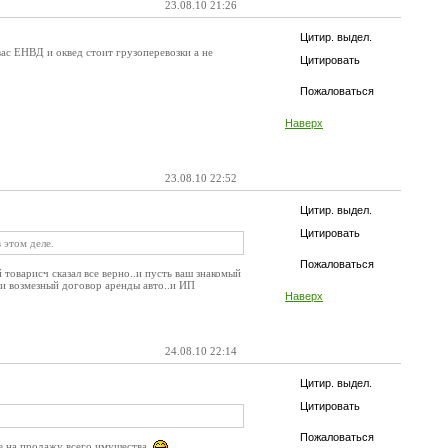
23.08.10 21:26
Цитир. выдел.
вас ЕНВД и оквед стоит грузоперевозки а не
Цитировать
Пожаловаться
Наверх
23.08.10 22:52
Цитир. выдел.
Цитировать
 этом деле.
Пожаловаться
 товарисч сказал все верно..и пусть ваш знакомый
ми возмезный договор аренды авто..и ИП
Наверх
24.08.10 22:14
Цитир. выдел.
Цитировать
Пожаловаться
 не на продажу всего имущества.