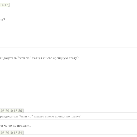
14:12)
дно?
рендодатель "если чо" взыщет с него арендную плату?
08.2010 18:56)
арендодатель "если чо" взыщет с него арендную плату?
ли че-то не поделят...
08.2010 18:54)