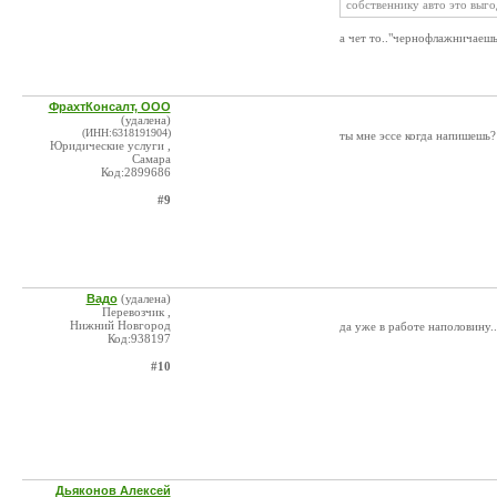
собственнику авто это выг
а чет то.."чернофлажничаешь
ФрахтКонсалт, ООО
(удалена)
(ИНН:6318191904)
ты мне эссе когда напишешь
Юридические услуги ,
Самара
Код:2899686
#9
Вадо
(удалена)
Перевозчик ,
Нижний Новгород
да уже в работе наполовину.
Код:938197
#10
Дьяконов Алексей