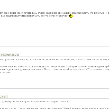
у свою и передает печать вам, будете заявки по его машине подтверждать его печатью. У 
у вас врядли получится придумать что то более техничное
.08.2010 21:26)
е грузовую машину,но, к сожалению,не знает как вести бизнес и просит меня помочь ему в
алитет..сначала вложиться..а потом думать..надо делать наоборот..хотя по-сути предыдущий
раво подписания договоров и заявок..Кстати..можно ,чтоб не открывать ИП заключить с ва
ор за ним
22:14)
 доверку на вас на право подписания договоров и заявок..
ия должна быть... хотя, перевозка - реальный договор. Хотя б доверку тогда нормальную, а