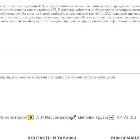
шину товарища под своим ИП, то будете обязаны заключить с ним договор аренды его тран
шение эта машина имеет к вашему ИП. В договоре обязательно будут описаны вопросы экс
обственнику. Вы должны будете сообщить в налоговую о том что у ВАС появилась еще одна
ем и помочь другу, расскажите ему как открыть свое ИП и если он не против платить вам за
 ничего не заключайте, просто оговорите процент за предоставленную информацию и постар
оруме, и ее мнение может не совпадать с мнением авторов сообщений.
PS-мониторинг
АТИ Мессенджер
Цепочки грузов
API ATI.SU
КОНТАКТЫ И ТАРИФЫ
ИНФОРМАЦИ