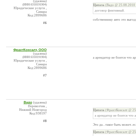
(удалена)
(ИНН:6318191904)
Цитата
(Вадо @ 25.08.2010 
Юридические услуги ,
договор фиктивный.
Самара
Код:2899686
собственнику авто это выго
#6
ФрахтКонсалт, ООО
(удалена)
(ИНН:6318191904)
а арендатор не боится что а
Юридические услуги ,
Самара
Код:2899686
#7
Вадо
(удалена)
Перевозчик ,
Нижний Новгород
Цитата
(ФрахтКонсалт @ 25.
Код:938197
а арендатор не боится что 
#8
Это да...такое быть может..ес
Цитата
(ФрахтКонсалт @ 25.