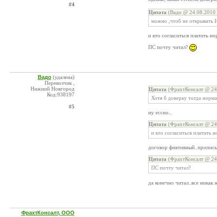
#4
Цитата
(Вадо @ 24.08.2010 
можно ,чтоб не открывать 
и кто согласиться платить н
ПС почту читал?
Вадо
(удалена)
Перевозчик ,
Нижний Новгород
Цитата
(ФрахтКонсалт @ 24.
Код:938197
Хотя б доверку тогда норма
#5
ну ессно..
Цитата
(ФрахтКонсалт @ 24.
и кто согласиться платить
договор фиктивный..прописыв
Цитата
(ФрахтКонсалт @ 24.
ПС почту читал?
да конечно читал..все никак 
ФрахтКонсалт, ООО