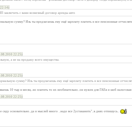
22:14)
ИП заключить с вами возмезный договор аренды авто
ормальную сумму? Иль ты предлагаешь ему ещё зарплату платить и все пенсионные отчисля
08.2010 22:25)
льную, а не на продажу всего имущества.
08.2010 22:25)
 нормальную сумму? Иль ты предлагаешь ему ещё зарплату платить и все пенсионные отчисл
аешь 10 тыр в месяц..но платить то их необязательно..он нужен для ГАЕв и шоб налоговая за
08.2010 22:25)
не сяду основательно..да и мыслей много ..надо все 2устаканить"..в днях отпишусь..