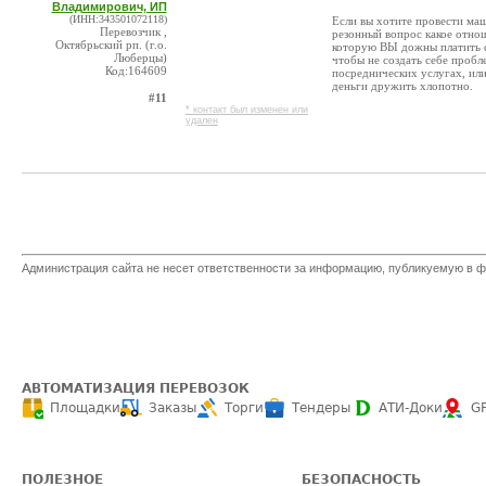
Владимирович, ИП
(ИНН:343501072118)
Если вы хотите провести ма
Перевозчик ,
резонный вопрос какое отно
Октябрьский рп. (г.о.
которую ВЫ дожны платить с
Люберцы)
чтобы не создать себе пробл
Код:164609
посреднических услугах, или
деньги дружить хлопотно.
#11
* контакт был изменен или
удален
Администрация сайта не несет ответственности за информацию, публикуемую в ф
АВТОМАТИЗАЦИЯ ПЕРЕВОЗОК
Площадки
Заказы
Торги
Тендеры
АТИ-Доки
G
ПОЛЕЗНОЕ
БЕЗОПАСНОСТЬ