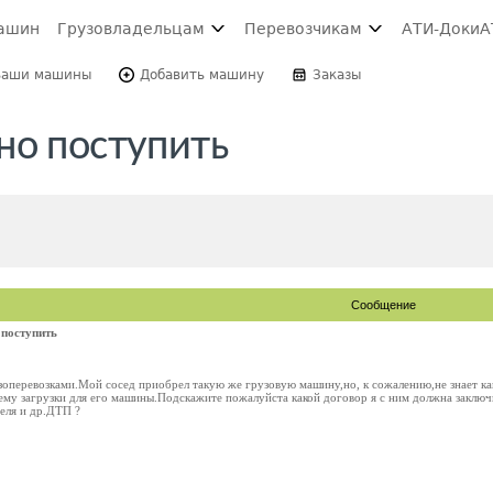
ашин
Грузовладельцам
Перевозчикам
АТИ-Доки
А
Ваши машины
Добавить машину
Заказы
но поступить
Сообщение
 поступить
оперевозками.Мой сосед приобрел такую же грузовую машину,но, к сожалению,не знает как
ему загрузки для его машины.Подскажите пожалуйста какой договор я с ним должна заключи
теля и др.ДТП ?