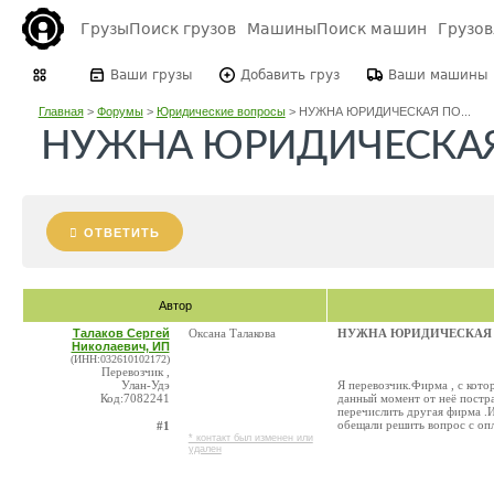
Грузы
Поиск грузов
Машины
Поиск машин
Грузо
Ваши грузы
Добавить груз
Ваши машины
Главная
>
Форумы
>
Юридические вопросы
>
НУЖНА ЮРИДИЧЕСКАЯ ПО...
НУЖНА ЮРИДИЧЕСКАЯ
ОТВЕТИТЬ
Автор
Талаков Сергей
Оксана Талакова
НУЖНА ЮРИДИЧЕСКАЯ 
Николаевич, ИП
(ИНН:032610102172)
Перевозчик ,
Улан-Удэ
Я перевозчик.Фирма , с котор
Код:7082241
данный момент от неё постр
перечислить другая фирма .И 
обещали решить вопрос с опл
#1
* контакт был изменен или
удален