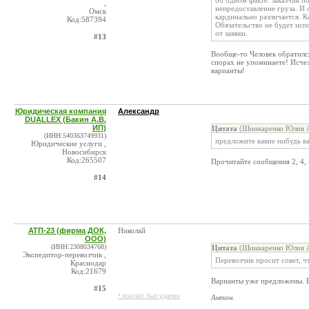
об одном факте: заказчик по
,
непредоставление груза. И 
Омск
кардинально различается. К
Код:587394
Обязательство не будет исп
от заявки.
#13
Вообще-то Человек обратилс
спорах не упоминаете! Исчез
варианты!
Юридическая компания
Александр
DUALLEX (Бакин А.В.
ИП)
Цитата
(Шинкаренко Юлия А
(ИНН:540363749931)
предложите какие нибудь в
Юридические услуги ,
Новосибирск
Код:265507
Прочитайте сообщения 2, 4, 
#14
АТП-23 (фирма ДОК,
Николай
ООО)
(ИНН:2308034768)
Цитата
(Шинкаренко Юлия А
Экспедитор-перевозчик ,
Перевозчик просит совет, ч
Краснодар
Код:21679
Варианты уже предложены. В
#15
* контакт был удален
Антон.