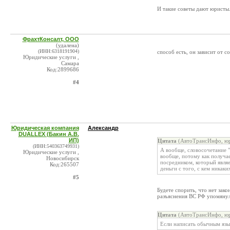
И такие советы дают юристы
ФрахтКонсалт, ООО
(удалена)
(ИНН:6318191904)
способ есть, он зависит от с
Юридические услуги ,
Самара
Код:2899686
#4
Юридическая компания
Александр
DUALLEX (Бакин А.В.
ИП)
Цитата
(АвтоТрансИнфо, юр
(ИНН:540363749931)
А вообще, словосочетание 
Юридические услуги ,
вообще, потому как получает
Новосибирск
посредником, который являе
Код:265507
деньги с того, с кем никак
#5
Будете спорить, что нет зако
разъяснения ВС РФ упомянул
Цитата
(АвтоТрансИнфо, юр
Если написать обычным язык