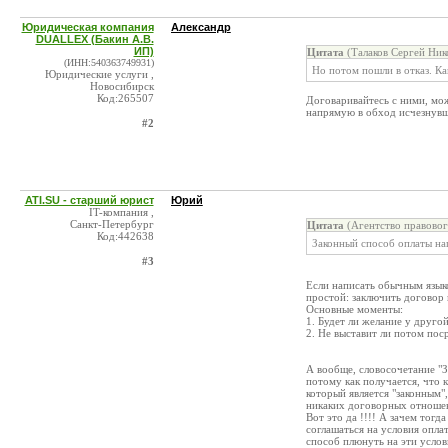
Юридическая компания
Александр
DUALLEX (Бакин А.В.
ИП)
Цитата
(Талаков Сергей Ник
(ИНН:540363749931)
Но потом пошли в отказ. Ка
Юридические услуги ,
Новосибирск
Код:265507
Договаривайтесь с ними, мож
напрямую в обход исчезнувш
#2
ATI.SU - старший юрист
Юрий
IT-компания ,
Санкт-Петербург
Цитата
(Агентство правовог
Код:442638
Законный способ оплаты на
#3
Если написать обычным языко
простой: заключить договор 
Основные моменты:
1. Будет ли желание у друго
2. Не выставит ли потом пос
А вообще, словосочетание "З
потому как получается, что к
который является "законным",
никаких договорных отношен
Вот это да !!!! А зачем тогд
соглашаться на условия оплат
способ плюнуть на эти услов