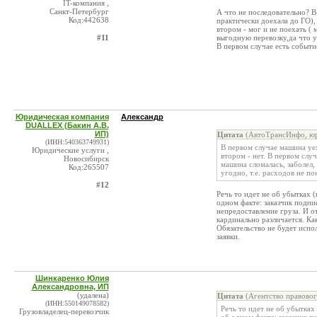
IT-компания ,
Санкт-Петербург
А что не последовательно? В
Код:442638
практически доехала до ГО),
втором - мог и не поехать ( 
#11
выгодную перевозку,да что уг
В первом случае есть событи
Юридическая компания
Александр
DUALLEX (Бакин А.В.
ИП)
Цитата
(АвтоТрансИнфо, юр
(ИНН:540363749931)
В первом случае машина уех
Юридические услуги ,
втором - нет. В первом слу
Новосибирск
машина сломалась, заболел,
Код:265507
угодно, т.е. расходов не по
#12
Речь то идет не об убытках 
одном факте: заказчик подпис
непредоставление груза. И о
кардинально различается. Ка
Обязательство не будет испо
заявки.
Шинкаренко Юлия
Александровна, ИП
(удалена)
Цитата
(Агентство правовог
(ИНН:550149078582)
Речь то идет не об убытках
Грузовладелец-перевозчик