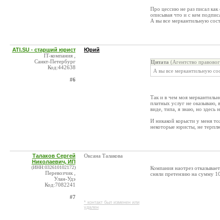
Про цессию не раз писал ка
описывая что и с кем подпис
А вы все меркантильную сост
ATI.SU - старший юрист
Юрий
IT-компания ,
Санкт-Петербург
Цитата
(Агентство правовог
Код:442638
А вы все меркантильную со
#6
Так и в чем моя меркантильн
платных услуг не оказываю, в
виде, типа, я знаю, но здесь 
И никакой корысти у меня то
некоторые юристы, не терплю
Талаков Сергей
Оксана Талакова
Николаевич, ИП
(ИНН:032610102172)
Компания наотрез отказывает
Перевозчик ,
сняли претензию на сумму 1
Улан-Удэ
Код:7082241
#7
* контакт был изменен или
удален