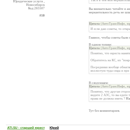
Так и в чем моя меркантиль
Юридические услуги ,
Новосибирск
Код:265507
Вы внимательно читайте и а
меркантильность речь не шл
#10
Цитата
(АвтоТрансИнфо, юр
И если даю советы, то откр
Главное, чтобы советы были 
В одном топике:
Цитата
(АвтоТрансИнфо, юр
Понятно, что юриста нанять
Обратитесь на КС, их "покра
Посредники вообще обнагле
вхолостую туда-сюда и при
В следующем:
Цитата
(АвтоТрансИнфо, юр
Понятно, что другая сторон
видите 2 АЗС, то вы едите т
права не должна иметь ?
На
Тут без комментариев.
ATI.SU - старший юрист
Юрий