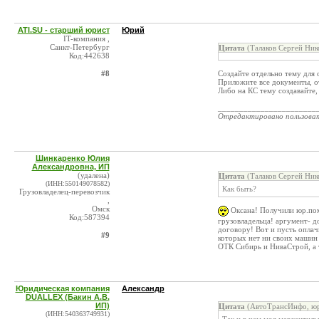
ATI.SU - старший юрист
Юрий
IT-компания ,
Санкт-Петербург
Цитата
(Талаков Сергей Ник
Код:442638
#8
Создайте отдельно тему для
Приложите все документы, о
Либо на КС тему создавайте,
_______________________
Отредактировано пользова
Шинкаренко Юлия
Александровна, ИП
(удалена)
Цитата
(Талаков Сергей Ник
(ИНН:550149078582)
Как быть?
Грузовладелец-перевозчик
,
Омск
Оксана! Получили юр.помо
Код:587394
грузовладельца! аргумент- д
договору! Вот и пусть оплач
#9
которых нет ни своих машин 
ОТК Сибирь и НиваСтрой, а т
Юридическая компания
Александр
DUALLEX (Бакин А.В.
ИП)
Цитата
(АвтоТрансИнфо, юр
(ИНН:540363749931)