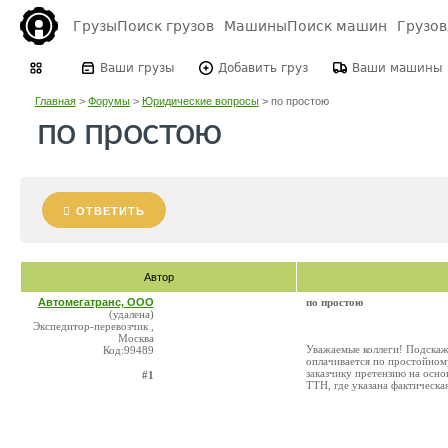
Грузы
Поиск грузов
Машины
Поиск машин
Грузо
Ваши грузы
Добавить груз
Ваши машины
Главная
>
Форумы
>
Юридические вопросы
>
по простою
по простою
ОТВЕТИТЬ
Автор
Автомегатранс, ООО
по простою
(удалена)
Экспедитор-перевозчик ,
Москва
Уважаемые коллеги! Подскажи
Код:99489
оплачивается по простойному 
заказчику претензию на осно
#1
ТТН, где указана фактическая