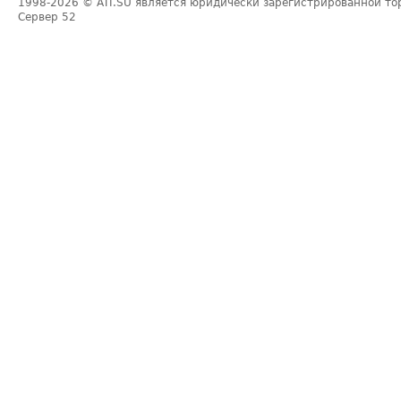
1998-2026
© ATI.SU является юридически зарегистрированной то
Сервер
52