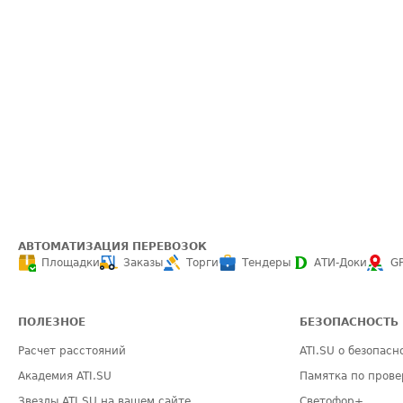
АВТОМАТИЗАЦИЯ ПЕРЕВОЗОК
Площадки
Заказы
Торги
Тендеры
АТИ-Доки
G
ПОЛЕЗНОЕ
БЕЗОПАСНОСТЬ
Расчет расстояний
ATI.SU о безопасн
Академия ATI.SU
Памятка по прове
Звезды ATI.SU на вашем сайте
Светофор+