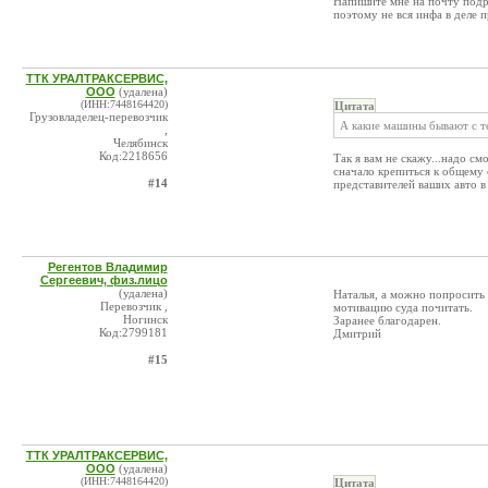
Напишите мне на почту подр
поэтому не вся инфа в деле 
ТТК УРАЛТРАКСЕРВИС,
ООО
(удалена)
(ИНН:7448164420)
Цитата
Грузовладелец-перевозчик
А какие машины бывают с те
,
Челябинск
Код:2218656
Так я вам не скажу...надо с
сначало крепиться к общему 
#14
представителей ваших авто в
Регентов Владимир
Сергеевич, физ.лицо
(удалена)
Наталья, а можно попросить 
Перевозчик ,
мотивацию суда почитать.
Ногинск
Заранее благодарен.
Код:2799181
Дмитрий
#15
ТТК УРАЛТРАКСЕРВИС,
ООО
(удалена)
(ИНН:7448164420)
Цитата