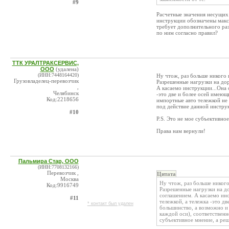
#9
Расчетные значения несущих
инструкции обозначены макс
требует дополнительного раз
по ним согласно правил?
ТТК УРАЛТРАКСЕРВИС,
ООО
(удалена)
(ИНН:7448164420)
Ну чтож, раз больше никого 
Грузовладелец-перевозчик
Разрешенные нагрузки на до
,
А касаемо инструкции...Она 
Челябинск
-это две и более осей имею
Код:2218656
импортные авто тележкой не 
под действие данной инстру
#10
P.S. Это не мое субъективное
Права нам вернули!
Пальмира Стар, ООО
(ИНН:7708132166)
Перевозчик ,
Цитата
Москва
Ну чтож, раз больше никого
Код:9916749
Разрешенные нагрузки на д
соглашением. А касаемо ин
#11
тележкой, а тележка -это д
* контакт был удален
большинство, а возможно и 
каждой оси), соответственн
субъективное мнение, а реш