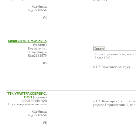
,
Челябинск
Код:2218656
#4
Кичигин М.Л. физ.лицо
(удалена)
Перевозчик ,
Цитата
Новосибирск
Тогда подскажите од какой
Код:2114879
более 10т?
#5
п.1.2 Тяжеловесный груз.
ТТК УРАЛТРАКСЕРВИС,
ООО
(удалена)
(ИНН:7448164420)
п.1.2. Категория 1 - ... и (
Грузовладелец-перевозчик
разделе 1 приложения 1, но н
,
Челябинск
Код:2218656
#6