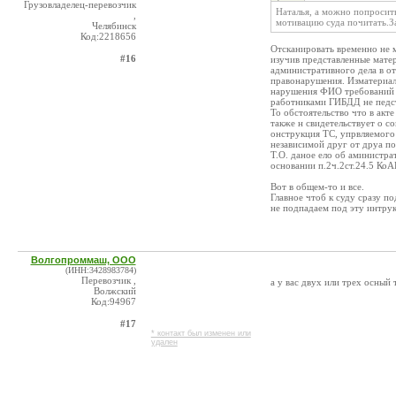
Грузовладелец-перевозчик
Наталья, а можно попросит
,
мотивацию суда почитать.З
Челябинск
Код:2218656
Отсканировать временно не 
#16
изучив представленные мате
административного дела в о
правонарушения. Изматериало
нарушения ФИО требований п
работниками ГИБДД не педс
То обстоятельство что в акте
также н свидетельствует о 
онструкция ТС, упрвляемого
независимой друг от друа по
Т.О. даное ело об аминистр
основании п.2ч.2ст.24.5 КоА
Вот в общем-то и все.
Главное чтоб к суду сразу 
не подпадаем под эту интру
Волгопроммаш, ООО
(ИНН:3428983784)
Перевозчик ,
а у вас двух или трех осный 
Волжский
Код:94967
#17
* контакт был изменен или
удален