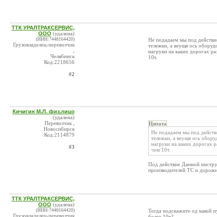
ТТК УРАЛТРАКСЕРВИС,
ООО
(удалена)
(ИНН:7448164420)
Не подадаем мы под действие
Грузовладелец-перевозчик
тележки, а веущя ось оборуд
,
нагруки на каких дорогах ра
Челябинск
10т.
Код:2218656
#2
Кичигин М.Л. физ.лицо
(удалена)
Перевозчик ,
Цитата
Новосибирск
Не подадаем мы под действи
Код:2114879
тележки, а веущя ось обору
нагруки на каких дорогах р
#3
чем 10т.
Под действие Данной инстру
производителей ТС и дорож
ТТК УРАЛТРАКСЕРВИС,
ООО
(удалена)
(ИНН:7448164420)
Тогда подскажите од какой п
Грузовладелец-перевозчик
более 10т?