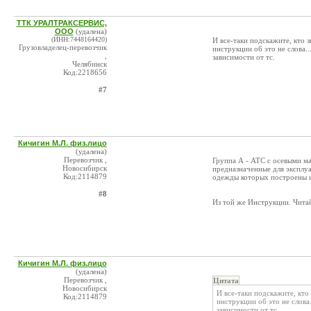
ТТК УРАЛТРАКСЕРВИС,
ООО
(удалена)
(ИНН:7448164420)
И все-таки подскажите, кто 
Грузовладелец-перевозчик
инструкции об это не слова.
,
зависимости от тс.
Челябинск
Код:2218656
#7
Кичигин М.Л. физ.лицо
(удалена)
Перевозчик ,
Группа А - АТС с осевыми ма
Новосибирск
предназначенные для эксплуат
Код:2114879
одежды которых построены и
#8
Из той же Инструкции. Читай
Кичигин М.Л. физ.лицо
(удалена)
Перевозчик ,
Цитата
Новосибирск
И все-таки подскажите, кто
Код:2114879
инструкции об это не слова
зависимости от тс.