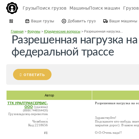
Грузы
Поиск грузов
Машины
Поиск машин
Грузо
Ваши грузы
Добавить груз
Ваши машины
Главная
>
Форумы
>
Юридические вопросы
>
Разрешенная нагрузка...
Разрешенная нагрузка на 
федеральной трассе
ОТВЕТИТЬ
Автор
ТТК УРАЛТРАКСЕРВИС,
Разрешенная нагрузка на о
ООО
(удалена)
(ИНН:7448164420)
Грузовладелец-перевозчик
,
Здравствуйте!
Челябинск
Подскажите кто-нибудь знает
Код:2218656
закрытия дорог). В каком но
О-О-Очень нада!!
#1