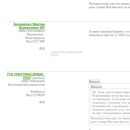
Наталья,очень рад что верну
дать ссылку.Или выслать на
Балашенко Максим
Валерьевич, ИП
(ИНН:263011008843)
А какие машины бывают с те
Перевозчик ,
америка и европа от 2003 год
Новочеркасск
Код:9227360
#12
* контакт был изменен или
удален
ТТК УРАЛТРАКСЕРВИС,
ООО
(удалена)
(ИНН:7448164420)
Цитата
Грузовладелец-перевозчик
Цитата
,
Челябинск
Ну чтож, раз больше никог
Код:2218656
Разрешенные нагрузки на 
соглашением. А касаемо и
#13
тележкой, а тележка -это
большинство, а возможно 
подвески каждой оси), соо
не мое субъективное мнени
Наталья,очень рад что верн
дать ссылку.Или выслать н