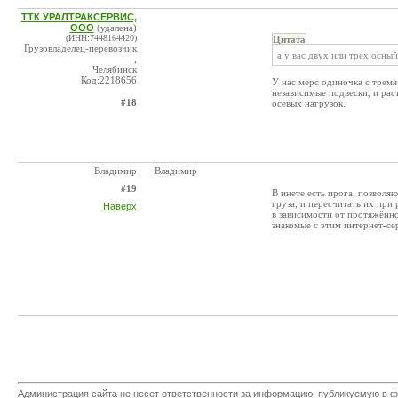
ТТК УРАЛТРАКСЕРВИС,
ООО
(удалена)
(ИНН:7448164420)
Цитата
Грузовладелец-перевозчик
а у вас двух или трех осный
,
Челябинск
Код:2218656
У нас мерс одиночка с тремя
независимые подвески, и рас
#18
осевых нагрузок.
Владимир
Владимир
#19
В инете есть прога, позволя
груза, и пересчитать их при
Наверх
в зависимости от протяжённ
знакомые с этим интернет-се
Администрация сайта не несет ответственности за информацию, публикуемую в ф