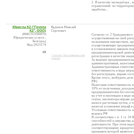
2. В качестве экспедитора ,
ограничений: по территории,
заработка...
Юристы К2 ("Группа
Кудинов Николай
К2", ООО)
Сергеевич
(ИНН:3123360070)
Согласно ст. 2 Гражданского
Юридические услуги ,
осуществляемая на свой риск
Белгород
пользования имуществом, про
Код:2023174
осуществляющие предпринима
в установленном законом пор
#9
предпринимательской деятел
* контакт был изменен или
регистрации в качестве инд
удален
За ведение предприниматель
административная, налоговая
Административная ответстве
ответственность в виде штраф
без регистрации, вправе сос
Кроме этого, возбудить дел
РФ).
Налоговая ответственность п
10% от полученных доходов, 
предпринимателем без постан
на учет в инспекции в виде 
статье, инспекторы вправе д
налоги расчетным путем, а т
налогов установлен штраф в 
Уголовная ответственность з
кодекса РФ
В соответствии с п. 1 ст. 3
способностей и имущества д
деятельности. При этом надо
соответствующему юридичес
признаком которой является