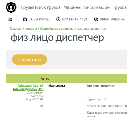
Грузы
Поиск грузов
Машины
Поиск машин
Грузо
Ваши грузы
Добавить груз
Ваши машины
Главная
>
Форумы
>
Юридические вопросы
>
физ лицо диспетчер
физ лицо диспетчер
ОТВЕТИТЬ
Автор
Абрамов Сергей
Маргарита
физ лицо диспетчер
Александрович, ИП
Диспетчер ,
Кострома
Здравствуйте!
Код:2072808
Mожет ли физ. лицо (без ИП
#1
Как в таком случаем оформля
камни?