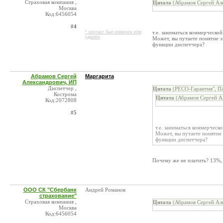
Страховая компания ,
Цитата
(Абрамов Сергей Але
Москва
Код:6456054
#4
* контакт был изменен или
т.е. заниматься коммерческой
удален
Может, вы путаете понятие э
функции диспетчера?
Абрамов Сергей
Маргарита
Александрович, ИП
Диспетчер ,
Цитата
(РЕСО-Гарантия", П
Кострома
Цитата
(Абрамов Сергей А
Код:2072808
#5
т.е. заниматься коммерческ
Может, вы путаете понятие
функции диспетчера?
Почему же не платить? 13%,
ООО СК "Сбербанк
Андрей Романов
страхование"
Страховая компания ,
Цитата
(Абрамов Сергей Але
Москва
Код:6456054