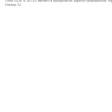
1998-2026
© ATI.SU является юридически зарегистрированной то
Сервер
52