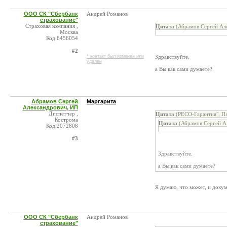
ООО СК "Сбербанк
Андрей Романов
страхование"
Страховая компания ,
Цитата
(Абрамов Сергей Але
Москва
Код:6456054
#2
* контакт был изменен или
Здравствуйте.
удален
а Вы как сами думаете?
Абрамов Сергей
Маргарита
Александрович, ИП
Диспетчер ,
Цитата
(РЕСО-Гарантия", П
Кострома
Цитата
(Абрамов Сергей А
Код:2072808
#3
Здравствуйте.
а Вы как сами думаете?
Я думаю, что может, и докум
ООО СК "Сбербанк
Андрей Романов
страхование"