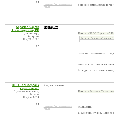
#6
* контакт был изменен или
а вы не о самозанятых тогда?
удален
Абрамов Сергей
Маргарита
Александрович, ИП
Диспетчер ,
Цитата
(РЕСО-Гарантия", П
Кострома
Цитата
(Абрамов Сергей А
Код:2072808
#7
а вы не о самозанятых тогда
Самозанятые тоже регистриру
Если диспетчер самозанятый,
ООО СК "Сбербанк
Андрей Романов
страхование"
Страховая компания ,
Цитата
(Абрамов Сергей Але
Москва
Код:6456054
#8
* контакт был изменен или
Маргарита,
удален
1. Конечно, нужно. При это 