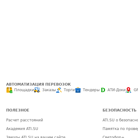
АВТОМАТИЗАЦИЯ ПЕРЕВОЗОК
Площадки
Заказы
Торги
Тендеры
АТИ-Доки
G
ПОЛЕЗНОЕ
БЕЗОПАСНОСТЬ
Расчет расстояний
ATI.SU о безопасн
Академия ATI.SU
Памятка по прове
Звезды ATI.SU на вашем сайте
Светофор+