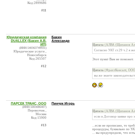
Код:2899686
#11
Юридическая компания
Бакин
DUALLEX (Бакин А.В.
Александр
ИП)
Цитата
(АЛВА (Щипанов Але
(ИНН:540363749931)
Согласно УАТ ст.29 ч.2 я ж
Юридические услуги ,
Новосибирск
Код:265507
Этот пункт Вам не поможет.
#12
Цитата
(ФрахтКонсалт, ООО
вы же знаете законодательс
ПАРСЕК ТРАНС, ООО
Пинчук Игорь
(ИНН:5003086407)
Перевозчик ,
Цитата
(АЛВА (Щипанов Але
Москва
если в Договор-заявке про 
Код:15900
#13
...если не прописано, то тре
процедуры, буквально по У
... вы предупредили, что ест