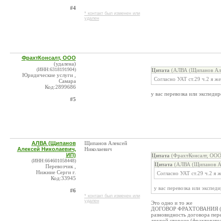
#4
* контакт был изменен или
удален
ФрахтКонсалт, ООО
(удалена)
(ИНН:6318191904)
Цитата
(АЛВА (Щипанов Але
Юридические услуги ,
Согласно УАТ ст.29 ч.2 я ж
Самара
Код:2899686
у вас перевозка или экспеди
#5
АЛВА (Щипанов
Щипанов Алексей
Алексей Николаевич,
Николаевич
ИП)
Цитата
(ФрахтКонсалт, ООО
(ИНН:664601058448)
Цитата
(АЛВА (Щипанов Ал
Перевозчик ,
Нижние Серги г.
Согласно УАТ ст.29 ч.2 я 
Код:33945
у вас перевозка или экспед
#6
* контакт был изменен или
удален
Это одно и то же
ДОГОВОР ФРАХТОВАНИЯ (ЧАР
разновидность договора пере
другой стороне (фрахтовател