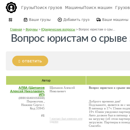
Грузы
Поиск грузов
Машины
Поиск машин
Грузо
Ваши грузы
Добавить груз
Ваши машины
Главная
>
Форумы
>
Юридические вопросы
>
Вопрос юристам о сры...
Вопрос юристам о срыве 
ОТВЕТИТЬ
Автор
АЛВА (Щипанов
Щипанов Алексей
Вопрос юристам о срыве зв
Алексей Николаевич,
Николаевич
ИП)
(ИНН:664601058448)
Перевозчик ,
Доброго времени дня!
Нижние Серги г.
Подскажите, является ли с м
Код:33945
В пятницу в 17ч 15мин подпи
19ч 45мин уведомил партнеро
Авто должен был в пятницу з
#1
на загрузку (об этом партне
* контакт был изменен или
удален
загрузили. Партнеры в понед
Спасибо.