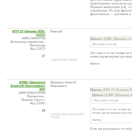
транспортных средств на оди
Порядок заключения Д.ф., а
и кодексами. По Д.ф. фрахто
фрахтователь — доставить и 
АТП-23 (фирма ДОК,
Николай
ООО)
(ИНН:2308034768)
Цитата
(АЛВА (Щипанов Але
Экспедитор-перевозчик ,
Это одно и то же
Краснодар
Код:21679
Это одно и то же только на п
#7
этими двумя видами договор
* контакт был удален
Антон.
АЛВА (Щипанов
Щипанов Алексей
Алексей Николаевич,
Николаевич
ИП)
Цитата
(АТП-23 (Романов П.
(ИНН:664601058448)
Цитата
(АЛВА (Щипанов Ал
Перевозчик ,
Нижние Серги г.
Это одно и то же
Код:33945
Это одно и то же только на
#8
этими двумя видами догово
* контакт был изменен или
удален
Антон.
Если так рассуждать, то тог