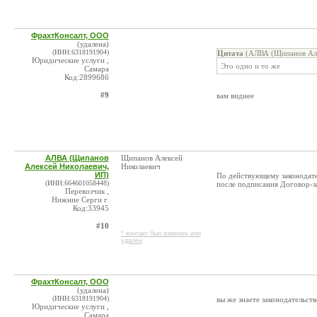
ФрахтКонсалт, ООО
(удалена)
(ИНН:6318191904)
Цитата
(АЛВА (Щипанов Але
Юридические услуги ,
Это одно и то же
Самара
Код:2899686
#9
вам виднее
АЛВА (Щипанов
Щипанов Алексей
Алексей Николаевич,
Николаевич
ИП)
По действующему законодател
(ИНН:664601058448)
после подписания Договор-за
Перевозчик ,
Нижние Серги г.
Код:33945
#10
* контакт был изменен или
удален
ФрахтКонсалт, ООО
(удалена)
(ИНН:6318191904)
вы же знаете законодательст
Юридические услуги ,
Самара