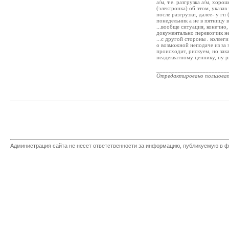
а/м, т.е. разгрузка а/м, хор
(электронка) об этом, указа
после разгрузки, далее- у гп
понедельник а не в пятницу в 
...вообще ситуация, конечно,
документально перевозчик не
...с другой стороны . колле
о возможной неподаче из за з
происходит, рискуем, но зак
неадекватному ценнику, ну р
_______________________
Отредактировано пользова
Администрация сайта не несет ответственности за информацию, публикуемую в ф