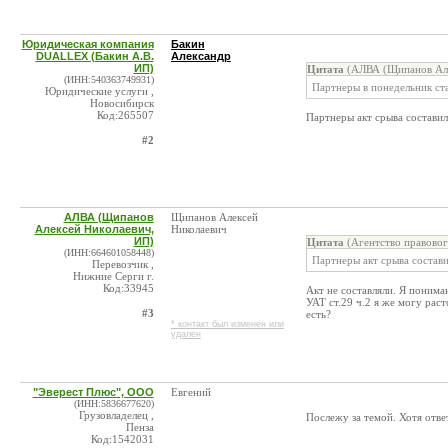
Юридическая компания
Бакин
DUALLEX (Бакин А.В.
Александр
ИП)
Цитата
(АЛВА (Щипанов Але
(ИНН:540363749931)
Партнеры в понедельник ста
Юридические услуги ,
Новосибирск
Код:265507
Партнеры акт срыва состави
#2
АЛВА (Щипанов
Щипанов Алексей
Алексей Николаевич,
Николаевич
ИП)
Цитата
(Агентство правовог
(ИНН:664601058448)
Партнеры акт срыва состав
Перевозчик ,
Нижние Серги г.
Код:33945
Акт не составляли. Я понима
УАТ ст.29 ч.2 я же могу рас
#3
есть?
* контакт был изменен или
удален
"Эверест Плюс", ООО
Евгений
(ИНН:5836677620)
Грузовладелец ,
Послежу за темой. Хотя ответ
Пенза
Код:1542031