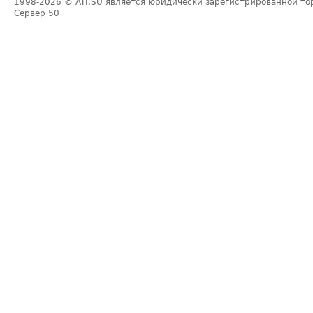
1998-2026
© ATI.SU является юридически зарегистрированной то
Сервер
50