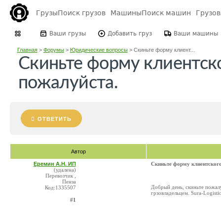
Грузы
Поиск грузов
Машины
Поиск машин
Грузо
Ваши грузы
Добавить груз
Ваши машины
Главная
>
Форумы
>
Юридические вопросы
>
Скиньте форму клиент...
Скиньте форму клиентск
пожалуйста.
ОТВЕТИТЬ
Автор
Еремин А.Н. ИП
Скиньте форму клиентского
(удалена)
Перевозчик ,
Пенза
Добрый день, скиньте пожал
Код:1335507
грзовладельцем. Sura-Logisti
#1