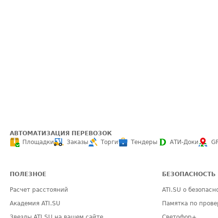
АВТОМАТИЗАЦИЯ ПЕРЕВОЗОК
Площадки
Заказы
Торги
Тендеры
АТИ-Доки
G
ПОЛЕЗНОЕ
БЕЗОПАСНОСТЬ
Расчет расстояний
ATI.SU о безопасн
Академия ATI.SU
Памятка по прове
Звезды ATI.SU на вашем сайте
Светофор+