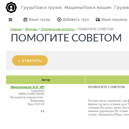
Грузы
Поиск грузов
Машины
Поиск машин
Грузо
Ваши грузы
Добавить груз
Ваши машины
Главная
>
Форумы
>
Юридические вопросы
>
ПОМОГИТЕ СОВЕТОМ
ПОМОГИТЕ СОВЕТОМ
ОТВЕТИТЬ
Автор
Мирошников А.Н. ИП
ПОМОГИТЕ СОВЕТОМ
(удалена)
(ИНН:331000738189)
Экспедитор-перевозчик ,
Владимир
Осуществили перевозку для 
Код:224110
фирма сдулась,оставив долг
станции.На руках имею Догов
именем директора.Не только 
#1
к кому обращаться?Буду оче