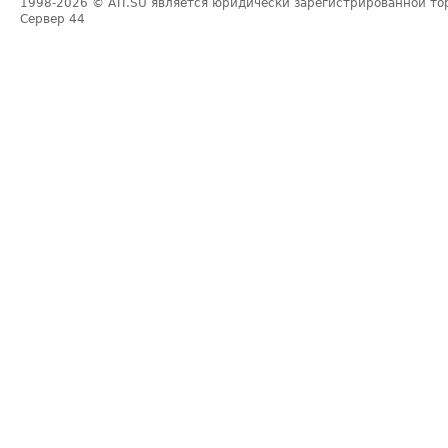
1998-2026
© ATI.SU является юридически зарегистрированной то
Сервер
44