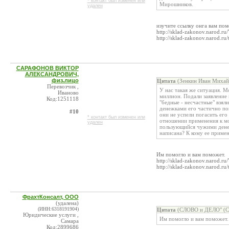
* контакт был изменен или
Мирошников.
удален
изучите ссылку онга вам по
http://sklad-zakonov.narod.ru
http://sklad-zakonov.narod.ru/
САРАФОНОВ ВИКТОР
АЛЕКСАНДРОВИЧ,
физ.лицо
Цитата
(Зенкин Иван Михай
Перевозчик ,
У нас такая же ситуация. М
Иваново
миллион. Подали заявление 
Код:1251118
"бедные - несчастные" взял
денежками его частично пог
#10
они не успели погасить ег
* контакт был изменен или
отношении применения к мо
удален
пользующийся чужими денеж
написана? К кому ее примен
Им помогло и вам поможет.
http://sklad-zakonov.narod.ru
http://sklad-zakonov.narod.ru/
ФрахтКонсалт, ООО
(удалена)
(ИНН:6318191904)
Цитата
(СЛОВО и ДЕЛО" (
Юридические услуги ,
Им помогло и вам поможет.
Самара
Код:2899686