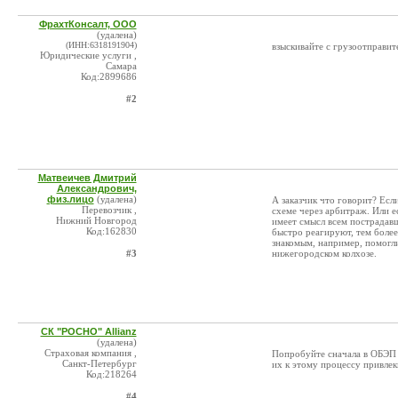
ФрахтКонсалт, ООО
(удалена)
(ИНН:6318191904)
взыскивайте с грузоотправит
Юридические услуги ,
Самара
Код:2899686
#2
Матвеичев Дмитрий
Александрович,
физ.лицо
(удалена)
А заказчик что говорит? Есл
Перевозчик ,
схеме через арбитраж. Или е
Нижний Новгород
имеет смысл всем пострадавш
Код:162830
быстро реагируют, тем более
знакомым, например, помогли
#3
нижегородском колхозе.
СК "РОСНО" Allianz
(удалена)
Страховая компания ,
Попробуйте сначала в ОБЭП с
Санкт-Петербург
их к этому процессу привлек
Код:218264
#4