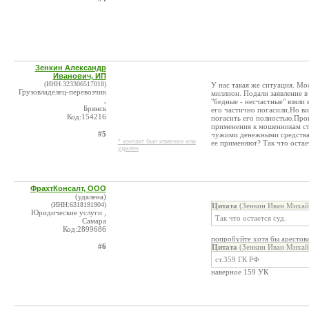
Зенкин Александр
Иванович, ИП
(ИНН:323306517018)
У нас такая же ситуация. Мо
Грузовладелец-перевозчик
миллион. Подали заявление в
,
"бедные - несчастные" взяли
Брянск
его частично погасили.Но ви
Код:154216
погасить его полностью.Про
применения к мошенникам ст
#5
чужими денежными средствам
* контакт был изменен или
ее применяют? Так что остае
удален
ФрахтКонсалт, ООО
(удалена)
(ИНН:6318191904)
Цитата
(Зенкин Иван Михай
Юридические услуги ,
Так что остается суд.
Самара
Код:2899686
попробуйте хотя бы арестов
#6
Цитата
(Зенкин Иван Михай
ст.359 ГК РФ
наверное 159 УК