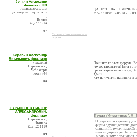
Зенкин Александр
Иванович, ИП
(ИНН:323306517018)
ДА ПРОСИЛА ПРВЛЕЧЬ ПО 
Грузовладелец-перевозчик
МАЛО ПРИСВОИЛИ ДЕНЕГ
,
Брянск
Код:154216
#7
* контакт был изменен или
удален
Коровин Александр
Витальевич, физ.лицо
(удалена)
Поищите на этом форуме. Ест
Перевозчик ,
грузоотправителя! Если ориг
Чебоксары
грузоотправителю и в суд. А
Код:7744
Удачи.
Что получится, напишите в 
#8
САРАФОНОВ ВИКТОР
АЛЕКСАНДРОВИЧ,
физ.лицо
Цитата
(Мирошников А.Н., 
Перевозчик ,
Осуществили перевозку для
Иваново
фирма сдулась,оставив дол
Код:1251118
станции.На руках имею Дого
именем директора.Не тольк
#9
делать?к кому обращаться?