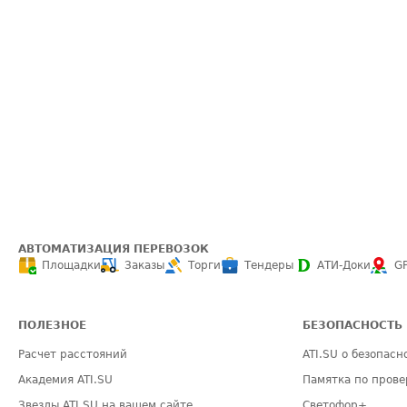
АВТОМАТИЗАЦИЯ ПЕРЕВОЗОК
Площадки
Заказы
Торги
Тендеры
АТИ-Доки
G
ПОЛЕЗНОЕ
БЕЗОПАСНОСТЬ
Расчет расстояний
ATI.SU о безопасн
Академия ATI.SU
Памятка по прове
Звезды ATI.SU на вашем сайте
Светофор+