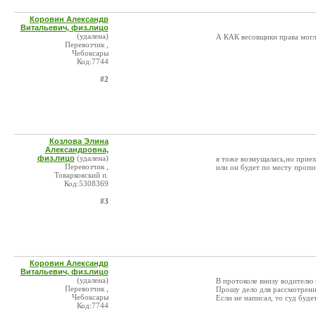
Коровин Александр
Витальевич, физ.лицо
(удалена)
А КАК весовщики права могл
Перевозчик ,
Чебоксары
Код:7744
#2
Козлова Элина
Александровна,
физ.лицо
(удалена)
я тоже возмущалась,но приеха
Перевозчик ,
или он будет по месту пропи
Товарковский п.
Код:5308369
#3
Коровин Александр
Витальевич, физ.лицо
(удалена)
В протоколе внизу водителю
Перевозчик ,
Прошу дело для рассмотрени
Чебоксары
Если не написал, то суд буде
Код:7744