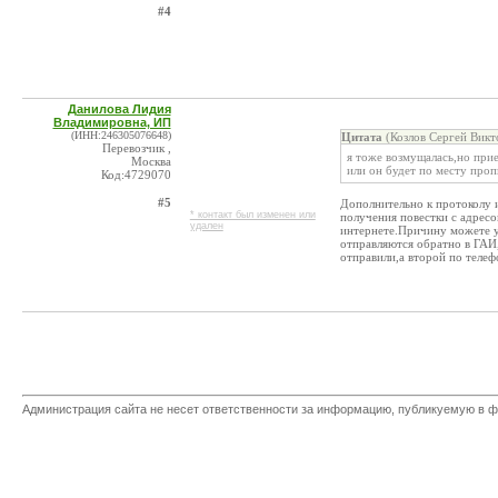
#4
Данилова Лидия
Владимировна, ИП
(ИНН:246305076648)
Цитата
(Козлов Сергей Викт
Перевозчик ,
я тоже возмущалась,но прие
Москва
или он будет по месту проп
Код:4729070
#5
Дополнительно к протоколу и
* контакт был изменен или
получения повестки с адресо
удален
интернете.Причину можете у
отправляются обратно в ГАИ,
отправили,а второй по теле
Администрация сайта не несет ответственности за информацию, публикуемую в ф