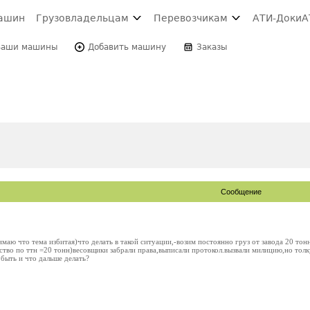
ашин
Грузовладельцам
Перевозчикам
АТИ-Доки
А
Ваши машины
Добавить машину
Заказы
Сообщение
аю что тема избитая)что делать в такой ситуации,-возим постоянно груз от завода 20 тонн.
тво по ттн =20 тонн)весовщики забрали права,выписали протокол.вызвали милицию,но толку
быть и что дальше делать?