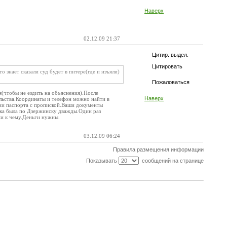
Наверх
02.12.09 21:37
Цитир. выдел.
Цитировать
 знает сказали суд будет в питере(где и изъяли)
Пожаловаться
я(чтобы не ездить на объяснения).После
Наверх
ельства.Координаты и телефон можно найти в
пии паспорта с пропиской.Ваши документы
тика была по Дзержинску дважды.Один раз
ни к чему.Деньги нужны.
03.12.09 06:24
Правила размещения информации
Показывать
сообщений на странице