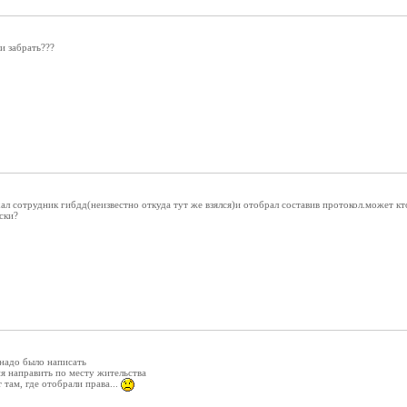
и забрать???
л сотрудник гибдд(неизвестно откуда тут же взялся)и отобрал составив протокол.может кто 
ски?
 надо было написать
я направить по месту жительства
т там, где отобрали права...