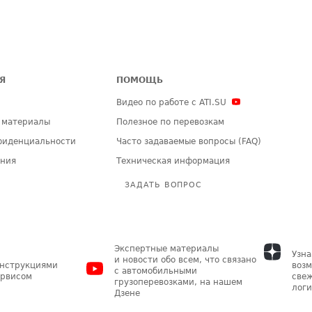
Я
ПОМОЩЬ
Видео по работе с ATI.SU
 материалы
Полезное по перевозкам
фиденциальности
Часто задаваемые вопросы (FAQ)
ения
Техническая информация
ЗАДАТЬ ВОПРОС
Экспертные материалы
Узна
и новости обо всем, что связано
инструкциями
возм
с автомобильными
ервисом
свеж
грузоперевозками, на нашем
логи
Дзене