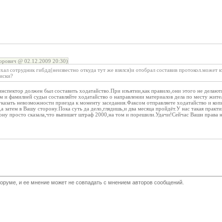
орович @ 02.12.2009 20:30)
хал сотрудник гибдд(неизвестно откуда тут же взялся)и отобрал составив протокол.может кто
иски?
нспектор должен был составить ходатайство.При изъятии,как правило,они этого не делают
м и фамилией судьи составляйте ходатайство о направлении материалов дела по месту жит
казать невозможности приезда к моменту заседания.Факсом отправляете ходатайство и ко
а затем в Вашу сторону.Пока суть да дело,глядишь,и два месяца пройдёт.У нас такая прак
фону просто сказала,что выпишет штраф 2000,на том и порешили.Удачи!Сейчас Ваши права 
оруме, и ее мнение может не совпадать с мнением авторов сообщений.