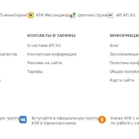
PS-мониторинг
АТИ Мессенджер
Цепочки грузов
API ATI.SU
КОНТАКТЫ И ТАРИФЫ
ИНФОРМАЦИ
О системе ATI.SU
Блог
рагентов
Контактная информация
Эксклюзивные
Реклама на сайте
Политика кон
Тарифы
Общие полож
а
Карта сайта
ую группу
Вступайте в официальную группу
Канал АТИ с 
АТИ в Одноклассниках
по работе с с