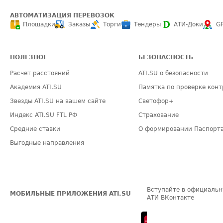
АВТОМАТИЗАЦИЯ ПЕРЕВОЗОК
Площадки
Заказы
Торги
Тендеры
АТИ-Доки
G
ПОЛЕЗНОЕ
БЕЗОПАСНОСТЬ
Расчет расстояний
ATI.SU о безопасности
Академия ATI.SU
Памятка по проверке конт
Звезды ATI.SU на вашем сайте
Светофор+
Индекс ATI.SU FTL РФ
Страхование
Средние ставки
О формировании Паспорт
Выгодные направления
Вступайте в официальн
МОБИЛЬНЫЕ ПРИЛОЖЕНИЯ ATI.SU
АТИ ВКонтакте