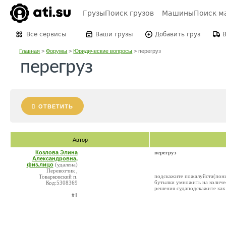
Грузы
Поиск грузов
Машины
Поиск м
Все сервисы
Ваши грузы
Добавить груз
Главная
>
Форумы
>
Юридические вопросы
>
перегруз
перегруз
ОТВЕТИТЬ
Автор
Козлова Элина
перегруз
Александровна,
физ.лицо
(удалена)
Перевозчик ,
подскажите пожалуйста(поним
Товарковский п.
бутылки умножить на количес
Код:5308369
решения судаподскажите как 
#1