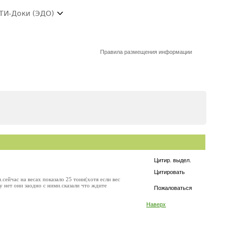
ТИ-Доки (ЭДО)
Правила размещения информации
Цитир. выдел.
Цитировать
сейчас на весах показало 25 тонн(хотя если вес
 нет они заодно с ними.сказали что ждите
Пожаловаться
Наверх