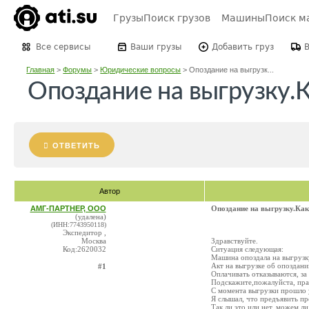
Грузы
Поиск грузов
Машины
Поиск м
Все сервисы
Ваши грузы
Добавить груз
Главная
>
Форумы
>
Юридические вопросы
>
Опоздание на выгрузк...
Опоздание на выгрузку.
ОТВЕТИТЬ
Автор
АМГ-ПАРТНЕР, ООО
Опоздание на выгрузку.Ка
(удалена)
(ИНН:7743950118)
Экспедитор ,
Москва
Здравствуйте.
Код:2620032
Ситуация следующая:
Машина опоздала на выгрузку
Акт на выгрузке об опоздани
#1
Оплачивать отказываются, за
Подскажите,пожалуйста, пра
С момента выгрузки прошло 
Я слышал, что предъявить пр
Так ли это или нет, можем ли