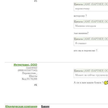
#5
Цитата
(АМГ-ПАРТНЕР, ООО
перевозчику
которому ?
Цитата
(АМГ-ПАРТНЕР, ООО
Машина опоздала
чья машина?
Цитата
(АМГ-ПАРТНЕР, ООО
Я слышал
кто вы в перевозке ?
Интертранс, ООО
(удалена)
(ИНН:6155077543)
Цитата
(АМГ-ПАРТНЕР, ООО
Перевозчик ,
Может ли сейчас грузополу
Шахты
Код:9178288
А он к вам каким боком ?
#6
Юридическая компания
Бакин