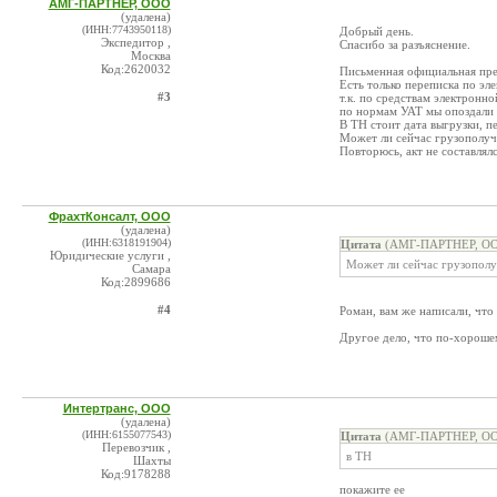
АМГ-ПАРТНЕР, ООО
(удалена)
(ИНН:7743950118)
Добрый день.
Экспедитор ,
Спасибо за разъяснение.
Москва
Код:2620032
Письменная официальная прет
Есть только переписка по эл
#3
т.к. по средствам электронн
по нормам УАТ мы опоздали н
В ТН стоит дата выгрузки, п
Может ли сейчас грузополуча
Повторюсь, акт не составлял
ФрахтКонсалт, ООО
(удалена)
(ИНН:6318191904)
Цитата
(АМГ-ПАРТНЕР, ООО
Юридические услуги ,
Может ли сейчас грузополуч
Самара
Код:2899686
#4
Роман, вам же написали, что 
Другое дело, что по-хороше
Интертранс, ООО
(удалена)
(ИНН:6155077543)
Цитата
(АМГ-ПАРТНЕР, ООО
Перевозчик ,
в ТН
Шахты
Код:9178288
покажите ее