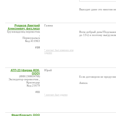
Выходит даже это многим н
Рудаков Дмитрий
Галина
Алексеевич, физ.лицо
Грузовладелец-перевозчик
Всем добрый день!Подскажите
,
до 13ч) и поэтому выгрузили
Первоуральск
Код:411963
#10
* контакт был изменен или
удален
АТП-23 (фирма ДОК,
Юрий
ООО)
(ИНН:2308034768)
Если договором не предусмо
Экспедитор-перевозчик ,
Краснодар
Антон.
Код:21679
#11
* контакт был удален
ФрахтКонсалт, ООО