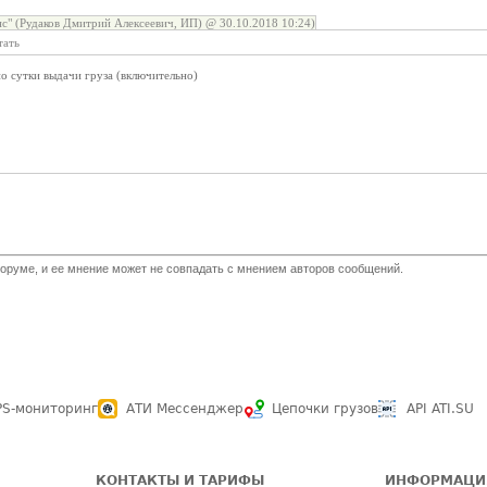
" (Рудаков Дмитрий Алексеевич, ИП) @ 30.10.2018 10:24)
тать
по сутки выдачи груза (включительно)
оруме, и ее мнение может не совпадать с мнением авторов сообщений.
PS-мониторинг
АТИ Мессенджер
Цепочки грузов
API ATI.SU
КОНТАКТЫ И ТАРИФЫ
ИНФОРМАЦИ