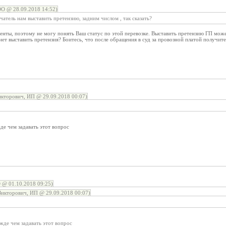
 @ 28.09.2018 14:52)
атель нам выставить претензию, задним числом , так сказать?
нты, поэтому не могу понять Ваш статус по этой перевозке. Выставить претензию ГП може
нет выставить претензия? Боитесь, что после обращения в суд за провозной платой получит
кторович, ИП @ 29.09.2018 00:07)
де чем задавать этот вопрос
 @ 01.10.2018 09:25)
икторович, ИП @ 29.09.2018 00:07)
жде чем задавать этот вопрос