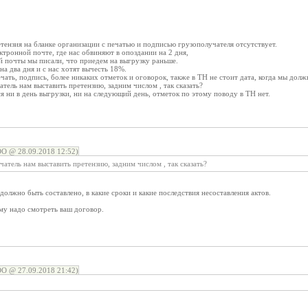
ензия на бланке организации с печатью и подписью грузополучателя отсутствует.
ектронной почте, где нас обвиняют в опоздании на 2 дня,
ой почты мы писали, что приедем на выгрузку раньше.
а два дня и с нас хотят вычесть 18%.
ечать, подпись, более никаких отметок и оговорок, также в ТН не стоит дата, когда мы дол
тель нам выставить претензию, задним числом , так сказать?
ся ни в день выгрузки, ни на следующий день, отметок по этому поводу в ТН нет.
 @ 28.09.2018 12:52)
атель нам выставить претензию, задним числом , так сказать?
должно быть составлено, в какие сроки и какие последствия несоставления актов.
му надо смотреть ваш договор.
 @ 27.09.2018 21:42)