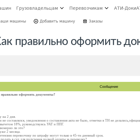
ашин
Грузовладельцам
Перевозчикам
АТИ-Доки
А
Ваши машины
Добавить машину
Заказы
Как правильно оформить д
Сообщение
к правильно оформить документы?
 на 2 дня.
и не составлялся, уведомления о составления акта не было, отметки в ТН не делались,официа
 вычетом 18%, руководствуясь УАТ и ППГ.
вомерно ли это?
уже 2 месяца.
етензию перевозчику по штрафу могут только в 45-ти дневный срок.
 подать в суд для получения полной оплаты за перевозку?