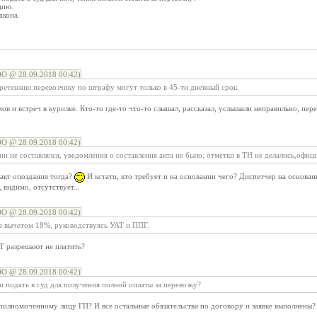
цию.
акона.
 @ 28.09.2018 00:42)
ретензию перевозчику по штрафу могут только в 45-ти дневный срок.
в и встреч в курилке. Кто-то где-то что-то слышал, рассказал, услышали неправильно, пере
 @ 28.09.2018 00:42)
ии не составлялся, уведомления о составления акта не было, отметки в ТН не делались,офици
акт опоздания тогда?
И кстати, кто требует и на основании чего? Диспетчер на основ
видимо, отсутствует...
 @ 28.09.2018 00:42)
за вычетом 18%, руководствуясь УАТ и ППГ.
 разрешают не платить?
 @ 28.09.2018 00:42)
ли подать в суд для получения полной оплаты за перевозку?
уполномоченному лицу ГП? И все остальные обязательства по договору и заявке выполнены? 