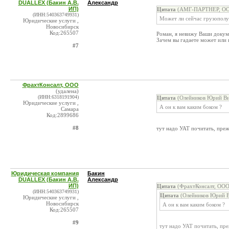
DUALLEX (Бакин А.В.
Александр
ИП)
Цитата
(АМГ-ПАРТНЕР, ООО
(ИНН:540363749931)
Может ли сейчас грузополуч
Юридические услуги ,
Новосибирск
Код:265507
Роман, я невижу Ваши докуме
Зачем вы гадаете может или 
#7
ФрахтКонсалт, ООО
(удалена)
(ИНН:6318191904)
Цитата
(Олейников Юрий Ви
Юридические услуги ,
А он к вам каким боком ?
Самара
Код:2899686
#8
тут надо УАТ почитать, преж
Юридическая компания
Бакин
DUALLEX (Бакин А.В.
Александр
ИП)
Цитата
(ФрахтКонсалт, ООО
(ИНН:540363749931)
Цитата
(Олейников Юрий В
Юридические услуги ,
Новосибирск
А он к вам каким боком ?
Код:265507
#9
тут надо УАТ почитать, пре