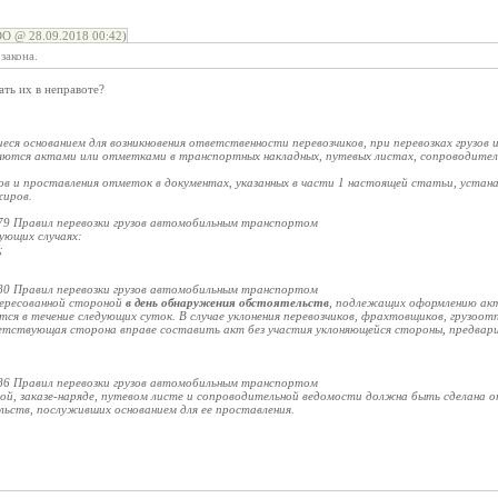
 @ 28.09.2018 00:42)
закона.
ть их в неправоте?
еся основанием для возникновения ответственности перевозчиков, при перевозках грузов
еряются актами или отметками в транспортных накладных, путевых листах, сопроводите
ов и проставления отметок в документах, указанных в части 1 настоящей статьи, устана
жиров.
79 Правил перевозки грузов автомобильным транспортом
дующих случаях:
;
80 Правил перевозки грузов автомобильным транспортом
тересованной стороной
в день обнаружения обстоятельств
, подлежащих оформлению ак
ется в течение следующих суток. В случае уклонения перевозчиков, фрахтовщиков, грузоо
тствующая сторона вправе составить акт без участия уклоняющейся стороны, предварит
86 Правил перевозки грузов автомобильным транспортом
ной, заказе-наряде, путевом листе и сопроводительной ведомости должна быть сделана
ьств, послуживших основанием для ее проставления.