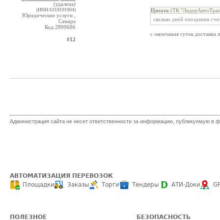
(удалена)
(ИНН:6318191904)
Цитата
(ТК "ЛидерАвтоТранс
Юридические услуги ,
сколько дней опоздания счи
Самара
Код:2899686
с окончания суток доставки 
#12
Администрация сайта не несет ответственности за информацию, публикуемую в ф
АВТОМАТИЗАЦИЯ ПЕРЕВОЗОК
Площадки
Заказы
Торги
Тендеры
АТИ-Доки
G
ПОЛЕЗНОЕ
БЕЗОПАСНОСТЬ