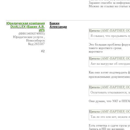
Заранее спасибо за информа
Можно ли ссылки на статьи з
Юридическая компания
Бакин
DUALLEX (Бакин А.В.
Александр
ИП)
Цитата
(АМГ-ПАРТНЕР, ООО
(ИНН:540363749931)
Я слышал, что предъявить п
Юридические услуги ,
Новосибирск
Код:265507
Это большая проблема форумо
такого короткого срока.
#2
короткого
Цитата
(АМГ-ПАРТНЕР, ООО
Акт на выгрузке об опоздан
Как они хотят подтвердить ф
приложенными документами, 
Цитата
(АМГ-ПАРТНЕР, ООО
Оплачивать отказываются, 
Они думаю, что УАТ и ППГАТ
Цитата
(АМГ-ПАРТНЕР, ООО
Так ли это или нет, можем 
Есть отметка о сдаче груза 
Запись в НП по желанию.