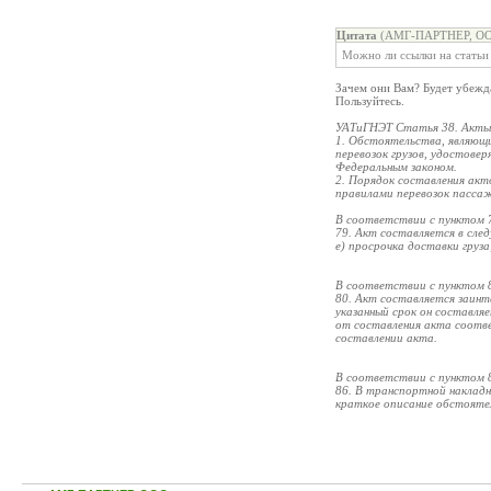
Цитата
(АМГ-ПАРТНЕР, ООО
Можно ли ссылки на статьи 
Зачем они Вам? Будет убежда
Пользуйтесь.
УАТиГНЭТ Статья 38. Акты
1. Обстоятельства, являющи
перевозок грузов, удостов
Федеральным законом.
2. Порядок составления акт
правилами перевозок пасса
В соответствии с пунктом 
79. Акт составляется в сле
е) просрочка доставки груза
В соответствии с пунктом 
80. Акт составляется заин
указанный срок он составля
от составления акта соотве
составлении акта.
В соответствии с пунктом 
86. В транспортной наклад
краткое описание обстоятел