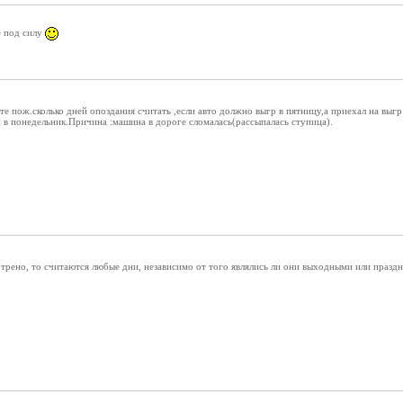
е под силу
 пож.сколько дней опоздания считать ,если авто должно выгр в пятницу,а приехал на выгр
 в понедельник.Причина :машина в дороге сломалась(рассыпалась ступица).
трено, то считаются любые дни, независимо от того являлись ли они выходными или празд