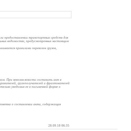
 или предоставлении транспортных средств для
льных ведомостях, предусмотренных настоящим
вливается правилами перевозок грузов,
том. При невозможности составить акт в
тправителей, грузополучателей и фрахтователей
ельно уведомив ее в письменной форме о
 отметка о составлении акта, содержащая
28.09.18 06:35