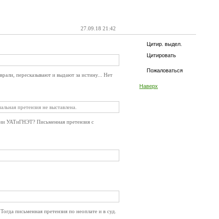
27.09.18 21:42
Цитир. выдел.
Цитировать
Пожаловаться
врали, пересказывают и выдают за истину... Нет
Наверх
альная претензия не выставлена.
ании УАТиГНЭТ? Письменная претензия с
Тогда письменная претензия по неоплате и в суд.