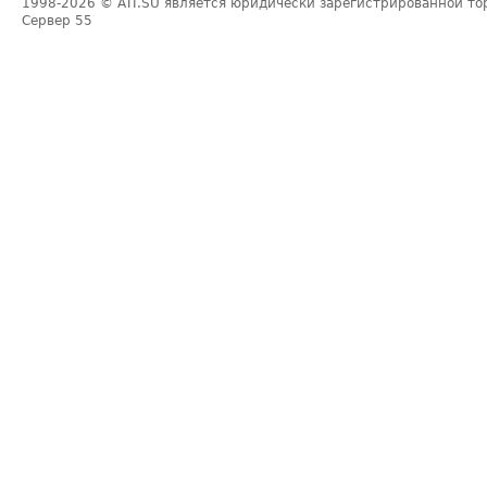
1998-2026
© ATI.SU является юридически зарегистрированной то
Сервер
55