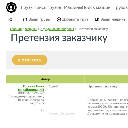
Грузы
Поиск грузов
Машины
Поиск машин
Грузо
Ваши грузы
Добавить груз
Ваши машины
Главная
>
Форумы
>
Юридические вопросы
>
Претензия заказчику
Претензия заказчику
ОТВЕТИТЬ
Автор
Ильина Нина
Сергей
Претензия заказчику
Михайловна, ИП
(ИНН:532105216959)
Экспедитор-перевозчик ,
Великий Новгород
Добрый день. Коллеги, подск
Код:71705
перевозку у нас только заявк
суммы 30000. Юридически г
задолженность, а формально 
#1
Достаточно ли имеющихся до
* контакт был удален