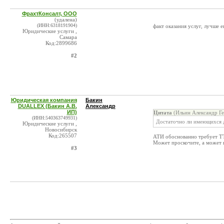
ФрахтКонсалт, ООО
(удалена)
(ИНН:6318191904)
факт оказания услуг, лучше
Юридические услуги ,
Самара
Код:2899686
#2
Юридическая компания
Бакин
DUALLEX (Бакин А.В.
Александр
ИП)
Цитата
(Ильин Александр Ге
(ИНН:540363749931)
Достаточно ли имеющихся д
Юридические услуги ,
Новосибирск
Код:265507
АТИ обоснованно требует ТТ
Может проскочите, а может и
#3