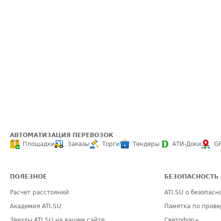
АВТОМАТИЗАЦИЯ ПЕРЕВОЗОК
Площадки
Заказы
Торги
Тендеры
АТИ-Доки
G
ПОЛЕЗНОЕ
БЕЗОПАСНОСТЬ
Расчет расстояний
ATI.SU о безопасн
Академия ATI.SU
Памятка по прове
Звезды ATI.SU на вашем сайте
Светофор+