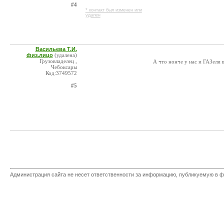
#4
* контакт был изменен или
удален
Васильева Т.И.
физ.лицо
(удалена)
Грузовладелец ,
А что нонче у нас и ГАЗели 
Чебоксары
Код:3749572
#5
Администрация сайта не несет ответственности за информацию, публикуемую в ф