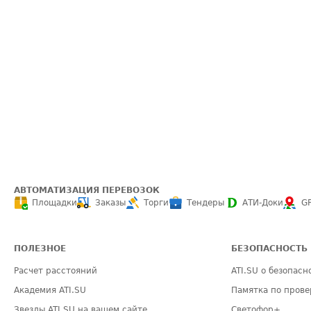
АВТОМАТИЗАЦИЯ ПЕРЕВОЗОК
Площадки
Заказы
Торги
Тендеры
АТИ-Доки
G
ПОЛЕЗНОЕ
БЕЗОПАСНОСТЬ
Расчет расстояний
ATI.SU о безопасн
Академия ATI.SU
Памятка по прове
Звезды ATI.SU на вашем сайте
Светофор+