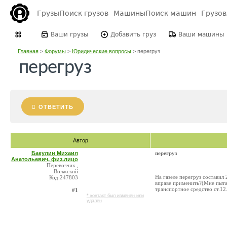
Грузы
Поиск грузов
Машины
Поиск машин
Грузо
Ваши грузы
Добавить груз
Ваши машины
Главная
>
Форумы
>
Юридические вопросы
>
перегруз
перегруз
ОТВЕТИТЬ
Автор
Бакулин Михаил
перегруз
Анатольевич, физ.лицо
Перевозчик ,
Волжский
На газеле перегруз состави
Код:247803
вправе применить?(Мне пытал
транспортное средство ст.12
#1
* контакт был изменен или
удален