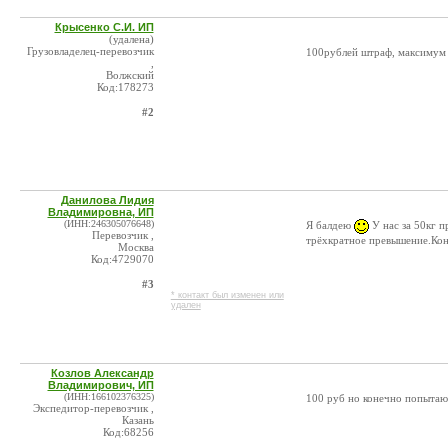
Крысенко С.И. ИП
(удалена)
Грузовладелец-перевозчик
100рублей штраф, максимум
,
Волжский
Код:178273
#2
Данилова Лидия
Владимировна, ИП
(ИНН:246305076648)
Я балдею
У нас за 50кг п
Перевозчик ,
трёхкратное превышение.Ко
Москва
Код:4729070
#3
* контакт был изменен или
удален
Козлов Александр
Владимирович, ИП
(ИНН:166102376325)
100 руб но конечно попытают
Экспедитор-перевозчик ,
Казань
Код:68256