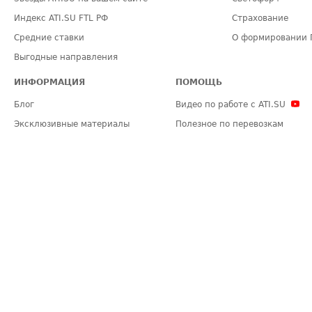
Индекс ATI.SU FTL РФ
Страхование
Средние ставки
О формировании 
Выгодные направления
ИНФОРМАЦИЯ
ПОМОЩЬ
Блог
Видео по работе с ATI.SU
Эксклюзивные материалы
Полезное по перевозкам
Политика конфиденциальности
Часто задаваемые вопросы (FA
Общие положения
Техническая информация
Карта сайта
ЗАДАТЬ ВОПРОС