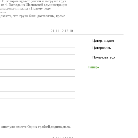
ТН, которые куда-то увезли и выгрузил груз.
2 из 4. Господа из Щелковской администрации
Самим деньги нужны к Новому году.
ении.
оказать, что грузы были доставлены, кроме
21.11.12 12:10
Цитир. выдел.
Цитировать
Пожаловаться
Наверх
 опыт уже имеете.Одних граблей,видимо,мало.