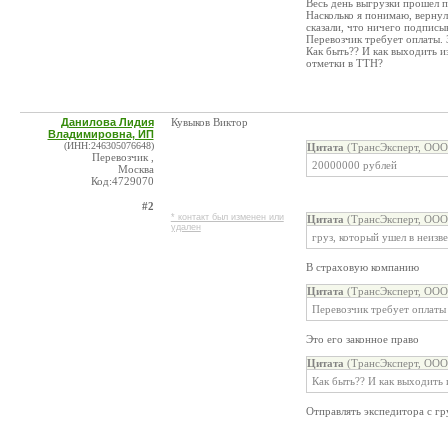
Весь день выгрузки прошел п
Насколько я понимаю, вернул
сказали, что ничего подписы
Перевозчик требует оплаты. 
Как быть?? И как выходить и
отметки в ТТН?
Данилова Лидия
Кувыков Виктор
Владимировна, ИП
(ИНН:246305076648)
Цитата
(ТрансЭксперт, ООО 
Перевозчик ,
20000000 рублей
Москва
Код:4729070
#2
* контакт был изменен или
Цитата
(ТрансЭксперт, ООО 
удален
груз, который ушел в неизв
В страховую компанию
Цитата
(ТрансЭксперт, ООО 
Перевозчик требует оплаты
Это его законное право
Цитата
(ТрансЭксперт, ООО 
Как быть?? И как выходить 
Отправлять экспедитора с г