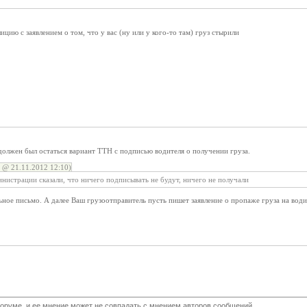
цию с заявлением о том, что у вас (ну или у кого-то там) груз стырили
должен был остаться вариант ТТН с подписью водителя о получении груза.
@ 21.11.2012 12:10)
нистрации сказали, что ничего подписывать не будут, ничего не получали
ое письмо. А далее Ваш грузоотправитель пусть пишет заявление о пропаже груза на води
оруме, и ее мнение может не совпадать с мнением авторов сообщений.