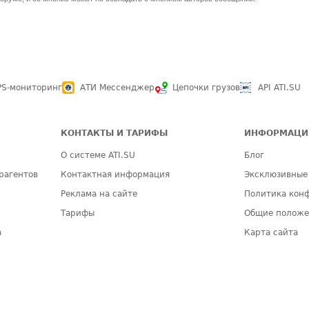
PS-мониторинг
АТИ Мессенджер
Цепочки грузов
API ATI.SU
КОНТАКТЫ И ТАРИФЫ
ИНФОРМАЦИ
О системе ATI.SU
Блог
рагентов
Контактная информация
Эксклюзивные
Реклама на сайте
Политика кон
Тарифы
Общие полож
а
Карта сайта