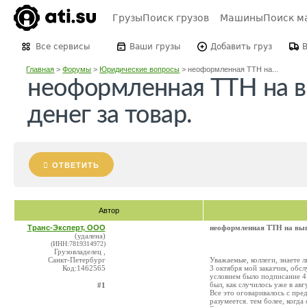
Грузы
Поиск грузов
Машины
Поиск м
Все сервисы
Ваши грузы
Добавить груз
Главная
>
Форумы
>
Юридические вопросы
>
неоформленная ТТН на...
неоформленная ТТН на в
денег за товар.
ОТВЕТИТЬ
Автор
Транс-Эксперт, ООО
неоформленная ТТН на выгр
(удалена)
(ИНН:7819314972)
Грузовладелец ,
Санкт-Петербург
Уважаемые, коллеги, знаете
Код:1462565
3 октября мой заказчик, об
условием было подписание 4 
был, как случилось уже в авг
#1
Все это оговаривалось с пре
разумеется. тем более, когда