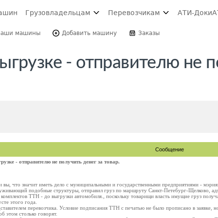
ашин
Грузовладельцам
Перевозчикам
АТИ-Доки
А
Ваши машины
Добавить машину
Заказы
ыгрузке - отправителю не п
Сообщение
узке - отправителю не получить денег за товар.
 ли вы, что значит иметь дело с муниципальными и государственными предприятиями - мэр
служивающий подобные структуры, отправил груз по маршруту Санкт-Петебург-Щелково, а
комплектов ТТН - до выгрузки автомобиля., поскольку товарищи власть имущие груз получа
усте этого года.
дставителем перевозчика. Условие подписания ТТН с печатью не было прописано в заявке, н
 об этом столько говорят.