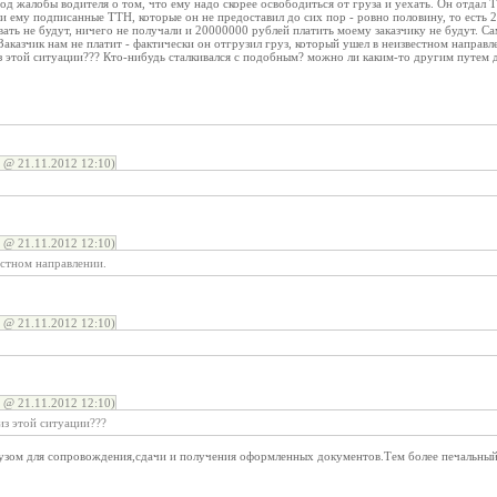
од жалобы водителя о том, что ему надо скорее освободиться от груза и уехать. Он отдал Т
и ему подписанные ТТН, которые он не предоставил до сих пор - ровно половину, то есть 
вать не будут, ничего не получали и 20000000 рублей платить моему заказчику не будут. 
Заказчик нам не платит - фактически он отгрузил груз, который ушел в неизвестном направл
з этой ситуации??? Кто-нибудь сталкивался с подобным? можно ли каким-то другим путем д
@ 21.11.2012 12:10)
@ 21.11.2012 12:10)
естном направлении.
@ 21.11.2012 12:10)
@ 21.11.2012 12:10)
из этой ситуации???
рузом для сопровождения,сдачи и получения оформленных документов.Тем более печальный