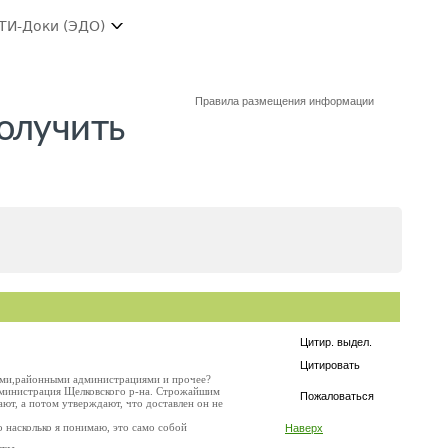
ТИ-Доки (ЭДО)
Правила размещения информации
олучить
Цитир. выдел.
Цитировать
иями,районными администрациями и прочее?
дминистрация Щелковского р-на. Строжайшим
Пожаловаться
ют, а потом утверждают, что доставлен он не
о насколько я понимаю, это само собой
Наверх