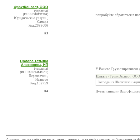
ФрахтКонсалт, ООО
(удалена)
(ИНН:6318191904)
попробуйте обратиться в поли
Юридические услуги ,
Самара
Код:2899686
#3
Орлова Татьяна
Алексеевна, ИП
(удалена)
У Вашего Грузоотправителя 
(ИНН:370244141619)
Перевозчик ,
Цитата
(ТрансЭксперт, ООО 
Иваново
Господа из Щелковской адми
Код:132759
#4
Пусть напишут Вам официальн
Администрация сайта не несет ответственности за информацию, публикуемую в ф