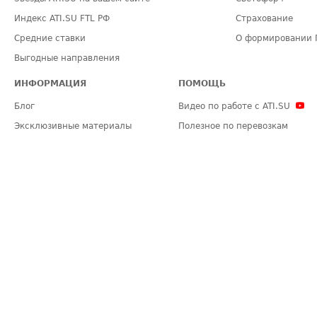
Индекс ATI.SU FTL РФ
Страхование
Средние ставки
О формировании 
Выгодные направления
ИНФОРМАЦИЯ
ПОМОЩЬ
Блог
Видео по работе с ATI.SU
Эксклюзивные материалы
Полезное по перевозкам
Политика конфиденциальности
Часто задаваемые вопросы (FA
Общие положения
Техническая информация
Карта сайта
ЗАДАТЬ ВОПРОС