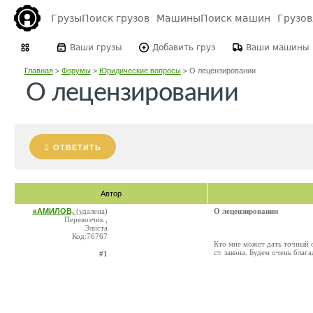
Грузы
Поиск грузов
Машины
Поиск машин
Грузо
Ваши грузы
Добавить груз
Ваши машины
Главная
>
Форумы
>
Юридические вопросы
>
О лецензировании
О лецензировании
ОТВЕТИТЬ
Автор
кАМИЛОВ,
(удалена)
О лецензировании
Перевозчик ,
Элиста
Код:76767
Кто мне может дать точный о
ст. закона. Будем очень благ
#1