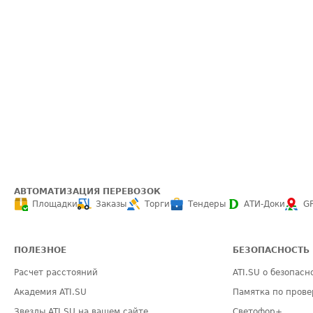
АВТОМАТИЗАЦИЯ ПЕРЕВОЗОК
Площадки
Заказы
Торги
Тендеры
АТИ-Доки
G
ПОЛЕЗНОЕ
БЕЗОПАСНОСТЬ
Расчет расстояний
ATI.SU о безопасн
Академия ATI.SU
Памятка по прове
Звезды ATI.SU на вашем сайте
Светофор+