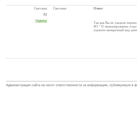
Светлана
Светлана
Ответ
#2
Наверх
Так как Вы не указали перев
ФЗ " О лицензировании отдел
укажите конкретный вид деят
Администрация сайта не несет ответственности за информацию, публикуемую в ф