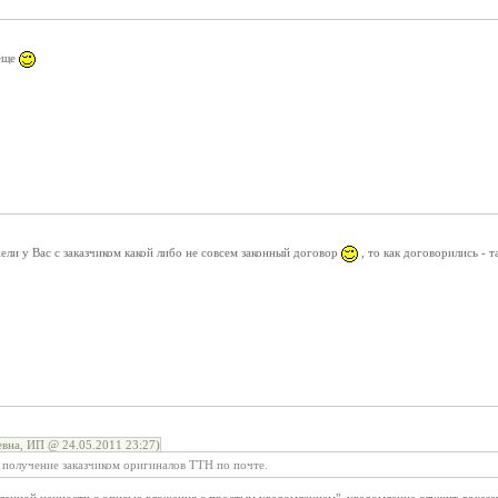
 еще
ели у Вас с заказчиком какой либо не совсем законный договор
, то как договорились - 
вна, ИП @ 24.05.2011 23:27)
получение заказчиком оригиналов ТТН по почте.