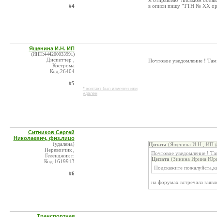
Я отправляю "письмом объяв
#4
в описи пишу "ТТН № ХХ ори
Ященина И.Н. ИП
(ИНН:444200033991)
Диспетчер ,
Почтовое уведомление ! Там 
Кострома
Код:26404
#5
* контакт был изменен или
удален
Ситников Сергей
Николаевич, физ.лицо
(удалена)
Цитата
(Ященина И.Н., ИП @
Перевозчик ,
Почтовое уведомление ! Там
Геленджик г.
Цитата
(Зинина Ирина Юрь
Код:1619913
Подскажите пожалуйста,к
#6
на форумах встречала заявл
Транспортная