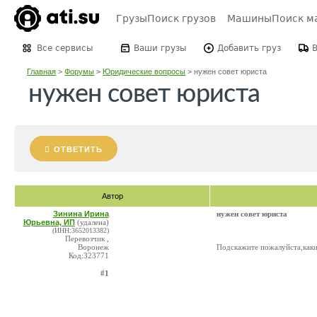
Грузы
Поиск грузов
Машины
Поиск м
Все сервисы
Ваши грузы
Добавить груз
Главная
>
Форумы
>
Юридические вопросы
>
нужен совет юриста
нужен совет юриста
ОТВЕТИТЬ
Автор
Зинина Ирина
нужен совет юриста
Юрьевна, ИП
(удалена)
(ИНН:3652013382)
Перевозчик ,
Воронеж
Подскажите пожалуйста,каки
Код:323771
#1