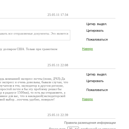
25.05.11 17:34
Цитир. выдел.
Цитировать
ывать все отправляемые документы. Это является
Пожаловаться
Наверх
вку долларов США. Только при грамотном
25.05.11 22:08
Цитир. выдел.
будь компанией экспресс почты (пони, ДЧЛ).Да
Цитировать
 экспресс и очень довольны, бывали случаи, что
учателя в ттн, экспедитор в другом регионе,
о простой почте я бы эту проблему решал бы
Пожаловаться
р в радиусе 1500км), то есть вы отправляете, а
авное для вас, что в накладной(экспедиторской
Наверх
вой выбор...ооочень удобно, поверьте!
25.05.11 22:39
Правила размещения информации