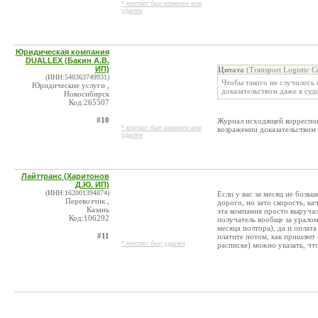
* контакт был изменен или
удален
Юридическая компания
DUALLEX (Бакин А.В.
ИП)
Цитата
(Transport Logistic
(ИНН:540363749931)
Чтобы такого не случилось 
Юридические услуги ,
доказательством даже в суд
Новосибирск
Код:265507
#10
Журнал исходящей корреспон
* контакт был изменен или
возражении доказательством в
удален
Лайттранс (Харитонов
Д.Ю. ИП)
(ИНН:162001394874)
Если у вас за месяц не боль
Перевозчик ,
дорого, но зато скорость, к
Казань
эта компания просто выручал
Код:106292
получатель вообще за уралом
месяца полтора), да и оплата
#11
платите потом, как пришлют 
* контакт был удален
расписке) можно указать, чт