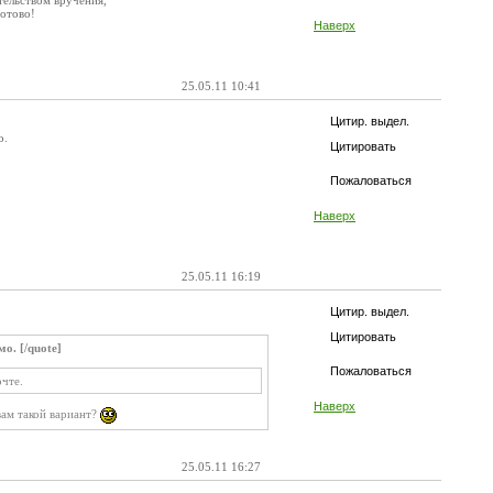
тельством вручения,
готово!
Наверх
25.05.11 10:41
Цитир. выдел.
о.
Цитировать
Пожаловаться
Наверх
25.05.11 16:19
Цитир. выдел.
Цитировать
мо. [/quote]
Пожаловаться
очте.
Наверх
вам такой вариант?
25.05.11 16:27