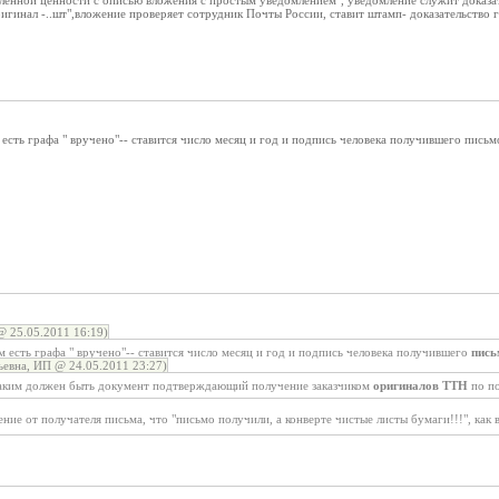
ленной ценности с описью вложения с простым уведомлением", уведомление служит доказа
гинал -..шт",вложение проверяет сотрудник Почты России, ставит штамп- доказательство 
есть графа " вручено"-- ставится число месяц и год и подпись человека получившего письм
 25.05.2011 16:19)
 есть графа " вручено"-- ставится число месяц и год и подпись человека получившего
пись
евна, ИП @ 24.05.2011 23:27)
аким должен быть документ подтверждающий получение заказчиком
оригиналов ТТН
по п
ение от получателя письма, что "письмо получили, а конверте чистые листы бумаги!!!", как 