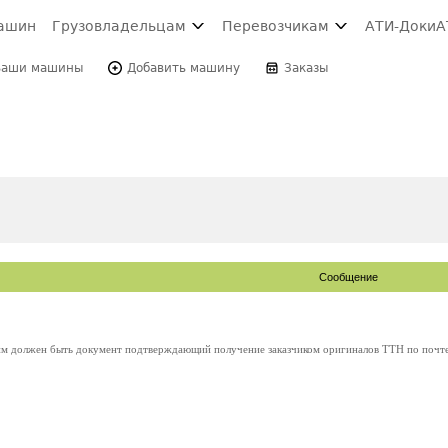
ашин
Грузовладельцам
Перевозчикам
АТИ-Доки
А
Ваши машины
Добавить машину
Заказы
Сообщение
м должен быть документ подтверждающий получение заказчиком оригиналов ТТН по почте