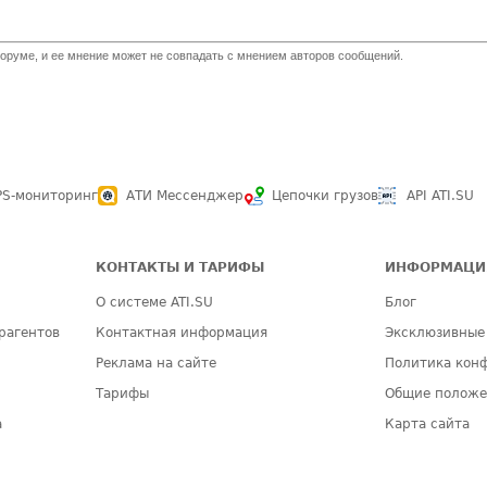
оруме, и ее мнение может не совпадать с мнением авторов сообщений.
PS-мониторинг
АТИ Мессенджер
Цепочки грузов
API ATI.SU
КОНТАКТЫ И ТАРИФЫ
ИНФОРМАЦИ
О системе ATI.SU
Блог
рагентов
Контактная информация
Эксклюзивные
Реклама на сайте
Политика кон
Тарифы
Общие полож
а
Карта сайта