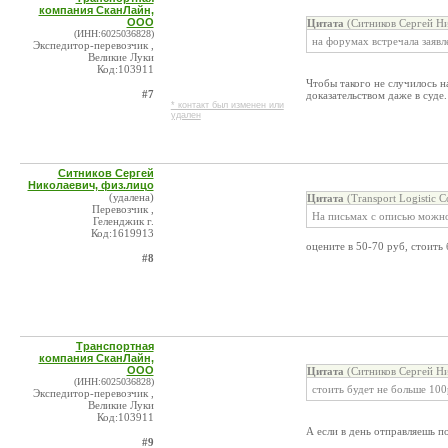
компания СканЛайн,
ООО
Цитата
(Ситников Сергей Ни
(ИНН:6025036828)
на форумах встречала заявл
Экспедитор-перевозчик ,
Великие Луки
Код:103911
Чтобы такого не случилось н
#7
доказательством даже в суде
* контакт был изменен или
удален
Ситников Сергей
Николаевич, физ.лицо
(удалена)
Цитата
(Transport Logistic
Перевозчик ,
На письмах с описью можно
Геленджик г.
Код:1619913
оцените в 50-70 руб, стоить 
#8
Транспортная
компания СканЛайн,
ООО
Цитата
(Ситников Сергей Ни
(ИНН:6025036828)
стоить будет не больше 10
Экспедитор-перевозчик ,
Великие Луки
Код:103911
А если в день отправляешь п
#9