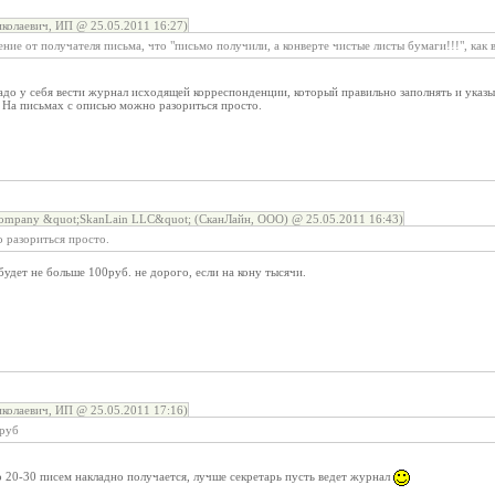
колаевич, ИП @ 25.05.2011 16:27)
ение от получателя письма, что "письмо получили, а конверте чистые листы бумаги!!!", как 
адо у себя вести журнал исходящей корреспонденции, который правильно заполнять и указы
. На письмах с описью можно разориться просто.
 Company &quot;SkanLain LLC&quot; (СканЛайн, ООО) @ 25.05.2011 16:43)
 разориться просто.
будет не больше 100руб. не дорого, если на кону тысячи.
колаевич, ИП @ 25.05.2011 17:16)
0руб
о 20-30 писем накладно получается, лучше секретарь пусть ведет журнал