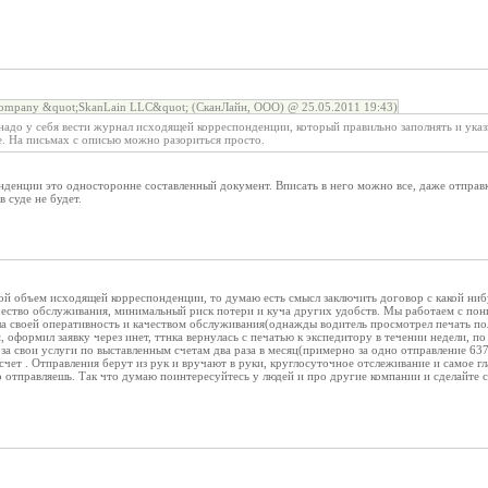
 Company &quot;SkanLain LLC&quot; (СканЛайн, ООО) @ 25.05.2011 19:43)
надо у себя вести журнал исходящей корреспонденции, который правильно заполнять и указ
е. На письмах с описью можно разориться просто.
денции это односторонне составленный документ. Вписать в него можно все, даже отпра
 суде не будет.
шой объем исходящей корреспонденции, то думаю есть смысл заключить договор с какой ни
ачество обслуживания, минимальный риск потери и куча других удобств. Мы работаем с пони
а своей оперативность и качеством обслуживания(однажды водитель просмотрел печать пол
, оформил заявку через инет, ттнка вернулась с печатью к экспедитору в течении недели, п
 за свои услуги по выставленным счетам два раза в месяц(примерно за одно отправление 637
счет . Отправления берут из рук и вручают в руки, круглосуточное отслеживание и самое гл
о отправляешь. Так что думаю поинтересуйтесь у людей и про другие компании и сделайте с