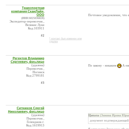
Транспортная
компания СканЛайн,
ООО
Почтовое уведомление, что
(ИНН:6025036828)
Экспедитор-перевозчик ,
Великие Луки
Код:103911
#2
* контакт был изменен или
удален
Регентов Владимир
Сергеевич, физ.лицо
(удалена)
По закону - никаким
А еж
Перевозчик ,
Ногинск
Код:2799181
#3
Ситников Сергей
Николаевич, физ.лицо
(удалена)
Цитата
(Зинина Ирина Юрье
Перевозчик ,
документ подтверждающий 
Геленджик г.
Код:1619913