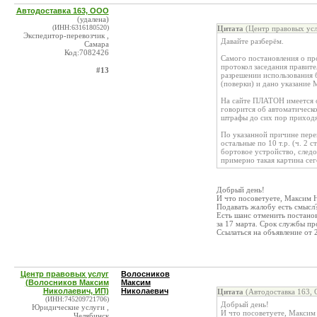
Автодоставка 163, ООО
(удалена)
(ИНН:6316180520)
Цитата
(Центр правовых усл
Экспедитор-перевозчик ,
Давайте разберём.
Самара
Код:7082426
Самого постановления о про
протокол заседания правите
#13
разрешении использования 
(поверки) и дано указани
На сайте ПЛАТОН имеется об 
говорится об автоматическ
штрафы до сих пор приходя
По указанной причине перев
остальные по 10 т.р. (ч. 2 
бортовое устройство, следо
примерно такая картина се
Добрый день!
И что посоветуете, Максим 
Подавать жалобу есть смысл
Есть шанс отменить постано
за 17 марта. Срок службы про
Ссылаться на объявление от
Центр правовых услуг
Волосников
(Волосников Максим
Максим
Николаевич, ИП)
Николаевич
Цитата
(Автодоставка 163, 
(ИНН:745209721706)
Добрый день!
Юридические услуги ,
И что посоветуете, Максим
Челябинск