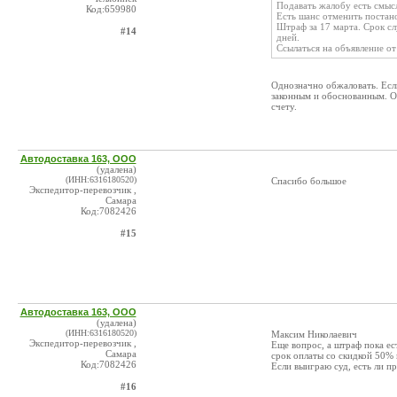
Подавать жалобу есть смыс
Код:659980
Есть шанс отменить постано
Штраф за 17 марта. Срок сл
#14
дней.
Ссылаться на объявление о
Однозначно обжаловать. Если
законным и обоснованным. Об
счету.
Автодоставка 163, ООО
(удалена)
(ИНН:6316180520)
Спасибо большое
Экспедитор-перевозчик ,
Самара
Код:7082426
#15
Автодоставка 163, ООО
(удалена)
(ИНН:6316180520)
Максим Николаевич
Экспедитор-перевозчик ,
Еще вопрос, а штраф пока ес
Самара
срок оплаты со скидкой 50% 
Код:7082426
Если выиграю суд, есть ли 
#16