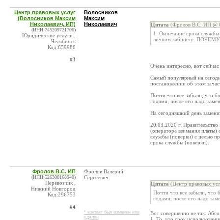
Центр правовых услуг
Волосников
(Волосников Максим
Максим
Николаевич, ИП)
Николаевич
Цитата
(Фролов В.С. ИП @ 0
(ИНН:745209721706)
1. Окончание срока службы 
Юридические услуги ,
личном кабинете. ПОЧЕМУ
Челябинск
Код:659980
#3
Очень интересно, вот сейчас
Самый популярный на сегодня
постановлении об этом зачаст
Почти что все забыли, что б
годами, после его надо заме
На сегодняшний день замени
20.03.2020 г. Правительст
(оператора взимания платы) 
службы (поверки) с целью пр
срока службы (поверки).
Фролов В.С. ИП
Фролов Валерий
(ИНН:526300168940)
Сергеевич
Перевозчик ,
Цитата
(Центр правовых усл
Нижний Новгород
Почти что все забыли, что 
Код:296753
годами, после его надо зам
#4
* контакт был изменен или
Вот совершенно не так. Абс
удален
1. То, что срок использован