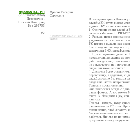
Фролов В.С. ИП
Фролов Валерий
(ИНН:526300168940)
Сергеевич
Перевозчик ,
В последнее время Платон у 
Нижний Новгород
службы БУ, затем я оформля
Код:296753
ездить с БУ и опять посыпал
1. Окончание срока службы Б
#2
личном кабинете. ПОЧЕМУ?
* контакт был изменен или
2. Раньше, перед окончанием
удален
уведомления о скором истеч
БУ, которое выдали, как оказ
благополучно наполучал штр
закончился 3.03, штрафы пошл
3. При исчерпании денег в П
продолжать движение до поп
работает для водителя в шта
не отключается при истечени
ситуации тоже непонятно.
4. Для меня было открытием,
перевозчику, а дяденьке, си
службы можно без ведома вл
владельца. Затем наприсылат
Теперь к постановлению.
Оно выносится всегда с одно
расшифровок. А это может бы
счёте. 3. Невидимая (ну, ил
написал.
Так вот - камеры, когда фик
расположения ТС и т.п. При
взвешивания, чтобы понять и
без внесения платы и штраф. 
работает. Ничего не понимаю
документы я могу загрузить,