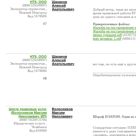
НТК, ООО
Шаханов
(ИНН:5256189097)
Алексей
Экспедитор-перевозчик ,
Анатольевич
Добрый вечер, такая же ерун
Нижний Новгород
время правильной работы БУ 
Код:1678686
день ни одного списания за п
#7
Прикрепленные файлы:
Жалоба на постановление 
Жалоба на постановление 
ивека чувашия.pdf
(433073)
ман арзамас 1.pdf
(688613)
НТК, ООО
Шаханов
(ИНН:5256189097)
Алексей
Экспедитор-перевозчик ,
Анатольевич
вот еще, но есть ищё и други
Нижний Новгород
Код:1678686
_______________________
Отредактировано пользова
#8
Центр правовых услуг
Волосников
(Волосников Максим
Максим
Николаевич, ИП)
Николаевич
Штраф ПЛАТОН. Один из с
(ИНН:745209721706)
Юридические услуги ,
Челябинск
Стандартная ситуация: ПЛАТ
Код:659980
имеются и даже списываются
«поднять» документы и вспо