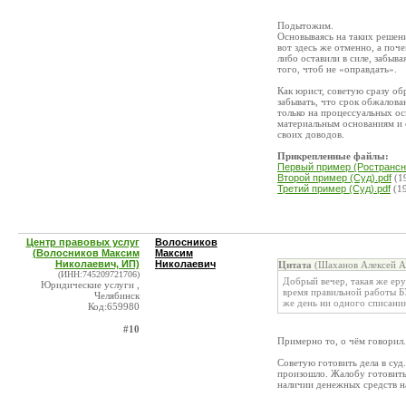
Подытожим.
Основываясь на таких решени
вот здесь же отменно, а поч
либо оставили в силе, забыв
того, чтоб не «оправдать».
Как юрист, советую сразу об
забывать, что срок обжалова
только на процессуальных ос
материальным основаниям и 
своих доводов.
Прикрепленные файлы:
Первый пример (Ространсна
Второй пример (Суд).pdf
(1
Третий пример (Суд).pdf
(1
Центр правовых услуг
Волосников
(Волосников Максим
Максим
Николаевич, ИП)
Николаевич
Цитата
(Шаханов Алексей Ан
(ИНН:745209721706)
Добрый вечер, такая же ер
Юридические услуги ,
время правильной работы БУ
Челябинск
же день ни одного списания 
Код:659980
#10
Примерно то, о чём говорил.
Советую готовить дела в суд
произошло. Жалобу готовить 
наличии денежных средств на