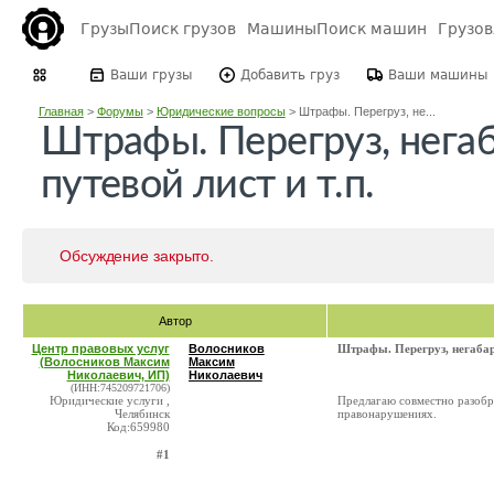
Грузы
Поиск грузов
Машины
Поиск машин
Грузо
Ваши грузы
Добавить груз
Ваши машины
Главная
>
Форумы
>
Юридические вопросы
>
Штрафы. Перегруз, не...
Штрафы. Перегруз, нега
путевой лист и т.п.
Обсуждение закрыто.
Автор
Центр правовых услуг
Волосников
Штрафы. Перегруз, негабар
(Волосников Максим
Максим
Николаевич, ИП)
Николаевич
(ИНН:745209721706)
Юридические услуги ,
Предлагаю совместно разобр
Челябинск
правонарушениях.
Код:659980
#1