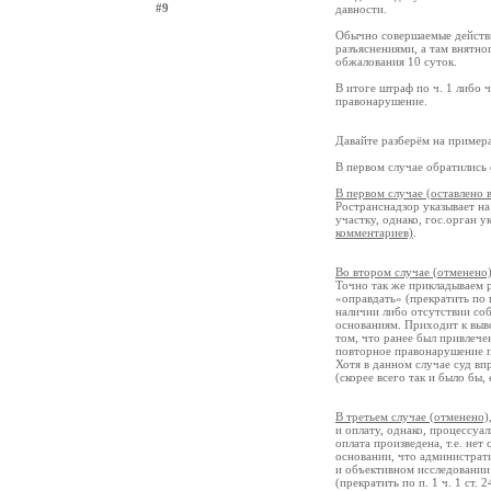
#9
давности.
Обычно совершаемые действи
разъяснениями, а там внятно
обжалования 10 суток.
В итоге штраф по ч. 1 либо ч.
правонарушение.
Давайте разберём на пример
В первом случае обратились 
В первом случае (оставлено в
Ространснадзор указывает н
участку, однако, гос.орган 
комментариев)
.
Во втором случае (отменено
Точно так же прикладываем р
«оправдать» (прекратить по п
наличии либо отсутствии соб
основаниям. Приходит к выво
том, что ранее был привлечен
повторное правонарушение п
Хотя в данном случае суд вп
(скорее всего так и было бы,
В третьем случае (отменено)
и оплату, однако, процессуа
оплата произведена, т.е. нет
основании, что администрат
и объективном исследовании 
(прекратить по п. 1 ч. 1 ст.