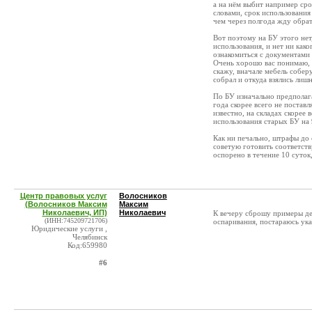
а на нём выбит например сро
словами, срок использования 
чем через полгода жду обрат
Вот поэтому на БУ этого нет,
использования, и нет ни как
ознакомиться с документами 
Очень хорошо вас понимаю, с
скажу, вначале мебель собер
собрал и откуда взялись лишн
По БУ изначально предполага
года скорее всего не поставля
известно, на складах скорее 
использования старых БУ на
Как ни печально, штрафы до 
советую готовить соответст
оспорено в течение 10 суток,
Центр правовых услуг
Волосников
(Волосников Максим
Максим
Николаевич, ИП)
Николаевич
К вечеру сброшу примеры д
(ИНН:745209721706)
оспаривания, постараюсь ука
Юридические услуги ,
Челябинск
Код:659980
#6