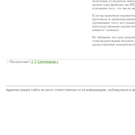
получения от водителя любого
мужем одна фамилия, вы ИП, 
основании того, что вы не я
Если вы привлекли перевозчи
протокола за правонарушение
(привлекают того, кто указан
непосредственным перевозчи
намного сложнее).
Не забываем, ни один докуме
сопроводительным письмом с 
предоставление доказательст
« Предыдущая
1
2
3
Следующая »
Администрация сайта не несет ответственности за информацию, публикуемую в ф