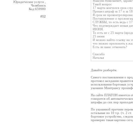
Максим Николаевич, здравс
Юридические услуги ,
Такой вопрос
Челябинск
17 марта кончился срок сл
Код:659980
Пришел штраф за 17 и за 18
Я срок не проконтролировал
#12
Постановление о пролонг
СЛУЖБЫ, то есть ведь с 17
Что подтверждает новая да
ИЮНЯ.
То есть не с 25 марта (врод
25 июня
И можно найти ссылку на эт
что можно приложить к жал
Есть ли шанс отменить?
Спасибо
Наталья
Давайте разберём.
Самого постановления о прод
протокол заседания правител
использования бортовых устр
указание Минтрансу проинф
На сайте ПЛАТОН имеется об э
говорится об автоматическом
штрафы до сих пор приходят
По указанной причине перево
остальные по 10 т.р. (ч. 2 с
бортовое устройство, следова
примерно такая картина сег