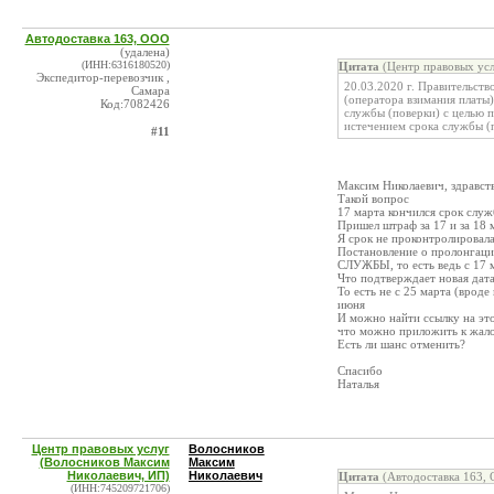
Автодоставка 163, ООО
(удалена)
(ИНН:6316180520)
Цитата
(Центр правовых усл
Экспедитор-перевозчик ,
20.03.2020 г. Правительс
Самара
(оператора взимания платы)
Код:7082426
службы (поверки) с целью п
истечением срока службы (
#11
Максим Николаевич, здравст
Такой вопрос
17 марта кончился срок слу
Пришел штраф за 17 и за 18 
Я срок не проконтролировала
Постановление о пролонга
СЛУЖБЫ, то есть ведь с 17 
Что подтверждает новая дат
То есть не с 25 марта (вроде
июня
И можно найти ссылку на это
что можно приложить к жало
Есть ли шанс отменить?
Спасибо
Наталья
Центр правовых услуг
Волосников
(Волосников Максим
Максим
Николаевич, ИП)
Николаевич
Цитата
(Автодоставка 163, 
(ИНН:745209721706)