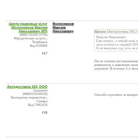
Центр правовых услуг
Волосников
(Волосников Максим
Максим
Николаевич, ИП)
Николаевич
Цитата
(Автодоставка 163, 
(ИНН:745209721706)
Максим Николаевич
Юридические услуги ,
Еще вопрос, а штраф пока е
Челябинск
срок оплаты со скидкой 50%
Код:659980
Если выиграю суд, есть ли
#17
После отмены постановления 
реквизитов, к заявлению при
документ. В течение 2-х мес
Автодоставка 163, ООО
(удалена)
(ИНН:6316180520)
Спасибо огромное за конкрет
Экспедитор-перевозчик ,
Самара
Код:7082426
#18