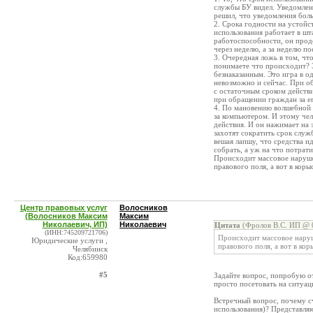
службы БУ видел. Уведомлени
решил, что уведомления боль
2. Срока годности на устойс
использования работает в шт
работоспособности, он прод
через неделю, а за неделю п
3. Очередная ложь в том, чт
понимаете что происходит? 
безнаказанным. Это игра в 
невозможно и сейчас. При об
с остаточным сроком действи
при обращении граждан за ег
4. По мановению волшебной п
за компьютером. И этому чел
действия. И он нажимает на 
захотят сократить срок служ
вешая лапшу, что средства и
собрать, а уж на что потрати
Происходит массовое наруше
правового поля, а вот в кор
Центр правовых услуг
Волосников
(Волосников Максим
Максим
Николаевич, ИП)
Николаевич
Цитата
(Фролов В.С. ИП @ 0
(ИНН:745209721706)
Происходит массовое наруш
Юридические услуги ,
правового поля, а вот в ко
Челябинск
Код:659980
#5
Задайте вопрос, попробую от
просто посетовать на ситуа
Встречный вопрос, почему сч
использования)? Представляю