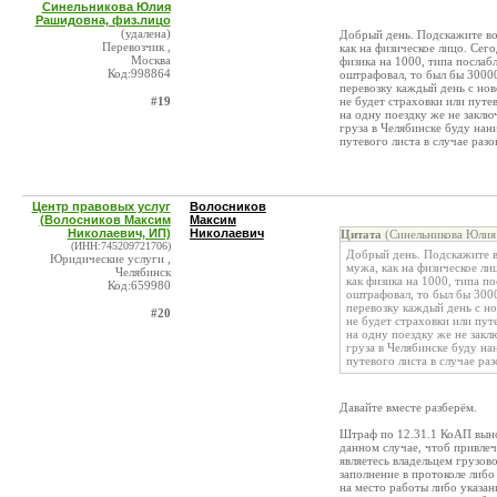
Синельникова Юлия
Рашидовна, физ.лицо
(удалена)
Добрый день. Подскажите во
Перевозчик ,
как на физическое лицо. Сег
Москва
физика на 1000, типа послаб
Код:998864
оштрафовал, то был бы 30000
перевозку каждый день с нов
#19
не будет страховки или путе
на одну поездку же не заклю
груза в Челябинске буду нани
путевого листа в случае раз
Центр правовых услуг
Волосников
(Волосников Максим
Максим
Николаевич, ИП)
Николаевич
Цитата
(Синельникова Юлия
(ИНН:745209721706)
Добрый день. Подскажите в
Юридические услуги ,
мужа, как на физическое ли
Челябинск
как физика на 1000, типа п
Код:659980
оштрафовал, то был бы 300
перевозку каждый день с но
#20
не будет страховки или пут
на одну поездку же не закл
груза в Челябинске буду на
путевого листа в случае ра
Давайте вместе разберём.
Штраф по 12.31.1 КоАП выно
данном случае, чтоб привлеч
являетесь владельцем грузов
заполнение в протоколе либо
на место работы либо указан