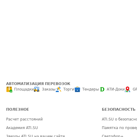
АВТОМАТИЗАЦИЯ ПЕРЕВОЗОК
Площадки
Заказы
Торги
Тендеры
АТИ-Доки
G
ПОЛЕЗНОЕ
БЕЗОПАСНОСТЬ
Расчет расстояний
ATI.SU о безопасн
Академия ATI.SU
Памятка по прове
Звезды ATI.SU на вашем сайте
Светофор+