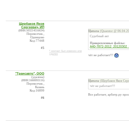
Щербаков Яков
Сергеевич, ИП
(ИНН:503214516634)
Цитата
(Quaestor @ 06.04.2
Перевозчик ,
Судебный акт
Одинцово
Код:77448
Прикрепленные файлы:
A40-7872-2012_20120302_Re
#5
* контакт был изменен или
удален
чёт не работает!!!
"Трансавто", ООО
(удалена)
(ИНН:1660093116)
Цитата
(Щербаков Яков Серг
Перевозчик ,
чёт не работает!!!
Казань
Код:16899
Все работает, арбитр.ру про
#6