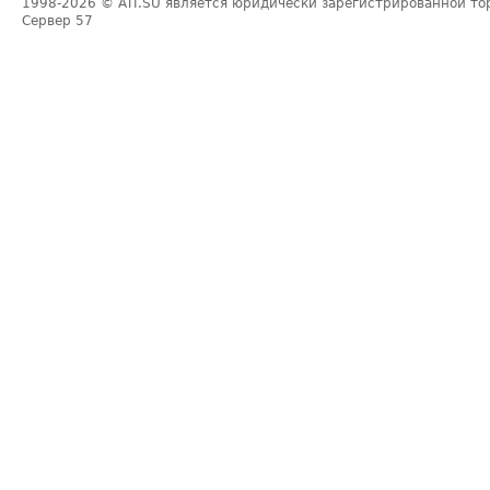
1998-2026
© ATI.SU является юридически зарегистрированной то
Сервер
57