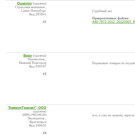
Quaestor
(удалена)
Страховая компания ,
Санкт-Петербург
Судебный акт
Код:285841
Прикрепленные файлы:
#2
A40-7872-2012_20120302_Res
Вадо
(удалена)
Перевозчик ,
Нижний Новгород
Нормально товарисчи подлат
Код:938197
#3
"КамионТранзит", ООО
(удалена)
(ИНН:2465248336)
ага, и уже по новому зареги
Экспедитор ,
Красноярск
Код:340635
#4