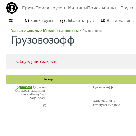
Грузы
Поиск грузов
Машины
Поиск машин
Грузо
Ваши грузы
Добавить груз
Ваши машины
Главная
>
Форумы
>
Юридические вопросы
>
Грузовозофф
Грузовозофф
Обсуждение закрыто.
Автор
Quaestor
(удалена)
Грузовозофф
Страховая компания ,
Санкт-Петербург
Код:285841
А40-7872/2012
наткнулся недавно ...
#1