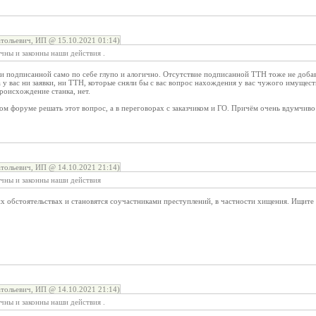
тольевич, ИП @ 15.10.2021 01:14)
чны и законны наши действия .
ки подписанной само по себе глупо и алогично. Отсутствие подписанной ТТН тоже не добав
а у вас ни заявки, ни ТТН, которые сняли бы с вас вопрос нахождения у вас чужого имуществ
роисхождение станка, нет.
ом форуме решать этот вопрос, а в переговорах с заказчиком и ГО. Причём очень вдумчиво
тольевич, ИП @ 14.10.2021 21:14)
ичны и законны наши действия
х обстоятельствах и становятся соучастниками преступлений, в частности хищения. Ищите 
тольевич, ИП @ 14.10.2021 21:14)
чны и законны наши действия .