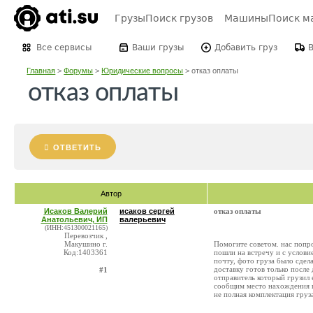
Грузы
Поиск грузов
Машины
Поиск м
Все сервисы
Ваши грузы
Добавить груз
Главная
>
Форумы
>
Юридические вопросы
>
отказ оплаты
отказ оплаты
ОТВЕТИТЬ
Автор
Исаков Валерий
исаков сергей
отказ оплаты
Анатольевич, ИП
валерьевич
(ИНН:451300021165)
Перевозчик ,
Макушино г.
Помогите советом. нас попрос
Код:1403361
пошли на встречу и с услови
почту, фото груза было сдел
доставку готов только после
#1
отправитель который грузил 
сообщим место нахождения гр
не полная комплектация груза