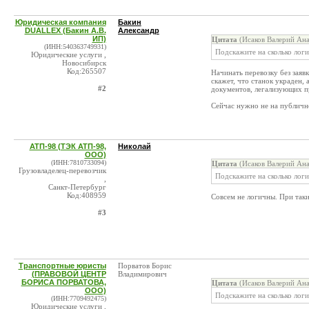
Юридическая компания
Бакин
DUALLEX (Бакин А.В.
Александр
ИП)
Цитата
(Исаков Валерий Ана
(ИНН:540363749931)
Подскажите на сколько логи
Юридические услуги ,
Новосибирск
Код:265507
Начинать перевозку без заяв
скажет, что станок украден, 
#2
документов, легализующих п
Сейчас нужно не на публичн
АТП-98 (ТЭК АТП-98,
Николай
ООО)
(ИНН:7810733094)
Цитата
(Исаков Валерий Ана
Грузовладелец-перевозчик
Подскажите на сколько лог
,
Санкт-Петербург
Код:408959
Совсем не логичны. При таки
#3
Транспортные юристы
Порватов Борис
(ПРАВОВОЙ ЦЕНТР
Владимирович
БОРИСА ПОРВАТОВА,
Цитата
(Исаков Валерий Ана
ООО)
Подскажите на сколько логи
(ИНН:7709492475)
Юридические услуги ,