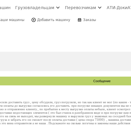
ашин
Грузовладельцам
Перевозчикам
АТИ-Доки
А
Ваши машины
Добавить машину
Заказы
Сообщение
или доставить груз , цену обсудили, груз погрузили, но так как клиент не мог (по каким - 
ем оплаты до выгрузки согласились его доставить. при погрузке никаких документов мы не п
ано и отправленно клиенту., по прибытии к месту выгрузки оплаты небыло, клиент осмотрел 
 доставки недостающих элементов ( это был станок в разобранном виде и при погрузке нам 
его на связь не выходит, мы развернули машину и вырузили груз у знакомых на соседней базе
уза и забрать его он сможет после оплаты доставки ( цена спора 75000) ., машина достав
 это вина отправителя а не наша . Подскажите на сколько логичны и законны наши действия 