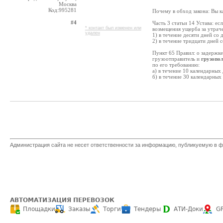
Москва
Код:995281
Почему в обход закона: Вы ка
#4
Часть 3 статьи 14 Устава: е
* контакт был изменен или
возмещения ущерба за утраче
удален
1) в течение десяти дней со
2) в течение тридцати дней 
Пункт 65 Правил: о задержке
грузоотправитель и
грузопо
по его требованию:
а) в течение 10 календарных
б) в течение 30 календарных
Администрация сайта не несет ответственности за информацию, публикуемую в ф
АВТОМАТИЗАЦИЯ ПЕРЕВОЗОК
Площадки
Заказы
Торги
Тендеры
АТИ-Доки
G