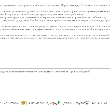
к перевозчик груз приняли и обязались доставить. Передавать груз "знакомым на соседней б
сли иное не установлено договором перевозки груза, грузоотправитель и
грузополучатель вп
нный груз, если он не был выдан грузополучателю по его требованию:
 дня приема груза для перевозки при перевозках в городском и пригородном сообщениях;
со дня, когда груз должен был быть доставлен грузополучателю, при перевозке в междугор
 доставки груза перевозчик информирует грузоотправителя и грузополучателя. Если иное н
лучатель вправе считать груз утраченным
и потребовать возмещения ущерба за утраченный
 дней со дня приема груза для перевозки - при перевозках в городском и пригородном сооб
 дней со дня, когда груз должен был быть выдан грузополучателю, - при перевозке в межд
оруме, и ее мнение может не совпадать с мнением авторов сообщений.
PS-мониторинг
АТИ Мессенджер
Цепочки грузов
API ATI.SU