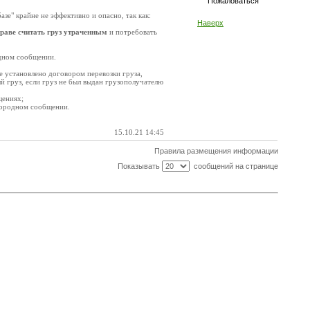
Пожаловаться
азе" крайне не эффективно и опасно, так как:
Наверх
раве считать груз утраченным
и потребовать
одном сообщении.
е установлено договором перевозки груза,
 груз, если груз не был выдан грузополучателю
щениях;
угородном сообщении.
15.10.21 14:45
Правила размещения информации
Показывать
сообщений на странице