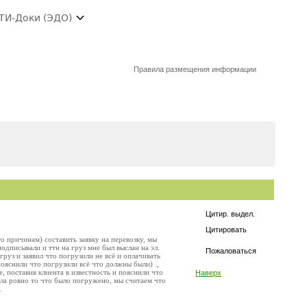
ТИ-Доки (ЭДО)
Правила размещения информации
Цитир. выдел.
Цитировать
то причинам) составить заявку на перевозку, мы
одписывали и ттн на груз мне был выслан на эл.
Пожаловаться
груз и заявил что погрузили не всё и оплачивать
пояснили что погрузили всё что должны были) .,
, поставив клиента в известность и пояснили что
Наверх
ила ровно то что было погружено, мы считаем что
.