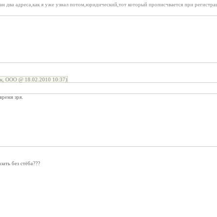
 два адреса,как я уже узнал потом,юридический,тот который прописчвается при регистрац
к, ООО @ 18.02.2010 10:37)
время зря.
зать без стёба???