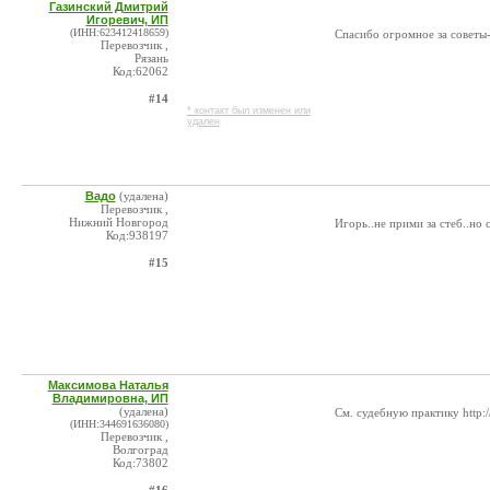
Газинский Дмитрий
Игоревич, ИП
(ИНН:623412418659)
Спасибо огромное за советы-
Перевозчик ,
Рязань
Код:62062
#14
* контакт был изменен или
удален
Вадо
(удалена)
Перевозчик ,
Нижний Новгород
Игорь..не прими за стеб..но 
Код:938197
#15
Максимова Наталья
Владимировна, ИП
(удалена)
См. судебную практику http:/
(ИНН:344691636080)
Перевозчик ,
Волгоград
Код:73802