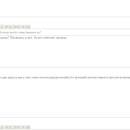
 @ 18.02.2010 10:14)
отали несёт отвественность?
еджер? Уволилась и всё. За всё отвечает юрлицо.
два адреса,как я уже узнал потом,юридический,тот который прописчвается при регистраци
 @ 18.02.2010 10:28)