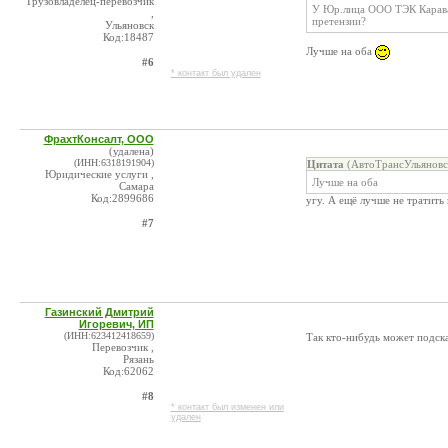
Грузовладелец-перевозчик
У Юр.лица ООО ТЭК Караван
,
претензии?
Ульяновск
Код:18487
Лучше на оба
#6
* контакт был удален
ФрахтКонсалт, ООО
(удалена)
(ИНН:6318191904)
Цитата
(АвтоТрансУльяновс
Юридические услуги ,
Лучше на оба
Самара
Код:2899686
угу. А ещё лучше не тратить 
#7
Газинский Дмитрий
Игоревич, ИП
(ИНН:623412418659)
Так кто-нибудь может подска
Перевозчик ,
Рязань
Код:62062
#8
* контакт был изменен или
удален