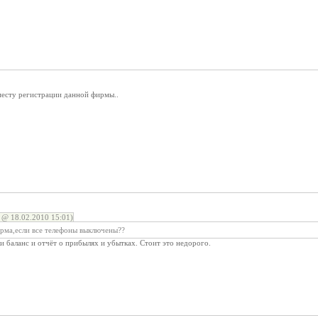
месту регистрации данной фирмы..
 @ 18.02.2010 15:01)
ирма,если все телефоны выключены??
ки баланс и отчёт о прибылях и убытках. Стоит это недорого.