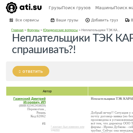
Грузы
Поиск грузов
Машины
Поиск м
Все сервисы
Ваши грузы
Добавить груз
Главная
>
Форумы
>
Юридические вопросы
>
Неплательщики ТЭК КА...
Неплательщики ТЭК КАР
спрашивать?!
ОТВЕТИТЬ
Автор
Газинский Дмитрий
Неплательщики ТЭК КАРАВ
Игоревич, ИП
(ИНН:623412418659)
Перевозчик ,
Рязань
Добрый вечер!! Ситуация у н
Код:62062
почту договор-заявка (но бе
произведена в установленные
всё тем, что директор ООО Т
#1
фирмы - Ирина Дубкова - сей
* контакт был изменен или
удален
трубки. Сейчас она менеджер