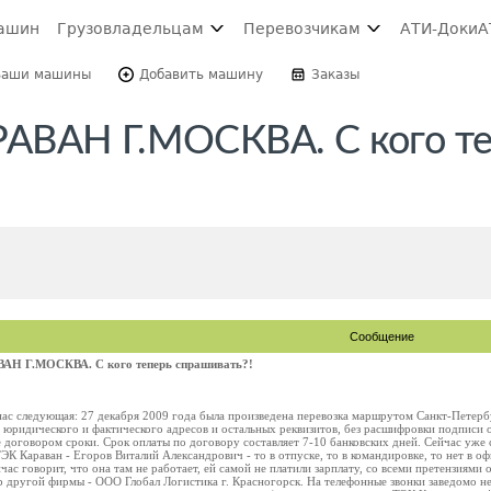
ашин
Грузовладельцам
Перевозчикам
АТИ-Доки
А
Ваши машины
Добавить машину
Заказы
АВАН Г.МОСКВА. С кого те
Сообщение
АН Г.МОСКВА. С кого теперь спрашивать?!
ас следующая: 27 декабря 2009 года была произведена перевозка маршрутом Санкт-Петербур
з юридического и фактического адресов и остальных реквизитов, без расшифровки подписи 
 договором сроки. Срок оплаты по договору составляет 7-10 банковских дней. Сейчас уже 
ЭК Караван - Егоров Виталий Александрович - то в отпуске, то в командировке, то нет в оф
час говорит, что она там не работает, ей самой не платили зарплату, со всеми претензиями 
 другой фирмы - ООО Глобал Логистика г. Красногорск. На телефонные звонки заведомо не