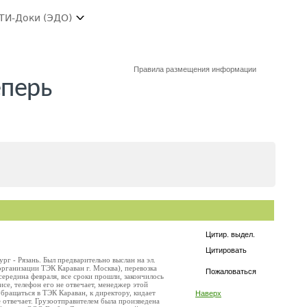
ТИ-Доки (ЭДО)
Правила размещения информации
перь
Цитир. выдел.
Цитировать
г - Рязань. Был предварительно выслан на эл.
организации ТЭК Караван г. Москва), перевозка
Пожаловаться
середина февраля, все сроки прошли, закончилось
исе, телефон его не отвечает, менеджер этой
обращаться в ТЭК Караван, к директору, кидает
Наверх
 отвечает. Грузоотправителем была произведена