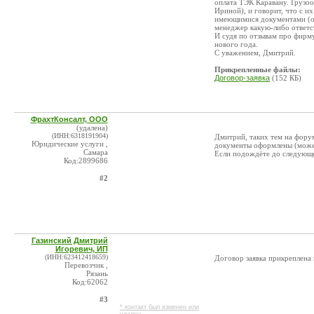
оплата ТЭК Каравану. Грузоо
Ириной), и говорит, что с и
имеющимися документами (ор
менеджер какую-либо ответс
И судя по отзывам про фирму
нового года.
С уважением, Дмитрий.
Прикрепленные файлы:
Договор-заявка
(152 КБ)
ФрахтКонсалт, ООО
(удалена)
(ИНН:6318191904)
Дмитрий, таких тем на форум
Юридические услуги ,
документы оформлены (может
Самара
Если подождёте до следующег
Код:2899686
#2
Газинский Дмитрий
Игоревич, ИП
(ИНН:623412418659)
Договор заявка прикреплена
Перевозчик ,
Рязань
Код:62062
#3
* контакт был изменен или