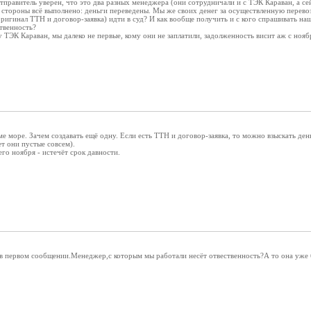
тправитель уверен, что это два разных менеджера (они сотрудничали и с ТЭК Караван, а се
х стороны всё выполнено: деньги переведены. Мы же своих денег за осуществленную перево
игинал ТТН и договор-заявка) идти в суд? И как вообще получить и с кого спрашивать наш
твенность?
 ТЭК Караван, мы далеко не первые, кому они не заплатили, задолженность висит аж с ноябр
е море. Зачем создавать ещё одну. Если есть ТТН и договор-заявка, то можно взыскать денюж
 они пустые совсем).
о ноября - истечёт срок давности.
 в первом сообщении.Менеджер,с которым мы работали несёт отвественность?А то она уже 