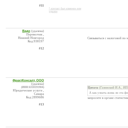
#11
* контакт был изменен или
удален
Вадо
(удалена)
Перевозчик ,
Нижний Новгород
Связываться с налоговой по 
Код:938197
#12
ФрахтКонсалт, ООО
(удалена)
(ИНН:6318191904)
Цитата
(Газинский И.А., ИП
Юридические услуги ,
А как узнать-жива ли эта ф
Самара
Код:2899686
запросите в органе статисти
#13