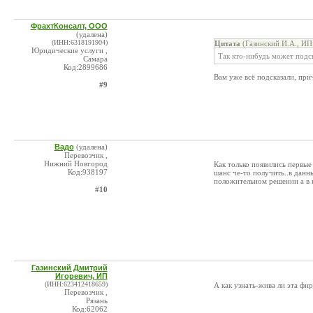
ФрахтКонсалт, ООО
(удалена)
(ИНН:6318191904)
Цитата
(Газинский И.А., ИП
Юридические услуги ,
Так кто-нибудь может подс
Самара
Код:2899686
Вам уже всё подсказали, прич
#9
Вадо
(удалена)
Перевозчик ,
Нижний Новгород
Как только появились первые
Код:938197
шанс че-то получить..в данны
положительном решении а в 
#10
Газинский Дмитрий
Игоревич, ИП
(ИНН:623412418659)
А как узнать-жива ли эта фи
Перевозчик ,
Рязань
Код:62062