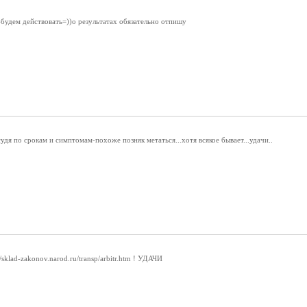
будем действовать=))о результатах обязательно отпишу
судя по срокам и симптомам-похоже позняк метаться...хотя всякое бывает...удачи..
/sklad-zakonov.narod.ru/transp/arbitr.htm ! УДАЧИ