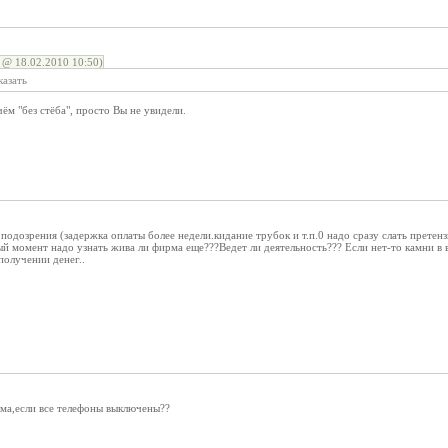
 @ 18.02.2010 10:50)
казать
ём "без стёба", просто Вы не увидели.
 подозрения (задержка оплаты более недели.кидание трубок и т.п.0 надо сразу слать претенз
й момент надо узнать жива ли фирма еще???Ведет ли деятельность??? Если нет-то камни в во
получении денег..
рма,если все телефоны выключены??