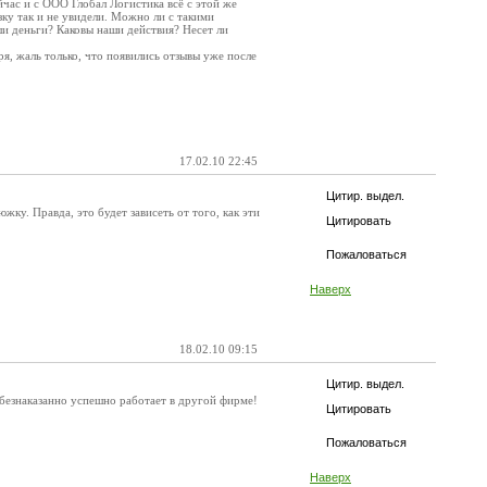
йчас и с ООО Глобал Логистика всё с этой же
зку так и не увидели. Можно ли с такими
и деньги? Каковы наши действия? Несет ли
я, жаль только, что появились отзывы уже после
17.02.10 22:45
Цитир. выдел.
ку. Правда, это будет зависеть от того, как эти
Цитировать
Пожаловаться
Наверх
18.02.10 09:15
Цитир. выдел.
безнаказанно успешно работает в другой фирме!
Цитировать
Пожаловаться
Наверх