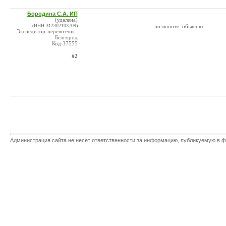
Бородина С.А. ИП
(удалена)
(ИНН:312302103709)
позвоните. обьясню.
Экспедитор-перевозчик ,
Белгород
Код:37555
#2
Администрация сайта не несет ответственности за информацию, публикуемую в ф