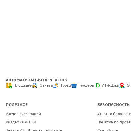
АВТОМАТИЗАЦИЯ ПЕРЕВОЗОК
Площадки
Заказы
Торги
Тендеры
АТИ-Доки
G
ПОЛЕЗНОЕ
БЕЗОПАСНОСТЬ
Расчет расстояний
ATI.SU о безопасн
Академия ATI.SU
Памятка по прове
Звезды ATI.SU на вашем сайте
Светофор+