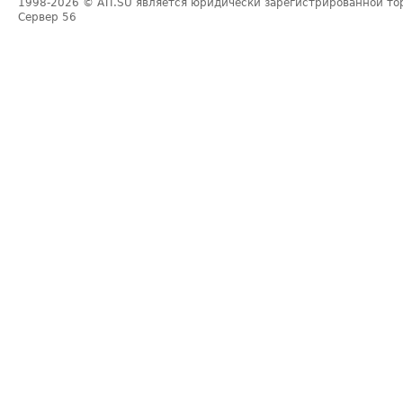
1998-2026
© ATI.SU является юридически зарегистрированной то
Сервер
56