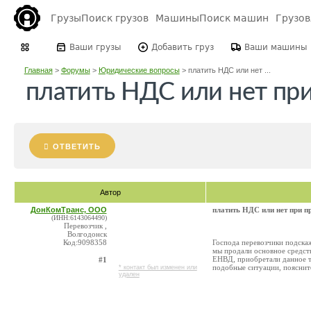
Грузы
Поиск грузов
Машины
Поиск машин
Грузо
Ваши грузы
Добавить груз
Ваши машины
Главная
>
Форумы
>
Юридические вопросы
>
платить НДС или нет ...
платить НДС или нет пр
ОТВЕТИТЬ
Автор
ДонКомТранс, ООО
платить НДС или нет при п
(ИНН:6143064490)
Перевозчик ,
Волгодонск
Код:9098358
Господа перевозчики подска
мы продали основное средст
ЕНВД, приобретали данное т\
#1
подобные ситуации, пояснит
* контакт был изменен или
удален