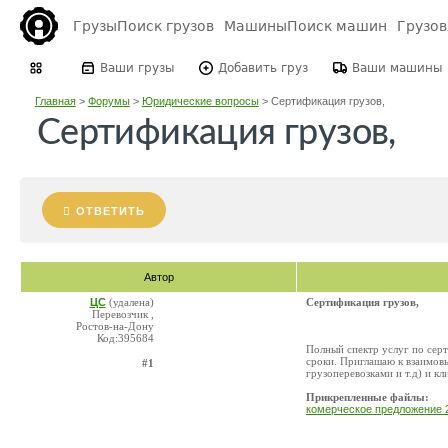
Грузы
Поиск грузов
Машины
Поиск машин
Грузо
Ваши грузы
Добавить груз
Ваши машины
Главная
>
Форумы
>
Юридические вопросы
>
Сертификация грузов,
Сертификация грузов,
ОТВЕТИТЬ
Автор
ЦС
(удалена)
Сертификация грузов,
Перевозчик ,
Ростов-на-Дону
Код:395684
Полный спектр услуг по сер
сроки. Приглашаю к взаимо
#1
грузоперевозками и т.д) и к
Прикрепленные файлы:
комерческое предложение 