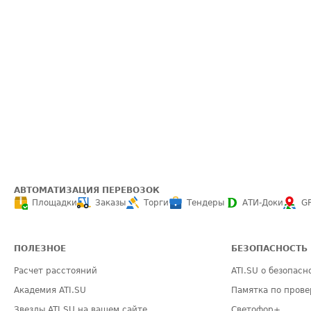
АВТОМАТИЗАЦИЯ ПЕРЕВОЗОК
Площадки
Заказы
Торги
Тендеры
АТИ-Доки
G
ПОЛЕЗНОЕ
БЕЗОПАСНОСТЬ
Расчет расстояний
ATI.SU о безопасн
Академия ATI.SU
Памятка по прове
Звезды ATI.SU на вашем сайте
Светофор+