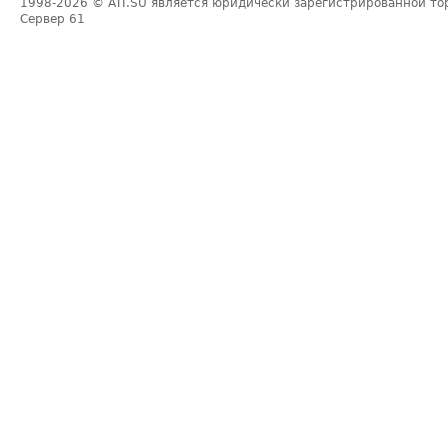
1998-2026
© ATI.SU является юридически зарегистрированной то
Сервер
61