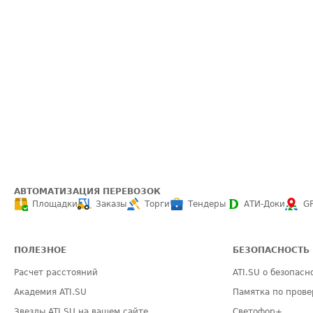
АВТОМАТИЗАЦИЯ ПЕРЕВОЗОК
Площадки
Заказы
Торги
Тендеры
АТИ-Доки
G
ПОЛЕЗНОЕ
БЕЗОПАСНОСТЬ
Расчет расстояний
ATI.SU о безопасн
Академия ATI.SU
Памятка по прове
Звезды ATI.SU на вашем сайте
Светофор+