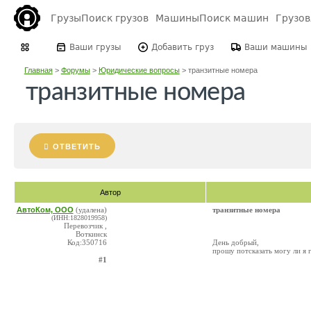
Грузы
Поиск грузов
Машины
Поиск машин
Грузо
Ваши грузы
Добавить груз
Ваши машины
Главная
>
Форумы
>
Юридические вопросы
>
транзитные номера
транзитные номера
ОТВЕТИТЬ
Автор
АвтоКом, ООО
(удалена)
транзитные номера
(ИНН:1828019958)
Перевозчик ,
Воткинск
Код:350716
День добрый,
прошу потсказать могу ли я
#1