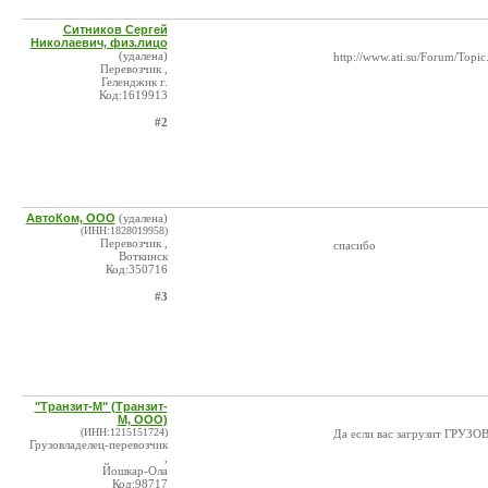
Ситников Сергей
Николаевич, физ.лицо
(удалена)
http://www.ati.su/Forum/Top
Перевозчик ,
Геленджик г.
Код:1619913
#2
АвтоКом, ООО
(удалена)
(ИНН:1828019958)
Перевозчик ,
спасибо
Воткинск
Код:350716
#3
"Транзит-М" (Транзит-
М, ООО)
(ИНН:1215151724)
Да если вас загрузит ГРУЗОВ
Грузовладелец-перевозчик
,
Йошкар-Ола
Код:98717