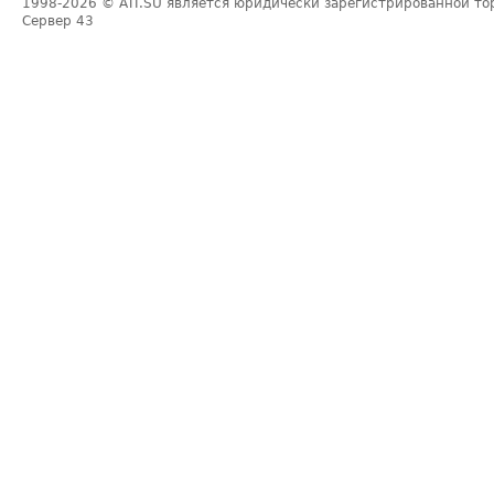
1998-2026
© ATI.SU является юридически зарегистрированной то
Сервер
43