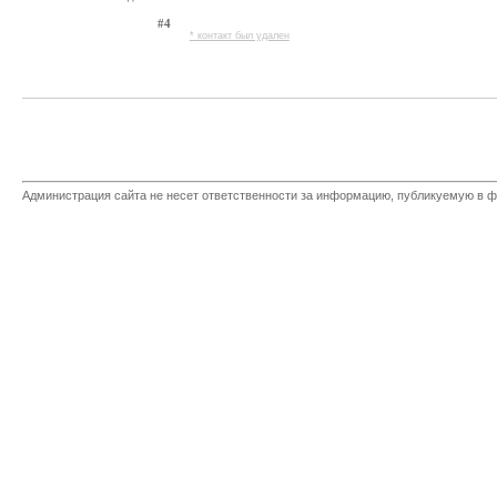
#4
* контакт был удален
Администрация сайта не несет ответственности за информацию, публикуемую в ф