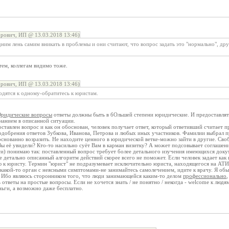
рович, ИП @ 13.03.2018 13:46)
дним лень самим вникать в проблемы и они считают, что вопрос задать это "нормально", дру
 тем, коллегам видимо тоже.
рович, ИП @ 13.03.2018 13:46)
одятся к одному-обратитесь к юристам.
ридические вопросы
ответы должны быть в бОльшей степени юридические. И предоставлять
нанием в описанной ситуации.
поставлен вопрос и как он обоснован, человек получает ответ, который ответивший считает
одобрения ответов Зубкова, Иванова, Петрова и любых иных участников. Фамилии выбрал п
снованно возразить. Не находите ценного в юридической ветке-можно зайти в другие. Сво
Вы её увидели? Кто-то насильно суёт Вам в карман визитку? А может подсовывает соглашен
еги) понимаю так: поставленный вопрос требует более детального изучения имеющихся док
етально описанный алгоритм действий скорее всего не поможет. Если человек задает как в
 к юристу. Термин "юрист" не подразумевает исключительно юриста, находящегося на АТИ,
 какой-то орган с неясными симптомами-не занимайтесь самолечением, идите к врачу. Я о
Ибо являюсь сторонником того, что люди занимающейся каким-то делом
профессионально
ь ответы на простые вопросы. Если не хочется знать / не понятно / некогда - welcome к лю
еньги, а возможно даже бесплатно.