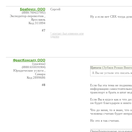
Брабрусс, ООО
Сергей
(ИНН:7604227092)
Экспедитор-перевозчик ,
Ну а если нет СВХ тогда дом
Ярославль
Код:311894
#7
* контакт был изменен или
удален
ФрахтКонсалт, ООО
(удалена)
(ИНН:6318191904)
Цитата
(Зубков Роман Викто
Юридические услуги ,
А Вы не устали это писать 
Самара
Код:2899686
#8
Если бы эта тема не поднима
информацию самостоятельно, 
транспорт и брать в штат вод
Если Вы в курсе как и что д
он будет благодарен и никто 
Что до меня, то я знаю, что
человека считаю будет непра
Но это я так считаю.
_______________________
Отредактировано пользова