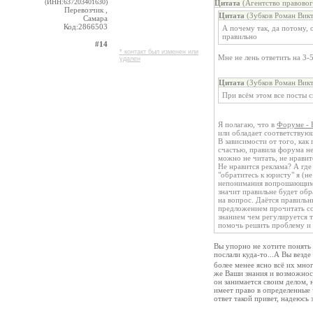
(ИНН:637203401630)
Цитата
(Агентство правовог
Перевозчик ,
Цитата
(Зубков Роман Викт
Самара
Код:2866503
А почему так, да потому, 
правильно
#14
* контакт был изменен или
Мне не лень ответить на 3-
удален
Цитата
(Зубков Роман Викт
При всём этом все посты 
Я полагаю, что в
Форуме - 
или обладает соответствую
В зависимости от того, как
счастью, правила форума н
можно не читать, не нрави
Не нравится реклама? А где
"обратитесь к юристу" я (н
непонимания вопрошающим с
значит правильне будет об
на вопрос. Даётся правиль
предложением прочитать с
знанием чем регулируется та
помочь решить проблему и н
Вы упорно не хотите понять м
послали куда-то...А Вы везде
более менее ясно всё их мно
же Ваши знания и возможност
он занимается своим делом, 
имеет право в определенные 
ответ такой привет, надеюсь 