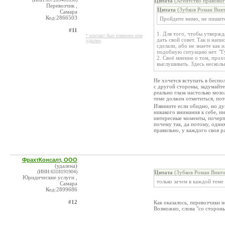
Цитата
(Агентство правовог
Перевозчик ,
Цитата
(Зубков Роман Викт
Самара
Код:2866503
Пройдите мимо, не пишите 
#11
1. Для того, чтобы утвержд
* контакт был изменен или
дать свой совет. Так и напи
удален
сделали, ибо не знаете как
подобную ситуацию нет. "Гу
2. Своё мнение о том, про
выслушивать. Здесь несколь
Не хочется вступать в беспол
с другой стороны, задумайте
реально глаза настолько мозо
теме должен отметиться, пот
Извините если обидно, но ду
никакого внимания к себе, и
интересные моменты, почерпн
почему так, да потому, одни
правильно, у каждого своя ра
ФрахтКонсалт, ООО
(удалена)
(ИНН:6318191904)
Цитата
(Зубков Роман Викто
Юридические услуги ,
только зачем в каждой теме
Самара
Код:2899686
#12
Как оказалось, перевозчики н
Возможно, слова "со стороны