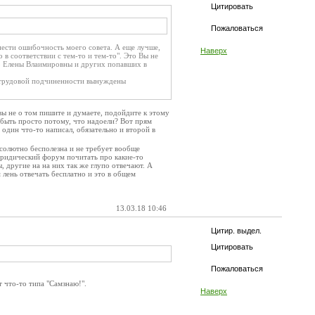
Цитировать
Пожаловаться
ести ошибочность моего совета. А еще лучше,
Наверх
о в соответствии с тем-то и тем-то". Это Вы не
нко Елены Влаимировны и других попавших в
лу трудовой подчиненности вынуждены
 вы не о том пишите и думаете, подойдите к этому
т быть просто потому, что надоели? Вот прям
 один что-то написал, обязательно и второй в
бсолютно бесполезна и не требует вообще
 юридический форум почитать про какие-то
 другие на на них так же глупо отвечают. А
 лень отвечать бесплатно и это в общем
13.03.18 10:46
Цитир. выдел.
Цитировать
Пожаловаться
т что-то типа "Самзнаю!".
Наверх