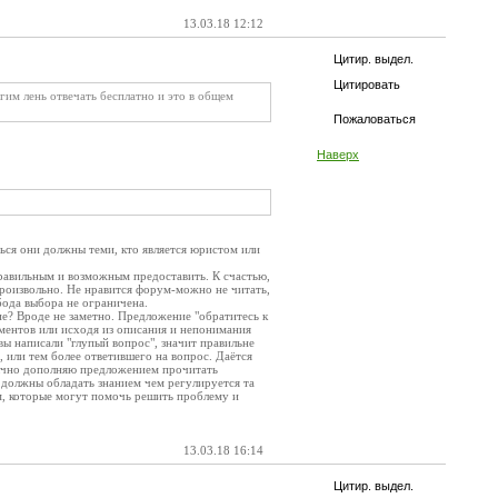
13.03.18 12:12
Цитир. выдел.
Цитировать
гим лень отвечать бесплатно и это в общем
Пожаловаться
Наверх
ся они должны теми, кто является юристом или
 правильным и возможным предоставить. К счастью,
роизвольно. Не нравится форум-можно не читать,
бода выбора не ограничена.
ие? Вроде не заметно. Предложение "обратитесь к
ументов или исходя из описания и непонимания
ы написали "глупый вопрос", значит правильне
 или тем более ответившего на вопрос. Даётся
бычно дополняю предложением прочитать
, должны обладать знанием чем регулируется та
дям, которые могут помочь решить проблему и
13.03.18 16:14
Цитир. выдел.