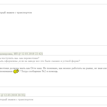
торый знаком с транспортом
димировна, ИП @ 12.03.2018 22:42)
ы поступить мы- как перевозчики?
ть оформлены ,если на заводе все это было сказано в устной форме?
зчики должны знать как Отче наш. Не понимаю, как можно работать на рынке, не зная азов
непонимание
? Тогда сообщение №2 в помощь.
 @ 12.03.2018 20:35)
оторый знаком с транспортом