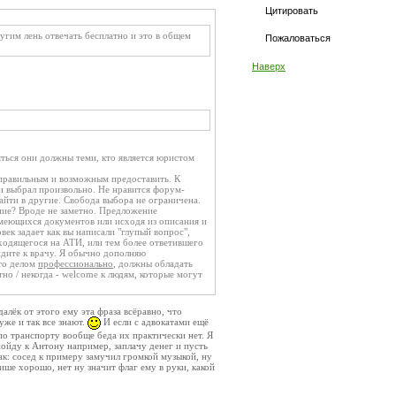
Цитировать
ругим лень отвечать бесплатно и это в общем
Пожаловаться
Наверх
ться они должны теми, кто является юристом
т правильным и возможным предоставить. К
и выбрал произвольно. Не нравится форум-
айти в другие. Свобода выбора не ограничена.
ение? Вроде не заметно. Предложение
 имеющихся документов или исходя из описания и
к задает как вы написали "глупый вопрос",
ходящегося на АТИ, или тем более ответившего
идите к врачу. Я обычно дополняю
то делом
профессионально
, должны обладать
тно / некогда - welcome к людям, которые могут
алёк от этого ему эта фраза всёравно, что
уже и так все знают.
И если с адвокатами ещё
 по транспорту вообще беда их практически нет. Я
пойду к Антону например, заплачу денег и пусть
ак: сосед к примеру замучил громкой музыкой, ну
ише хорошо, нет ну значит флаг ему в руки, какой