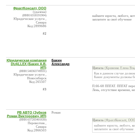
ФрахтКонсалт, ООО
(удалена)
(ИНН:6318191904)
наймите юриста, любого, ко
Юридические услуги ,
заплатите за своё обучение
Самара
Код:2899686
#2
Юридическая компания
Бакин
DUALLEX (Бакин А.В.
Александр
ИП)
Цитата
(Кривенко Елена Вла
(ИНН:540363749931)
Как в данном случае должн
Юридические услуги ,
Какие документы должны бы
Новосибирск
Код:265507
П.66-68 ППГАТ. ППГАТ перево
#3
Лень, отсутствие времени, 
РВ АВТО (Зубков
Роман
Роман Викторович, ИП)
(ИНН:637203401630)
Цитата
(ФрахтКонсалт, ООО
Перевозчик ,
наймите юриста, любого, к
Самара
заплатите за своё обучение
Код:2866503