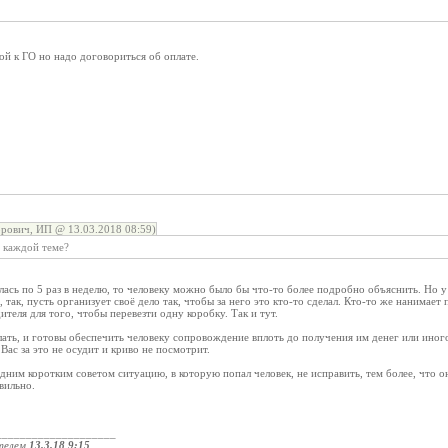
ой к ГО но надо договориться об оплате.
рович, ИП @ 13.03.2018 08:59)
в каждой теме?
лась по 5 раз в неделю, то человеку можно было бы что-то более подробно объяснить. Но у 
так, пусть организует своё дело так, чтобы за него это кто-то сделал. Кто-то же нанимает
ителя для того, чтобы перевезти одну коробку. Так и тут.
елать, и готовы обеспечить человеку сопровождение вплоть до получения им денег или иног
Вас за это не осудит и криво не посмотрит.
 одним коротким советом ситуацию, в которую попал человек, не исправить, тем более, что 
вильно.
____________________
телем
13.3.18 9:15