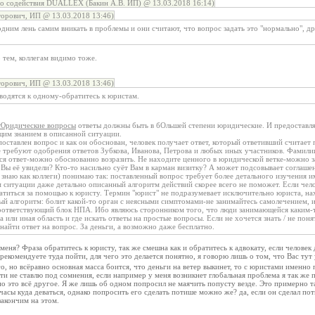
о содействия DUALLEX (Бакин А.В. ИП) @ 13.03.2018 16:14)
орович, ИП @ 13.03.2018 13:46)
одним лень самим вникать в проблемы и они считают, что вопрос задать это "нормально", д
5 тем, коллегам видимо тоже.
орович, ИП @ 13.03.2018 13:46)
сводятся к одному-обратитесь к юристам.
Юридические вопросы
ответы должны быть в бОльшей степени юридические. И предоставля
щим знанием в описанной ситуации.
 поставлен вопрос и как он обоснован, человек получает ответ, который ответивший считае
е требуют одобрения ответов Зубкова, Иванова, Петрова и любых иных участников. Фамили
тся ответ-можно обоснованно возразить. Не находите ценного в юридической ветке-можно з
 Вы её увидели? Кто-то насильно суёт Вам в карман визитку? А может подсовывает соглаш
е знаю как коллеги) понимаю так: поставленный вопрос требует более детального изучения
итуации даже детально описанный алгоритм действий скорее всего не поможет. Если челове
ратиться за помощью к юристу. Термин "юрист" не подразумевает исключительно юриста, на
ный алгоритм: болит какой-то орган с неясными симптомами-не занимайтесь самолечением, 
оответствующий блок НПА. Ибо являюсь сторонником того, что люди занимающейся каким-
 или иная область и где искать ответы на простые вопросы. Если не хочется знать / не поня
айти ответ на вопрос. За деньги, а возможно даже бесплатно.
еня? Фраза обратитесь к юристу, так же смешна как и обратитесь к адвокату, если человек д
 рекомендуете туда пойти, для чего это делается понятно, я говорю лишь о том, что Вас тут 
го, но всёравно основная масса боится, что деньги на ветер выкинет, то с юристами именно
и не ставлю под сомнения, если например у меня возникнет глобальная проблема я так же 
но это всё другое. Я же лишь об одном попросил не маячить попусту везде. Это примерно т
часы куда деваться, однако попросить его сделать потише можно же? да, если он сделал пот
закончим на этом.