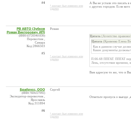
#4
А Вы не устали это писать в
* контакт был изменен или
с других городов. Если кого
удален
РВ АВТО (Зубков
Роман
Роман Викторович, ИП)
(ИНН:637203401630)
Цитата
(Агентство правовог
Перевозчик ,
Цитата
(Кривенко Елена Вл
Самара
Код:2866503
Как в данном случае долж
Какие документы должны б
#5
* контакт был изменен или
П.66-68 ППГАТ. ППГАТ перев
удален
Лень, отсутствие времени,
Вам адресую то же, что и Вы
Брабрусс, ООО
Сергей
(ИНН:7604227092)
Экспедитор-перевозчик ,
Отметьте пропуск о выезде ,
Ярославль
Код:311894
#6
* контакт был изменен или
удален