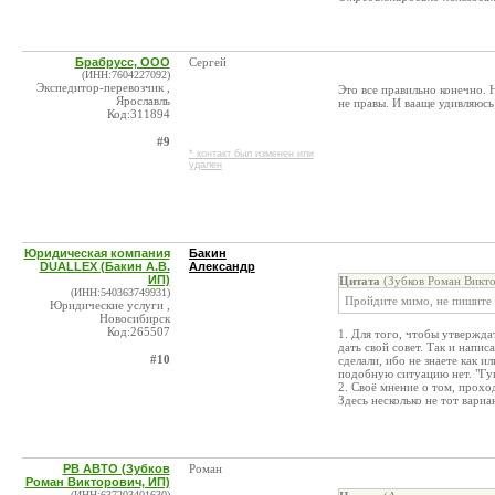
Брабрусс, ООО
Сергей
(ИНН:7604227092)
Экспедитор-перевозчик ,
Это все правильно конечно. 
Ярославль
не правы. И вааще удивляюсь 
Код:311894
#9
* контакт был изменен или
удален
Юридическая компания
Бакин
DUALLEX (Бакин А.В.
Александр
ИП)
Цитата
(Зубков Роман Викто
(ИНН:540363749931)
Пройдите мимо, не пишите т
Юридические услуги ,
Новосибирск
Код:265507
1. Для того, чтобы утверждат
дать свой совет. Так и напис
#10
сделали, ибо не знаете как 
подобную ситуацию нет. "Гун
2. Своё мнение о том, прох
Здесь несколько не тот вариа
РВ АВТО (Зубков
Роман
Роман Викторович, ИП)
(ИНН:637203401630)