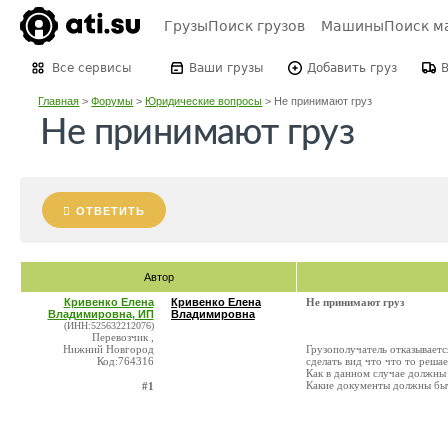
Грузы
Поиск грузов
Машины
Поиск м
Все сервисы
Ваши грузы
Добавить груз
Главная
>
Форумы
>
Юридические вопросы
>
Не принимают груз
Не принимают груз
ОТВЕТИТЬ
Автор
Кривенко Елена
Кривенко Елена
Не принимают груз
Владимировна, ИП
Владимировна
(ИНН:525632212076)
Перевозчик ,
Нижний Новгород
Грузополучатель отказываетс
Код:764316
сделать вид что что то реша
Как в данном случае должны
Какие документы должны быть
#1