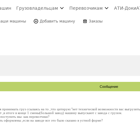
ашин
Грузовладельцам
Перевозчикам
АТИ-Доки
А
Ваши машины
Добавить машину
Заказы
Сообщение
я принимать груз ссылаясь на то ,что цитирую:"нет технической возможности вас выгрузить
ет ,в итоге в конце 1 смены(большой завод) машину выпускают с завода с грузом.
 поступить мы- как перевозчики?
 оформлены ,если на заводе все это было сказано в устной форме?