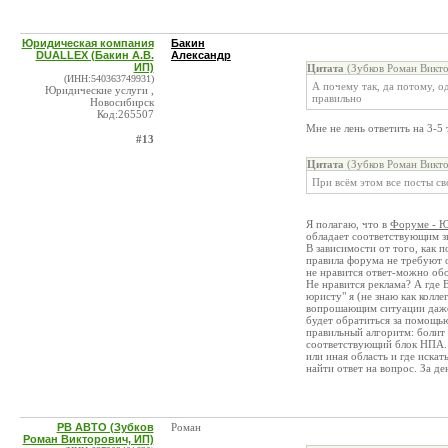
Юридическая компания
Бакин
DUALLEX (Бакин А.В.
Александр
ИП)
Цитата
(Зубков Роман Викто
(ИНН:540363749931)
А почему так, да потому, о
Юридические услуги ,
правильно
Новосибирск
Код:265507
Мне не лень ответить на 3-5
#13
Цитата
(Зубков Роман Викто
При всём этом все посты св
Я полагаю, что в
Форуме - Ю
обладает соответствующим з
В зависимости от того, как 
правила форума не требуют 
не нравится ответ-можно обо
Не нравится реклама? А где 
юристу" я (не знаю как колл
вопрошающим ситуации даже д
будет обратиться за помощью
правильный алгоритм: болит
соответствующий блок НПА. 
или иная область и где искат
найти ответ на вопрос. За д
РВ АВТО (Зубков
Роман
Роман Викторович, ИП)