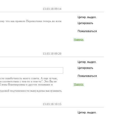
13.03.18 09:14
Цитир. выдел.
ому что как правило Перевозчики теперь во всем
Цитировать
Пожаловаться
Наверх
13.03.18 09:20
Цитир. выдел.
Цитировать
Пожаловаться
сти ошибочность моего совета. А еще лучше,
 в соответствии с тем-то и тем-то". Это Вы не
Наверх
о Елены Влаимировны и других попавших в
 трудовой подчиненности вынуждены выслушивать.
13.03.18 10:15
Цитир. выдел.