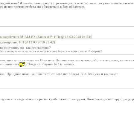
 каждой теме? Я конечно понимаю, что реклама двигатель торговли, но уже слишком навязчи
 то из нас постигнет беда мы обязательно к Вам обратимся.
о содействия DUALLEX (Бакин А.В. ИП) @ 13.03.2018 04:53)
адимировна, ИП @ 12.03.2018 22:42)
ны поступить мы- как перевозчики?
ыть оформлены ,если на заводе все это было сказано в устной форме?
озчики должны знать как Отче наш. Не понимаю, как можно работать на рынке, не зная азо
 непонимание
? Тогда сообщение №2 в помощь.
ше...Пройдите мимо, не пишите то от чего нет пользы. ВСЕ ВАС уже и так знают.
а лучше со склада возьмите расписку об отказе от выгрузки. Позвоните диспетчеру (преду