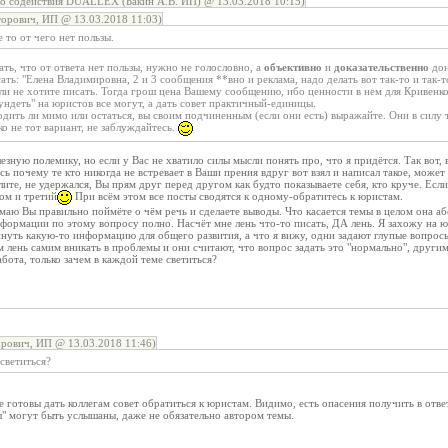
о содействия DUALLEX (Бакин А.В. ИП) @ 13.03.2018 10:15)
орович, ИП @ 13.03.2018 11:03)
то от чего нет пользы.
ать, что от ответа нет пользы, нужно не голословно, а
объективно
и
доказательственно
дон
сать: "Елена Владимировна, 2 и 3 сообщения **вно и реклама, надо делать вот так-то и так-т
 или не хотите писать. Тогда грош цена Вашему сообщению, ибо ценности в нем для Криве
ндеть" на юристов все могут, а дать совет практичный-единицы.
ходить ли мимо или остаться, вы своим подчиненным (если они есть) выражайте. Они в си
ко не тот вариант, не заблуждайтесь.
езную полемику, но если у Вас не хватило силы мысли понять про, что я придётся. Так вот,
сь почему те кто никогда не встревает в Ваши прения вдруг вот взял и написал такое, може
лите, не удержался, Вы прям друг перед другом как будто показываете себя, кто круче. Если
ом и третий
При всём этом все посты сводятся к одному-обратитесь к юристам.
маю Вы правильно поймёте о чём речь и сделаете выводы. Что касается темы в целом она а
нформации по этому вопросу полно. Насчёт мне лень что-то писать, ДА лень. Я захожу на
уть какую-то информацию для общего развития, а что я вижу, одни задают глупые вопросы,
м лень самим вникать в проблемы и они считают, что вопрос задать это "нормально", другим
бота, только зачем в каждой теме светиться?
рович, ИП @ 13.03.2018 11:46)
 светиться?
е готовы дать коллегам совет обратиться к юристам. Видимо, есть опасения получить в отве
" могут быть услышаны, даже не обязательно автором темы.