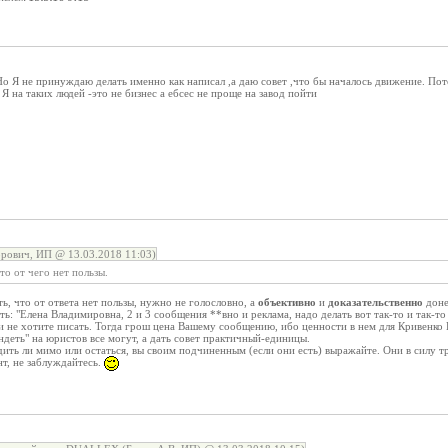
Но Я не принуждаю делать именно как написал ,а даю совет ,что бы началось движение. Пот
Я на таких людей -это не бизнес а ебсес не проще на завод пойти
рович, ИП @ 13.03.2018 11:03)
о от чего нет пользы.
ь, что от ответа нет пользы, нужно не голословно, а
объективно
и
доказательственно
доне
ать: "Елена Владимировна, 2 и 3 сообщения **вно и реклама, надо делать вот так-то и так-то
или не хотите писать. Тогда грош цена Вашему сообщению, ибо ценности в нем для Кривенк
деть" на юристов все могут, а дать совет практичный-единицы.
одить ли мимо или остаться, вы своим подчиненным (если они есть) выражайте. Они в силу
нт, не заблуждайтесь.