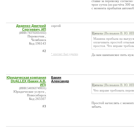
ставке за перевозку согласн
трое суток (из расчёта 300 к
с момента прибытия автомоб
Диденко Дмитрий
сергей
Сергеевич, ИП
(ИНН:743702033102)
Цитата
(Волныкин В. Ю. ИП 
Перевозчик ,
Машина прибыла на выгрузку
Челябинск
оплачивать простой отказыв
Код:196143
простоя. Что вправе требов
#2
* контакт был удален
Да вам шампанское пить нужн
Юридическая компания
Бакин
DUALLEX (Бакин А.В.
Александр
ИП)
Цитата
(Волныкин В. Ю. ИП 
(ИНН:540363749931)
Что вправе требовать перев
Юридические услуги ,
Новосибирск
Код:265507
Простой начислять с момент
#3
забыть.