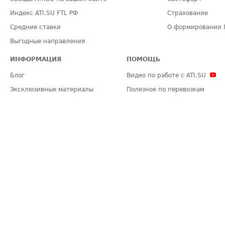
Индекс ATI.SU FTL РФ
Страхование
Средние ставки
О формировании 
Выгодные направления
ИНФОРМАЦИЯ
ПОМОЩЬ
Блог
Видео по работе с ATI.SU
Эксклюзивные материалы
Полезное по перевозкам
Политика конфиденциальности
Часто задаваемые вопросы (FA
Общие положения
Техническая информация
Карта сайта
ЗАДАТЬ ВОПРОС