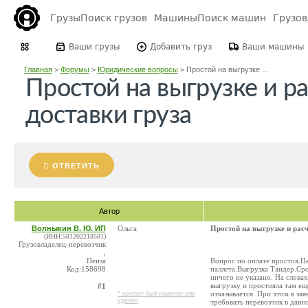
Грузы
Поиск грузов
Машины
Поиск машин
Грузо
Ваши грузы
Добавить груз
Ваши машины
Главная
>
Форумы
>
Юридические вопросы
>
Простой на выгрузке ...
Простой на выгрузке и р
доставки груза
ОТВЕТИТЬ
Автор
Волныкин В. Ю. ИП
Ольга
Простой на выгрузке и расч
(ИНН:581202218581)
Грузовладелец-перевозчик
,
Пенза
Вопрос по оплате простоя.П
Код:158698
паллета.Выгрузка Тандер.Сро
ничего не указано. На слова
выгрузку и простояла там ещё
#1
отказывается. При этом в за
* контакт был изменен или
удален
требовать перевозчик в дан