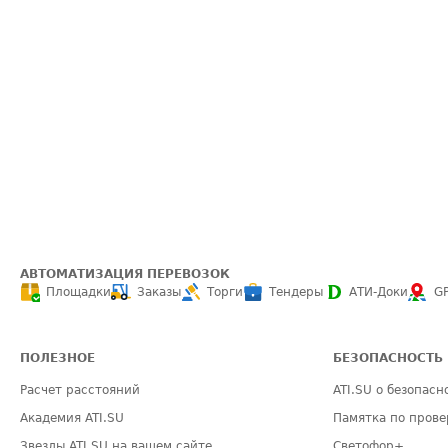
АВТОМАТИЗАЦИЯ ПЕРЕВОЗОК
Площадки
Заказы
Торги
Тендеры
АТИ-Доки
G
ПОЛЕЗНОЕ
БЕЗОПАСНОСТЬ
Расчет расстояний
ATI.SU о безопасн
Академия ATI.SU
Памятка по прове
Звезды ATI.SU на вашем сайте
Светофор+