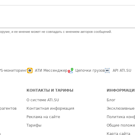
оруме, и ее мнение может не совпадать с мнением авторов сообщений.
PS-мониторинг
АТИ Мессенджер
Цепочки грузов
API ATI.SU
КОНТАКТЫ И ТАРИФЫ
ИНФОРМАЦИ
О системе ATI.SU
Блог
рагентов
Контактная информация
Эксклюзивные
Реклама на сайте
Политика кон
Тарифы
Общие полож
а
Карта сайта