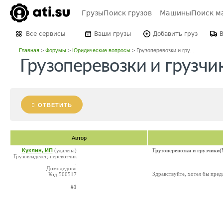
Грузы
Поиск грузов
Машины
Поиск м
Все сервисы
Ваши грузы
Добавить груз
Главная
>
Форумы
>
Юридические вопросы
>
Грузоперевозки и гру...
Грузоперевозки и грузчи
ОТВЕТИТЬ
Автор
Куклин, ИП
(удалена)
Грузоперевозки и грузчики
Грузовладелец-перевозчик
,
Домодедово
Здравствуйте, хотел бы пред
Код:500517
#1