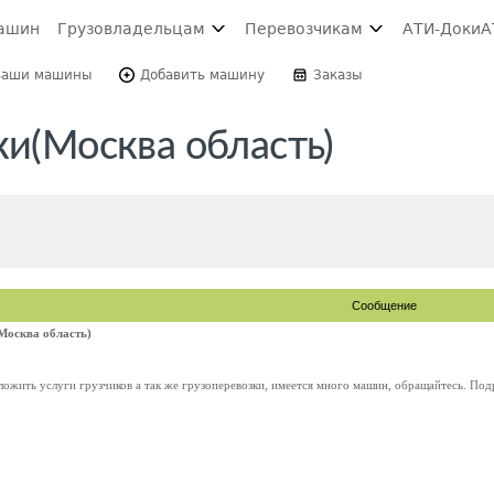
ашин
Грузовладельцам
Перевозчикам
АТИ-Доки
А
Ваши машины
Добавить машину
Заказы
ки(Москва область)
Сообщение
(Москва область)
ложить услуги грузчиков а так же грузоперевозки, имеется много машин, обращайтесь. Подро