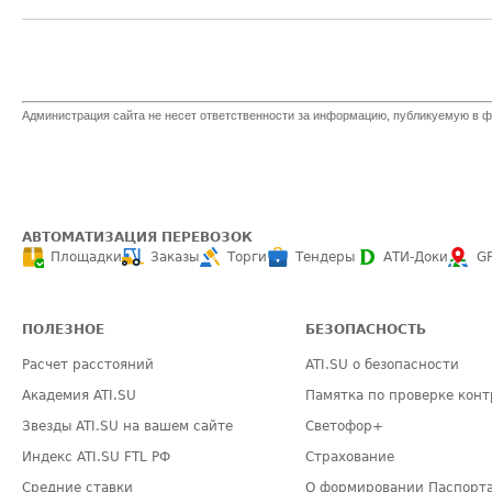
Администрация сайта не несет ответственности за информацию, публикуемую в ф
АВТОМАТИЗАЦИЯ ПЕРЕВОЗОК
Площадки
Заказы
Торги
Тендеры
АТИ-Доки
G
ПОЛЕЗНОЕ
БЕЗОПАСНОСТЬ
Расчет расстояний
ATI.SU о безопасности
Академия ATI.SU
Памятка по проверке конт
Звезды ATI.SU на вашем сайте
Светофор+
Индекс ATI.SU FTL РФ
Страхование
Средние ставки
О формировании Паспорт