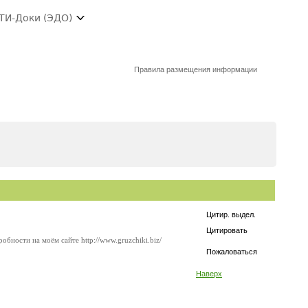
ТИ-Доки (ЭДО)
Правила размещения информации
Цитир. выдел.
Цитировать
бности на моём сайте http://www.gruzchiki.biz/
Пожаловаться
Наверх