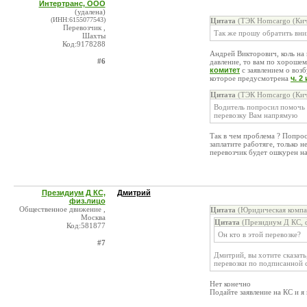
Интертранс, ООО
(удалена)
(ИНН:6155077543)
Цитата
(ТЭК Homсargo (Кич
Перевозчик ,
Так же прошу обратить вни
Шахты
Код:9178288
Андрей Викторович, коль на 
#6
давление, то вам по хорошем
комитет
с заявлением о воз
которое предусмотрена
ч. 2
Цитата
(ТЭК Homсargo (Кич
Водитель попросил помочь е
перевозку Вам напрямую
Так в чем проблема ? Попро
заплатите работяге, только н
перевозчик будет ошкурен н
Президиум Д КС,
Дмитрий
физ.лицо
Общественное движение ,
Цитата
(Юридическая компа
Москва
Цитата
(Президиум Д КС, ф
Код:581877
Он кто в этой перевозке?
#7
Дмитрий, вы хотите сказат
перевозки по подписанной с
Нет конечно
Подайте заявление на КС и я