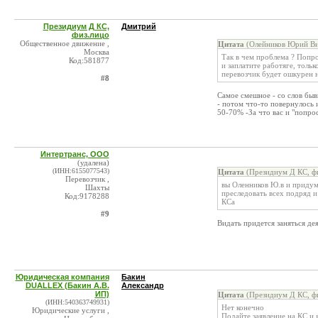
Президиум Д КС,
Дмитрий
физ.лицо
Общественное движение ,
Цитата
(Олейников Юрий Ви
Москва
Так в чем проблема ? Попр
Код:581877
и заплатите работяге, тольк
перевозчик будет ошкурен 
#8
Самое смешное - со слов быв
- потом что-то повернулось 
50-70% -За что вас и "попро
Интертранс, ООО
(удалена)
(ИНН:6155077543)
Цитата
(Президиум Д КС, фи
Перевозчик ,
вы Оленников Ю.в и придума
Шахты
преследовать всех подряд и
Код:9178288
КСа
#9
Видать придется заняться де
Юридическая компания
Бакин
DUALLEX (Бакин А.В.
Александр
ИП)
Цитата
(Президиум Д КС, фи
(ИНН:540363749931)
Нет конечно
Юридические услуги ,
Подайте заявление на КС и 