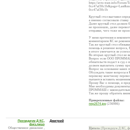
https://avto-trast.info/Foru
0cc47af30c1b&page=Last&ms
0cc47af30c1b
Круглый стол выставил опред
а именно согласовали ставку 
Далее круглый стол должен 
не произошло, далее перевоз
отправке, чего тоже не прои
У меня претензия в некомпете
комментарием КС не рекомен
Так же круглый стол обязыв
помощь в решение вопроса,
в итоге увенчается ли успех
Во вторых круглый стол не в
Вопрос если ООО ПРОММАШ н
обязательств подаст в суд о
должен выплатить сумму про
Вопрос на основание каких 
Обсуждать такие вопросы в К
перевозку конечному перевоз
пытаются вставить мошенник
Прошу Вас о помощи, и пред
Мне необходимы документы и
ПРОММАШ с законодательной 
Так же прошу обратить внима
Прикрепленные файлы:
пер2674.jpg
(236986)
Президиум Д КС,
Дмитрий
физ.лицо
Общественное движение ,
Цитата
(Президиум Д КС, фи