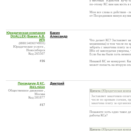
у местных "Юристов" кучу ба
по-этому КС вам как кость в
Мои все слова и действия -
от Посредников минуя жуликов
Юридическая компания
Бакин
DUALLEX (Бакин А.В.
Александр
ИП)
Что делает КС? Заставляет з
(ИНН:540363749931)
мошенника) в том числе по 
Юридические услуги ,
забрать с заказчика плату за
Новосибирск
Ибо её завсегдатаи уверены, 
Код:265507
Если бы вы были хоть немног
#16
Никакой КС не конкурент. Ка
может попасть на вторую опл
Президиум Д КС,
Дмитрий
физ.лицо
Общественное движение ,
Цитата
(Юридическая компа
Москва
Заставляет заказчиков опла
Код:581877
числе по кривым схемам, п
заказчика плату за организ
#17
Покажите хоть одно такое де
работы КСа?
Цитата
(Юридическая компа