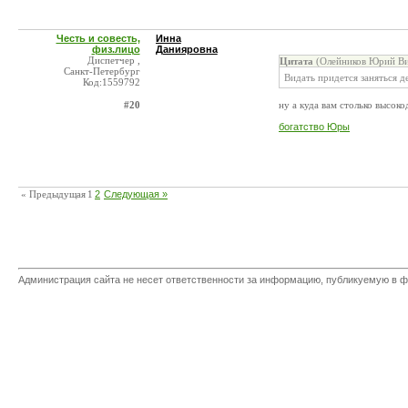
Честь и совесть,
Инна
физ.лицо
Данияровна
Диспетчер ,
Цитата
(Олейников Юрий Ви
Санкт-Петербург
Видать придется заняться де
Код:1559792
#20
ну а куда вам столько высок
богатство Юры
« Предыдущая
1
2
Следующая »
Администрация сайта не несет ответственности за информацию, публикуемую в ф