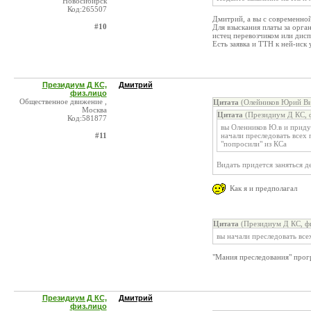
Новосибирск
Код:265507
Дмитрий, а вы с современно
#10
Для взыскания платы за орга
истец перевозчиком или дисп
Есть заявка и ТТН к ней-иск 
Президиум Д КС,
Дмитрий
физ.лицо
Общественное движение ,
Цитата
(Олейников Юрий Ви
Москва
Цитата
(Президиум Д КС, ф
Код:581877
вы Оленников Ю.в и придум
#11
начали преследовать всех 
"попросили" из КСа
Видать придется заняться д
Как я и предполагал
Цитата
(Президиум Д КС, фи
вы начали преследовать все
"Мания преследования" прог
Президиум Д КС,
Дмитрий
физ.лицо