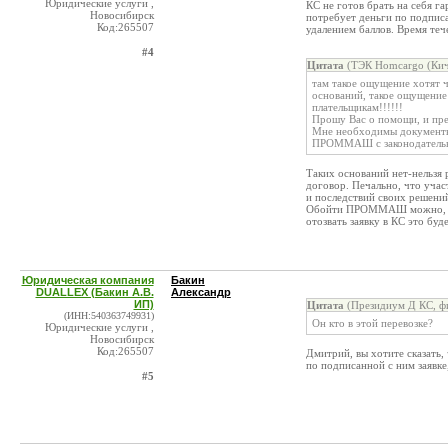
Юридические услуги ,
КС не готов брать на себя г
Новосибирск
потребует деньги по подписа
Код:265507
удалением баллов. Время тече
#4
Цитата
(ТЭК Homсargo (Кич
там такое ощущение хотят ч
оснований, такое ощущение
плательщикам!!!!!!
Прошу Вас о помощи, и пре
Мне необходимы документы
ПРОММАШ с законодательной
Таких оснований нет-нельзя
договор. Печально, что учас
и последствий своих решени
Обойти ПРОММАШ можно, набе
отозвать заявку в КС это бу
Юридическая компания
Бакин
DUALLEX (Бакин А.В.
Александр
ИП)
Цитата
(Президиум Д КС, фи
(ИНН:540363749931)
Он кто в этой перевозке?
Юридические услуги ,
Новосибирск
Код:265507
Дмитрий, вы хотите сказать
по подписанной с ним заявке
#5