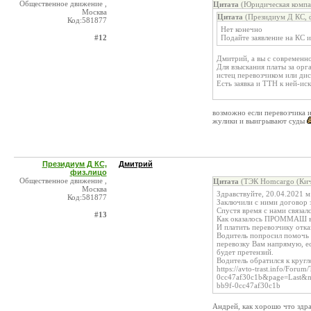
Общественное движение ,
Цитата
(Юридическая компа
Москва
Цитата
(Президиум Д КС, ф
Код:581877
Нет конечно
#12
Подайте заявление на КС и
Дмитрий, а вы с современн
Для взыскания платы за орг
истец перевозчиком или дис
Есть заявка и ТТН к ней-ис
возможно если перевозчика и
жулики и выигрывают суды
Президиум Д КС,
Дмитрий
физ.лицо
Общественное движение ,
Цитата
(ТЭК Homсargo (Кич
Москва
Здравствуйте, 20.04.2021
Код:581877
Заключили с ними договор з
Спустя время с нами связал
#13
Как оказалось ПРОММАШ выс
И платить перевозчику отка
Водитель попросил помочь е
перевозку Вам напрямую, 
будет претензий.
Водитель обратился к кругл
https://avto-trast.info/Fo
0cc47af30c1b&page=Last&m
bb9f-0cc47af30c1b
Андрей, как хорошо что здр