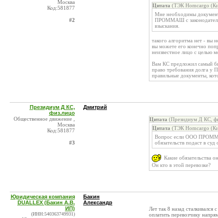
Москва
Цитата
(ТЭК Homсargo (Ки
Код:581877
Мне необходимы документ
#2
ПРОММАШ с законодательн
взыскания.
такого алгоритма нет - вы 
вы можете его конечно поп
неизвестное лицо с целью 
Вам КС предложил самый бы
право требования долга у П
правильные документы, ко
Президиум Д КС,
Дмитрий
физ.лицо
Общественное движение ,
Цитата
(Президиум Д КС, фи
Москва
Цитата
(ТЭК Homсargo (Ки
Код:581877
Вопрос если ООО ПРОММАШ
#3
обязательств подаст в суд 
Какие обязательства о
Он кто в этой перевозке?
Юридическая компания
Бакин
DUALLEX (Бакин А.В.
Александр
ИП)
Лет так 8 назад сталкивался
(ИНН:540363749931)
оплатить перевозчику напряму