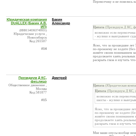
Перевозчику и не повелись н
Юридическая компания
Бакин
DUALLEX (Бакин А.В.
Александр
ИП)
Цитата
(Президиум Д КС, фи
(ИНН:540363749931)
возможно если перевозчика 
Юридические услуги ,
- жулики и выигрывают суд
Новосибирск
Код:265507
Ясно, что за прошедшие лет 
#14
по-прежнему не ходите (без 
живёте своим пониманием зак
продолжаете хаять реальных
раскрыть глаза и изучить чт
Президиум Д КС,
Дмитрий
физ.лицо
Общественное движение ,
Цитата
(Юридическая компа
Москва
Цитата
(Президиум Д КС, ф
Код:581877
возможно если перевозчика
#15
шахты - жулики и выигры
Ясно, что за прошедшие лет
по-прежнему не ходите (без
живёте своим пониманием за
продолжаете хаять реальны
раскрыть глаза и изучить ч
Мне ваши опусы вообще неин