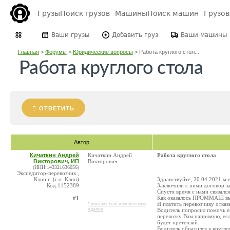
Грузы
Поиск грузов
Машины
Поиск машин
Грузо
Ваши грузы
Добавить груз
Ваши машины
Главная
>
Форумы
>
Юридические вопросы
>
Работа круглого стол...
Работа круглого стола
ОТВЕТИТЬ
Автор
Кичаткин Андрей
Кичаткин Андрей
Работа круглого стола
Викторович, ИП
Викторович
(ИНН:143321636056)
Экспедитор-перевозчик ,
Клин г. (г.о. Клин)
Здравствуйте, 20.04.2021 
Код:1152389
Заключили с ними договор за
Спустя время с нами связалс
Как оказалось ПРОММАШ выст
#1
И платить перевозчику отказ
* контакт был изменен или
удален
Водитель попросил помочь ем
перевозку Вам напрямую, ес
будет претензий.
Водитель обратился к кругло