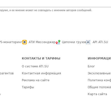
оруме, и ее мнение может не совпадать с мнением авторов сообщений.
PS-мониторинг
АТИ Мессенджер
Цепочки грузов
API ATI.SU
КОНТАКТЫ И ТАРИФЫ
ИНФОРМАЦИ
О системе ATI.SU
Блог
рагентов
Контактная информация
Эксклюзивные
Реклама на сайте
Политика кон
Тарифы
Общие полож
а
Карта сайта