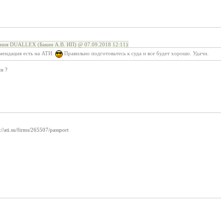
ния DUALLEX (Бакин А.В. ИП) @ 07.09.2018 12:11)
мендация есть на АТИ.
Правильно подготовьтесь к суда и все будет хорошо. Удачи.
и ?
://ati.su/firms/265507/passport