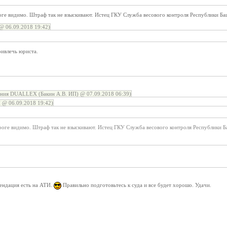
оге видимо. Штраф так не взыскивают. Истец ГКУ Служба весового контроля Республики Ба
@ 06.09.2018 19:42)
ривлечь юриста.
ния DUALLEX (Бакин А.В. ИП) @ 07.09.2018 06:39)
 @ 06.09.2018 19:42)
роге видимо. Штраф так не взыскивают. Истец ГКУ Служба весового контроля Республики 
ендация есть на АТИ.
Правильно подготовьтесь к суда и все будет хорошо. Удачи.