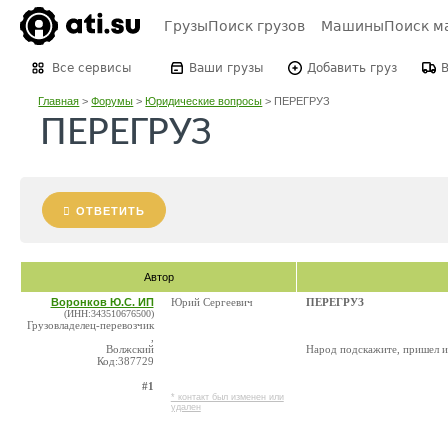
Грузы
Поиск грузов
Машины
Поиск м
Все сервисы
Ваши грузы
Добавить груз
Главная
>
Форумы
>
Юридические вопросы
>
ПЕРЕГРУЗ
ПЕРЕГРУЗ
ОТВЕТИТЬ
Автор
Воронков Ю.С. ИП
Юрий Сергеевич
ПЕРЕГРУЗ
(ИНН:343510676500)
Грузовладелец-перевозчик
,
Волжский
Народ подскажите, пришел ис
Код:387729
#1
* контакт был изменен или
удален