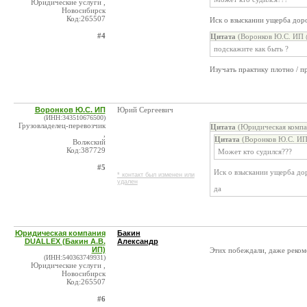
Юридические услуги ,
Новосибирск
Код:265507
Иск о взыскании ущерба дор
#4
Цитата
(Воронков Ю.С. ИП 
подскажите как быть ?
Изучать практику плотно / п
Воронков Ю.С. ИП
Юрий Сергеевич
(ИНН:343510676500)
Грузовладелец-перевозчик
Цитата
(Юридическая компа
,
Цитата
(Воронков Ю.С. ИП
Волжский
Код:387729
Может кто судился???
#5
Иск о взыскании ущерба до
* контакт был изменен или
удален
да
Юридическая компания
Бакин
DUALLEX (Бакин А.В.
Александр
ИП)
Этих побеждали, даже реком
(ИНН:540363749931)
Юридические услуги ,
Новосибирск
Код:265507
#6