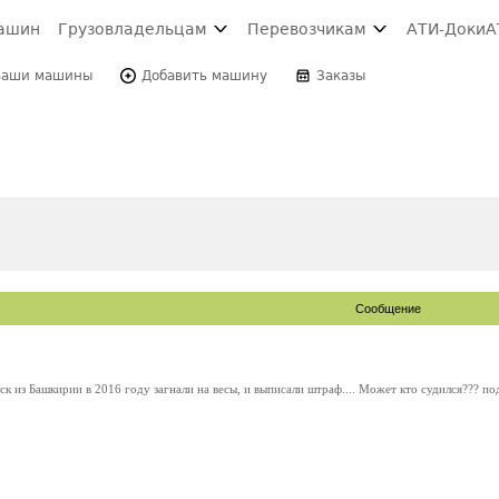
ашин
Грузовладельцам
Перевозчикам
АТИ-Доки
А
Ваши машины
Добавить машину
Заказы
Сообщение
к из Башкирии в 2016 году загнали на весы, и выписали штраф.... Может кто судился??? по