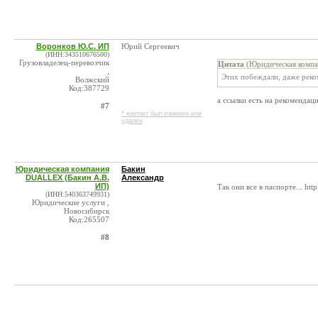
Воронков Ю.С. ИП
Юрий Сергеевич
(ИНН:343510676500)
Грузовладелец-перевозчик
Цитата
(Юридическая компа
,
Этих побеждали, даже реко
Волжский
Код:387729
а ссылки есть на рекомендаци
#7
* контакт был изменен или
удален
Юридическая компания
Бакин
DUALLEX (Бакин А.В.
Александр
ИП)
Так они все в паспорте... http
(ИНН:540363749931)
Юридические услуги ,
Новосибирск
Код:265507
#8