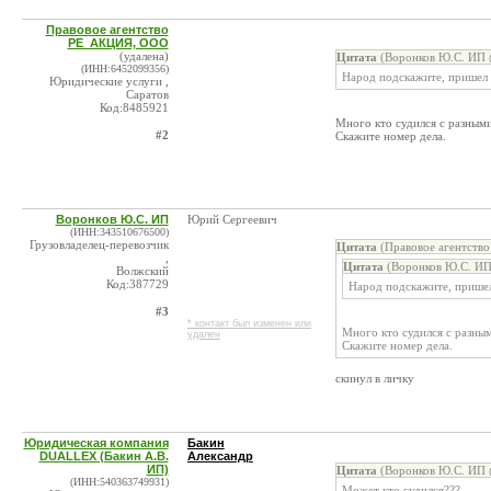
Правовое агентство
РЕ_АКЦИЯ, ООО
(удалена)
Цитата
(Воронков Ю.С. ИП 
(ИНН:6452099356)
Народ подскажите, пришел и
Юридические услуги ,
Саратов
Код:8485921
Много кто судился с разными
#2
Скажите номер дела.
Воронков Ю.С. ИП
Юрий Сергеевич
(ИНН:343510676500)
Грузовладелец-перевозчик
Цитата
(Правовое агентств
,
Цитата
(Воронков Ю.С. ИП
Волжский
Код:387729
Народ подскажите, пришел 
#3
* контакт был изменен или
Много кто судился с разным
удален
Скажите номер дела.
скинул в личку
Юридическая компания
Бакин
DUALLEX (Бакин А.В.
Александр
ИП)
Цитата
(Воронков Ю.С. ИП 
(ИНН:540363749931)
Может кто судился???