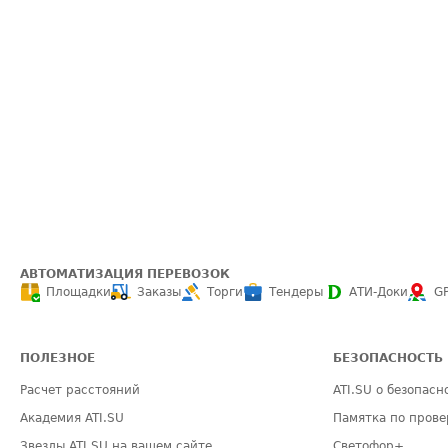
АВТОМАТИЗАЦИЯ ПЕРЕВОЗОК
Площадки
Заказы
Торги
Тендеры
АТИ-Доки
G
ПОЛЕЗНОЕ
БЕЗОПАСНОСТЬ
Расчет расстояний
ATI.SU о безопасн
Академия ATI.SU
Памятка по прове
Звезды ATI.SU на вашем сайте
Светофор+