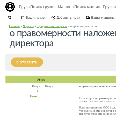
Грузы
Поиск грузов
Машины
Поиск машин
Грузо
Ваши грузы
Добавить груз
Ваши машины
Главная
>
Форумы
>
Юридические вопросы
>
о правомерности на...
о правомерности наложе
директора
ОТВЕТИТЬ
Автор
Игорь
Игорь
о правомерности наложени
#1
Наверх
Есть вопрос о правомерност
закона. Все дело не в деньга
Было предприятие ООО был д
уволились кроме директора д
нерентабельности один отсу