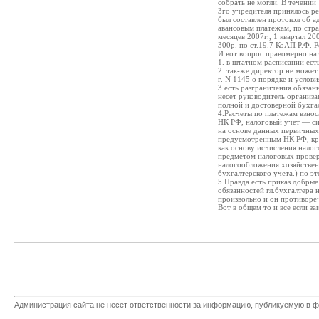
собрать не могли. В течении
3го учредителя принялось р
был составлен протокол об 
авансовым платежам, по стра
месяцев 2007г., 1 квартал 2
300р. по ст.19.7 КоАП Р.Ф. 
И вот вопрос правомерно на
1. в штатном расписании ест
2. так-же директор не может
г. N 1145 о порядке и услов
3.есть разграничения обязан
несет руководитель организа
полной и достоверной бухгал
4.Расчеты по платежам взнос
НК РФ, налоговый учет — си
на основе данных первичных
предусмотренным НК РФ, кро
как основу исчисления налог
предметом налоговых провер
налогообложения хозяйствен
бухгалтерского учета.) по э
5.Правда есть приказ добрые
обязанностей гл.бухгалтера 
произвольно и он противор
Вот в общем то и все если з
Администрация сайта не несет ответственности за информацию, публикуемую в ф