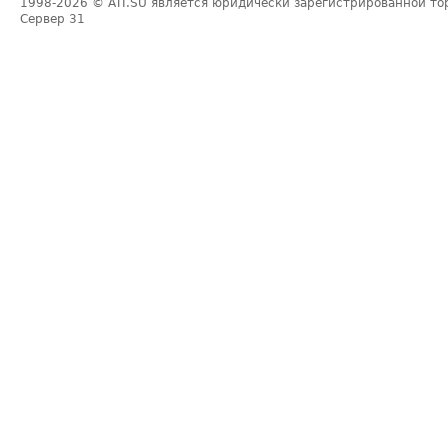
1998-2026
© ATI.SU является юридически зарегистрированной то
Сервер
31