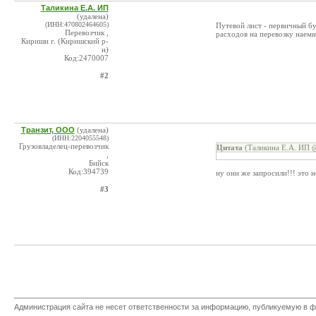
Таликина Е.А. ИП
(удалена)
(ИНН:470802464605)
Путевой лист - первичный бу
Перевозчик ,
расходов на перевозку наем
Кириши г. (Киришский р-
н)
Код:2470007
#2
Транзит, ООО
(удалена)
(ИНН:2204055548)
Грузовладелец-перевозчик
Цитата
(Таликина Е.А. ИП @
,
Бийск
Код:394739
ну они же запросили!!! это 
#3
Администрация сайта не несет ответственности за информацию, публикуемую в ф