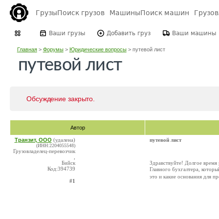
Грузы
Поиск грузов
Машины
Поиск машин
Грузо
Ваши грузы
Добавить груз
Ваши машины
Главная
>
Форумы
>
Юридические вопросы
>
путевой лист
путевой лист
Обсуждение закрыто.
Автор
Транзит, ООО
(удалена)
путевой лист
(ИНН:2204055548)
Грузовладелец-перевозчик
,
Бийск
Здравствуйте! Долгое время 
Код:394739
Главного бухгалтера, которы
это и какие основания для пр
#1