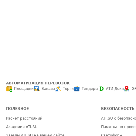
АВТОМАТИЗАЦИЯ ПЕРЕВОЗОК
Площадки
Заказы
Торги
Тендеры
АТИ-Доки
G
ПОЛЕЗНОЕ
БЕЗОПАСНОСТЬ
Расчет расстояний
ATI.SU о безопасн
Академия ATI.SU
Памятка по прове
Звезды ATI.SU на вашем сайте
Светофор+