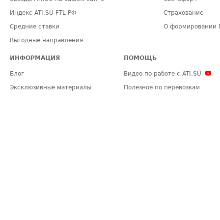
Индекс ATI.SU FTL РФ
Страхование
Средние ставки
О формировании 
Выгодные направления
ИНФОРМАЦИЯ
ПОМОЩЬ
Блог
Видео по работе с ATI.SU
Эксклюзивные материалы
Полезное по перевозкам
Политика конфиденциальности
Часто задаваемые вопросы (FA
Общие положения
Техническая информация
Карта сайта
ЗАДАТЬ ВОПРОС