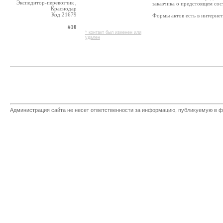
Экспедитор-перевозчик ,
заказчика о предстоящем сос
Краснодар
Код:21679
Формы актов есть в интернет
#10
* контакт был изменен или
удален
Администрация сайта не несет ответственности за информацию, публикуемую в ф