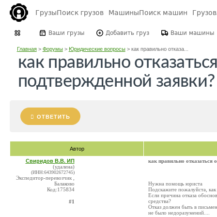
Грузы
Поиск грузов
Машины
Поиск машин
Грузо
Ваши грузы
Добавить груз
Ваши машины
Главная
>
Форумы
>
Юридические вопросы
>
как правильно отказа...
как правильно отказаться
подтвержденной заявки?
ОТВЕТИТЬ
Автор
Свиридов В.В. ИП
как правильно отказаться 
(удалена)
(ИНН:643902672745)
Экспедитор-перевозчик ,
Балаково
Нужна помощь юриста
Код:175834
Подскажите пожалуйста, как 
Если причина отказа обоснов
средства?
#1
Отказ должен быть в письме
не было недоразумений....