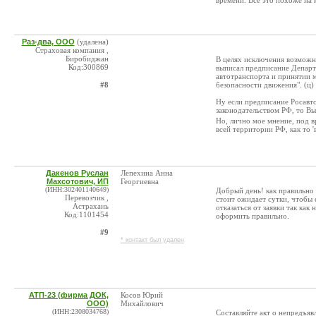
времени. Все это похоже на 
Раз-два, ООО
(удалена)
Страховая компания ,
Биробиджан
В целях исключения возможн
Код:300869
выписал предписание Департ
автотранспорта и принятии 
#8
безопасности движения". (ц) 
Ну если предписание Росавт
законодательством РФ, то В
Но, лично мое мнение, под 
всей территории РФ, как то 
Дакенов Руслан
Лепехина Анна
Махсотович, ИП
Георгиевна
(ИНН:302401140649)
Добрый день! как правильно 
Перевозчик ,
стоит ожидает сутки, чтобы 
Астрахань
отказаться от заявки так как
Код:1101454
оформить правильно.
#9
* контакт был удален
АТП-23 (фирма ДОК,
Косов Юрий
ООО)
Михайлович
(ИНН:2308034768)
Составляйте акт о непредъяв