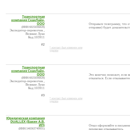
Транспортная
компания СканЛайн,
ООО
Отправьте телеграмму, что о
(ИНН:6025036828)
отправке) будет доказательс
Экспедитор-перевозчик ,
Великие Луки
Код:103911
#2
* контакт был изменен или
удален
Транспортная
компания СканЛайн,
ООО
Это конечно поможет, если в
(ИНН:6025036828)
отказаться. Если отказываете
Экспедитор-перевозчик ,
Великие Луки
Код:103911
#3
* контакт был изменен или
удален
Юридическая компания
DUALLEX (Бакин А.В.
ИП)
Отказ оформляйте в письмен
(ИНН:540363749931)
перевозки отказываетесь.