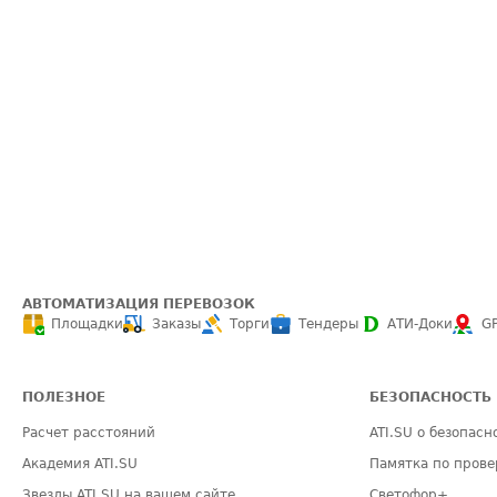
АВТОМАТИЗАЦИЯ ПЕРЕВОЗОК
Площадки
Заказы
Торги
Тендеры
АТИ-Доки
G
ПОЛЕЗНОЕ
БЕЗОПАСНОСТЬ
Расчет расстояний
ATI.SU о безопасн
Академия ATI.SU
Памятка по прове
Звезды ATI.SU на вашем сайте
Светофор+