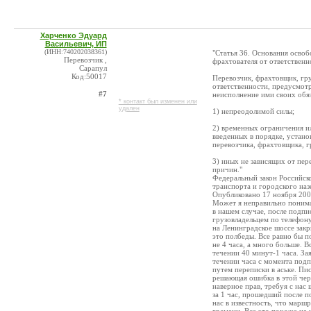
Харченко Эдуард
Васильевич, ИП
(ИНН:740202038361)
"Статья 36. Основания освоб
Перевозчик ,
фрахтователя от ответственн
Сарапул
Код:50017
Перевозчик, фрахтовщик, гр
ответственности, предусмотр
#7
неисполнение ими своих обяз
* контакт был изменен или
удален
1) непреодолимой силы;
2) временных ограничения и
введенных в порядке, устано
перевозчика, фрахтовщика, г
3) иных не зависящих от пер
причин."
Федеральный закон Российск
транспорта и городского наз
Опубликовано 17 ноября 2007
Может я неправильно понимаю
в нашем случае, после подпи
грузовладельцем по телефону,
на Ленинградское шоссе закр
это полбеды. Все равно бы по
не 4 часа, а много больше. 
течении 40 минут-1 часа. Зая
течении часа с момента подп
путем переписки в аське. Пис
решающая ошибка в этой чер
наверное прав, требуя с нас
за 1 час, прошедший после п
нас в известность, что маршр