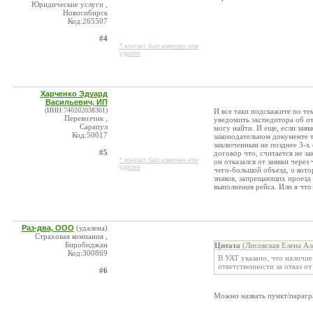
Юридические услуги ,
Новосибирск
Код:265507
#4
* контакт был изменен или
удален
Харченко Эдуард
Васильевич, ИП
(ИНН:740202038361)
И все таки подскажите по те
Перевозчик ,
уведомить экспедитора об отк
Сарапул
могу найти. И еще, если заявк
Код:50017
законодательном документе т
заключенным не позднее 3-х 
#5
договор что, считается не з
* контакт был изменен или
он отказался от заявки через
удален
чего-большой объезд, о кото
знаков, запрещающих проезд 
выполнения рейса. Или я чт
Раз-два, ООО
(удалена)
Страховая компания ,
Биробиджан
Цитата
(Лисовская Елена Ал
Код:300869
В УАТ указано, что наличие
ответственности за отказ о
#6
Можно назвать пункт/парагра