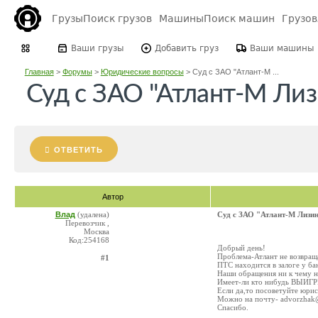
Грузы
Поиск грузов
Машины
Поиск машин
Грузо
Ваши грузы
Добавить груз
Ваши машины
Главная
>
Форумы
>
Юридические вопросы
>
Суд с ЗАО "Атлант-М ...
Суд с ЗАО "Атлант-М Лиз
ОТВЕТИТЬ
Автор
Влад
(удалена)
Суд с ЗАО "Атлант-М Лизи
Перевозчик ,
Москва
Код:254168
Добрый день!
Проблема-Атлант не возвращ
#1
ПТС находится в залоге у ба
Наши обращения ни к чему не
Имеет-ли кто нибудь ВЫИГ
Если да,то посоветуйте юрис
Можно на почту- advorzhak
Спасибо.