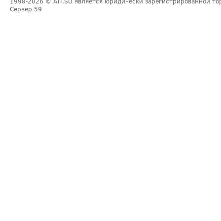
1998-2026
© ATI.SU является юридически зарегистрированной то
Сервер
59