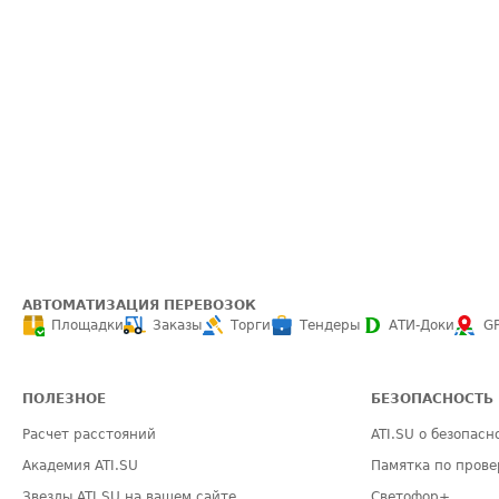
АВТОМАТИЗАЦИЯ ПЕРЕВОЗОК
Площадки
Заказы
Торги
Тендеры
АТИ-Доки
G
ПОЛЕЗНОЕ
БЕЗОПАСНОСТЬ
Расчет расстояний
ATI.SU о безопасн
Академия ATI.SU
Памятка по прове
Звезды ATI.SU на вашем сайте
Светофор+