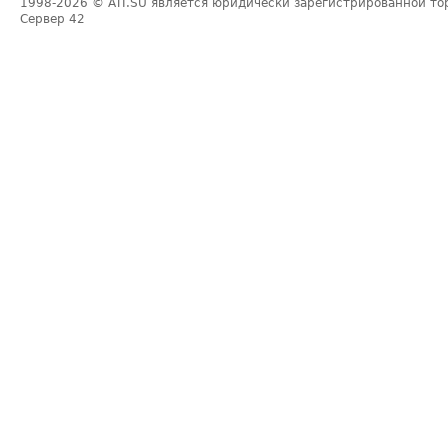
1998-2026
© ATI.SU является юридически зарегистрированной то
Сервер
42