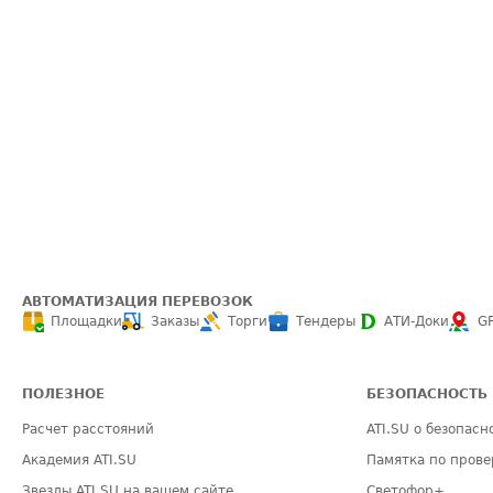
АВТОМАТИЗАЦИЯ ПЕРЕВОЗОК
Площадки
Заказы
Торги
Тендеры
АТИ-Доки
G
ПОЛЕЗНОЕ
БЕЗОПАСНОСТЬ
Расчет расстояний
ATI.SU о безопасн
Академия ATI.SU
Памятка по прове
Звезды ATI.SU на вашем сайте
Светофор+