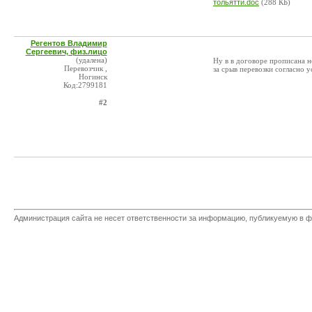
тольятти.doc
(288 КБ)
Регентов Владимир
Сергеевич, физ.лицо
(удалена)
Ну в в договоре прописана н
Перевозчик ,
за срыв перевозки согласно 
Ногинск
Код:2799181
#2
Администрация сайта не несет ответственности за информацию, публикуемую в ф