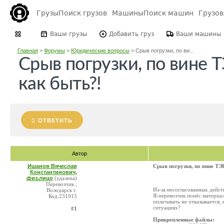
Грузы
Поиск грузов
Машины
Поиск машин
Грузо
Ваши грузы
Добавить груз
Ваши машины
Главная
>
Форумы
>
Юридические вопросы
>
Срыв погрузки, по ви...
Срыв погрузки, по вине 
как быть?!
ОТВЕТИТЬ
Автор
Ишанов Вячеслав
Срыв погрузки, по вине ТЭ
Константинович,
физ.лицо
(удалена)
Перевозчик ,
Из-за несогласованных дейст
Володарск г.
Я-перевозчик понёс материал
Код:231915
оплачивать не отказывается, 
ситуациях?
#1
Прикрепленные файлы: