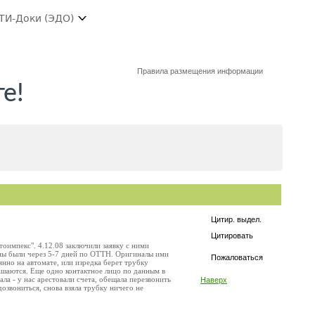
ТИ-Доки (ЭДО)
Правила размещения информации
е!
Цитир. выдел.
Цитировать
оимпекс". 4.12.08 заключили заявку с ними
лжны были через 5-7 дней по ОТТН. Оригиналы ими
Пожаловаться
янно на автомате, или изредка берет трубку
лашаются. Еще одно контактное лицо по данным в
ала - у нас арестовали счета, обещала перезвонить
Наверх
 дозвониться, снова взяла трубку ничего не