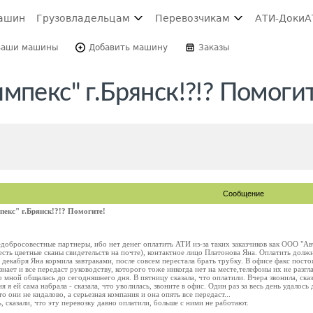
ашин
Грузовладельцам
Перевозчикам
АТИ-Доки
А
Ваши машины
Добавить машину
Заказы
мпекс" г.Брянск!?!? Помогит
Сообщение
екс" г.Брянск!?!? Помогите!
добросовестные партнеры, ибо нет денег оплатить АТИ из-за таких заказчиков как ООО "Авт
 есть цветные сканы свидетельств на почте), контактное лицо Платонова Яна. Оплатить до
 декабря Яна кормила завтраками, после совсем перестала брать трубку. В офисе факс посто
знает и все передаст руководству, которого тоже никогда нет на месте,телефоны их не разг
 мной общалась до сегодняшнего дня. В пятницу сказала, что оплатили. Вчера звонила, сказ
ня я ей сама набрала - сказала, что уволилась, звоните в офис. Один раз за весь день удалось
о они не кидалово, а серьезная компания и она опять все передаст...
ь, сказали, что эту перевозку давно оплатили, больше с ними не работают.