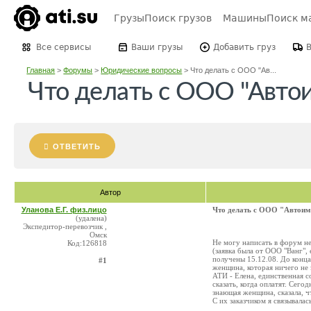
Грузы
Поиск грузов
Машины
Поиск м
Все сервисы
Ваши грузы
Добавить груз
Главная
>
Форумы
>
Юридические вопросы
>
Что делать с ООО "Ав...
Что делать с ООО "Автои
ОТВЕТИТЬ
Автор
Уланова Е.Г. физ.лицо
Что делать с ООО "Автоимп
(удалена)
Экспедитор-перевозчик ,
Омск
Не могу написать в форум не
Код:126818
(заявка была от ООО "Ванг",
получены 15.12.08. До конца
#1
женщина, которая ничего не 
АТИ - Елена, единственная со
сказать, когда оплатят. Сегод
знающая женщина, сказала, чт
С их заказчиком я связывалас