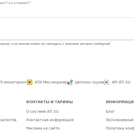
ать!? я в отчаянии!!!
оруме, и ее мнение может не совпадать с мнением авторов сообщений.
PS-мониторинг
АТИ Мессенджер
Цепочки грузов
API ATI.SU
КОНТАКТЫ И ТАРИФЫ
ИНФОРМАЦИ
О системе ATI.SU
Блог
рагентов
Контактная информация
Эксклюзивные
Реклама на сайте
Политика кон