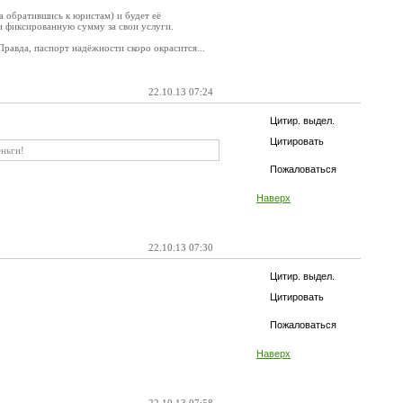
а обратившись к юристам) и будет её
ли фиксированную сумму за свои услуги.
Правда, паспорт надёжности скоро окрасится...
22.10.13 07:24
Цитир. выдел.
Цитировать
еньги!
Пожаловаться
Наверх
22.10.13 07:30
Цитир. выдел.
Цитировать
Пожаловаться
Наверх