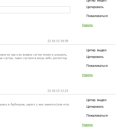
Цитир. выдел.
Цитировать
Пожаловаться
Наверх
22.10.13 10:39
Цитир. выдел.
ом ну как я во всяком случае понял и доказать,
Цитировать
е случаи, такое случается когда либо диспетчер
Пожаловаться
Наверх
22.10.13 12:25
Цитир. выдел.
щалась в Арбитраж, юрист у них имеется (или есть
Цитировать
Пожаловаться
Наверх