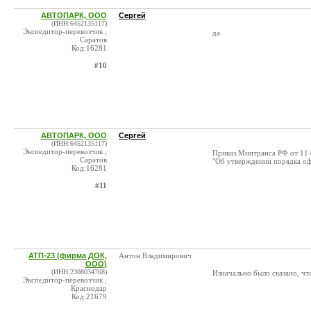
АВТОПАРК, ООО
Сергей
(ИНН:6452135117)
Экспедитор-перевозчик ,
да
Саратов
Код:16281
#10
АВТОПАРК, ООО
Сергей
(ИНН:6452135117)
Экспедитор-перевозчик ,
Приказ Минтранса РФ от 11 
Саратов
"Об утверждении порядка оф
Код:16281
#11
АТП-23 (фирма ДОК,
Антон Владимирович
ООО)
(ИНН:2308034768)
Изначально было сказано, чт
Экспедитор-перевозчик ,
Краснодар
Код:21679