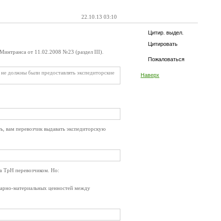
22.10.13 03:10
Цитир. выдел.
Цитировать
Минтранса от 11.02.2008 №23 (раздел III).
Пожаловаться
о не должны были предоставлять экспедиторские
Наверх
ть, вам перевозчик выдавать экспедиторскую
а ТрН перевозчиком. Но:
товарно-материальных ценностей между