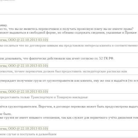
явку.
ал то, что вы не являетесь перевозчиком и получать провозную плату вы не имеете права?
может выдаваться в свободной форме, но обязана содержать сведения, указанные в Приказе 
игма, ООО @ 22.10.2013 03:10)
ы сослаться что по договорам-заявкам мы представляли интересы клиента и соответственн
ли доказывать, что фактически действовали как агент согласно гл. 52 ГК РФ.
игма, ООО @ 22.10.2013 03:10)
ревозчик, точнее перевозчик должен был предоставить экспедиторские расписки нам
тверждает получение груза от грузоотправителя или клиента, ему же она и выдаётся (то ес
игма, ООО @ 22.10.2013 03:10)
предоставить только Транспортную и Товарную накладные
аётся грузоотправителем. Впрочем, в договоре перевозки может быть предусмотрена выдач
не было.
зке грузов не имеет никакого отношения, так как служит для первичного учёта движения 
игма, ООО @ 22.10.2013 03:10)
ном случае и поступать в дальнейшем