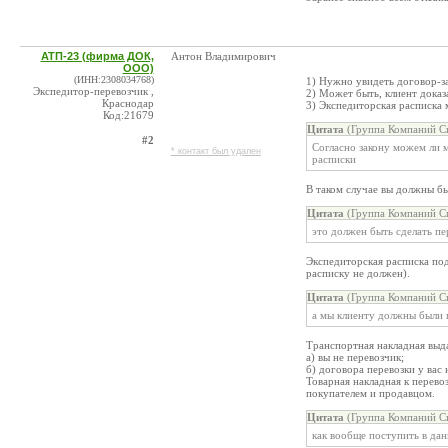
АТП-23 (фирма ДОК,
Антон Владимирович
ООО)
(ИНН:2308034768)
1) Нужно увидеть договор-за
Экспедитор-перевозчик ,
2) Может быть, клиент доказ
Краснодар
3) Экспедиторская расписка 
Код:21679
Цитата
(Группа Компаний С
#2
Согласно закону можем ли м
* контакт был удален
расписки
В таком случае вы должны бы
Цитата
(Группа Компаний С
это должен быть сделать пе
Экспедиторская расписка под
расписку не должен).
Цитата
(Группа Компаний С
а мы клиенту должны были 
Транспортная накладная выд
а) вы не перевозчик;
б) договора перевозки у вас 
Товарная накладная к перево
покупателем и продавцом.
Цитата
(Группа Компаний С
как вообще поступить в дан