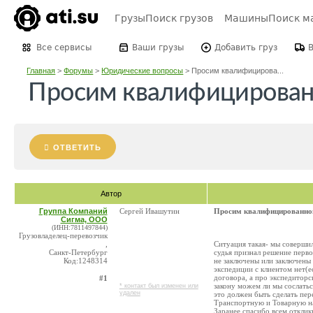
Грузы
Поиск грузов
Машины
Поиск м
Все сервисы
Ваши грузы
Добавить груз
Главная
>
Форумы
>
Юридические вопросы
>
Просим квалифицирова...
Просим квалифицирован
ОТВЕТИТЬ
Автор
Группа Компаний
Сергей Ивашутин
Просим квалифицированно
Сигма, ООО
(ИНН:7811497844)
Грузовладелец-перевозчик
,
Ситуация такая- мы совершил
Санкт-Петербург
судья признал решение перво
Код:1248314
не заключены или заключены
экспедиции с клиентом нет(е
договора, а про экспедитор
#1
закону можем ли мы сослатьс
* контакт был изменен или
удален
это должен быть сделать пер
Транспортную и Товарную нак
Заранее спасибо всем откли