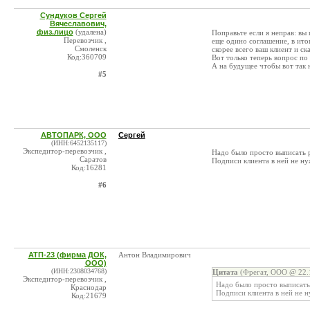
Сундуков Сергей
Вячеславович,
физ.лицо
(удалена)
Поправьте если я неправ: вы
Перевозчик ,
еще одино соглашение, в ито
Смоленск
скорее всего ваш клиент и ск
Код:360709
Вот только теперь вопрос по
А на будущее чтобы вот так 
#5
АВТОПАРК, ООО
Сергей
(ИНН:6452135117)
Экспедитор-перевозчик ,
Надо было просто выписать 
Саратов
Подписи клиента в ней не ну
Код:16281
#6
АТП-23 (фирма ДОК,
Антон Владимирович
ООО)
(ИНН:2308034768)
Цитата
(Фрегат, ООО @ 22.1
Экспедитор-перевозчик ,
Надо было просто выписать
Краснодар
Подписи клиента в ней не 
Код:21679