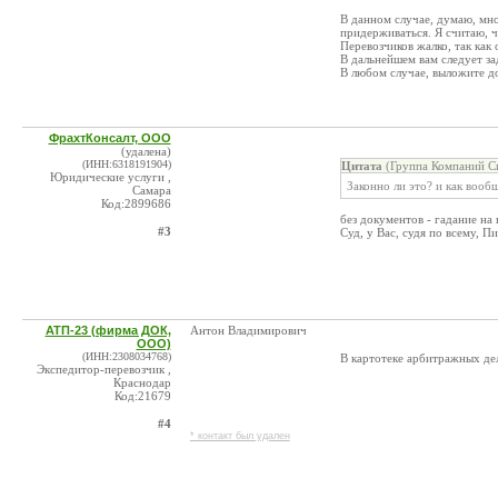
В данном случае, думаю, мно
придерживаться. Я считаю, ч
Перевозчиков жалко, так как 
В дальнейшем вам следует за
В любом случае, выложите до
ФрахтКонсалт, ООО
(удалена)
(ИНН:6318191904)
Цитата
(Группа Компаний С
Юридические услуги ,
Законно ли это? и как вооб
Самара
Код:2899686
без документов - гадание на
#3
Суд, у Вас, судя по всему, П
АТП-23 (фирма ДОК,
Антон Владимирович
ООО)
(ИНН:2308034768)
В картотеке арбитражных дел
Экспедитор-перевозчик ,
Краснодар
Код:21679
#4
* контакт был удален