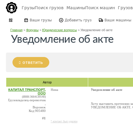
Грузы
Поиск грузов
Машины
Поиск машин
Грузо
Ваши грузы
Добавить груз
Ваши машины
Главная
>
Форумы
>
Юридические вопросы
>
Уведомление об акте
Уведомление об акте
ОТВЕТИТЬ
Автор
КАПИТАЛ ТРАНСПОРТ,
Нина
Уведомление об акте
ООО
(ИНН:3664139140)
Грузовладелец-перевозчик
,
Хочу выставить претензию за
Воронеж
УВЕДОМЛЕНИЕ ОБ АКТЕ. Объ
Код:905480
#1
* контакт был удален