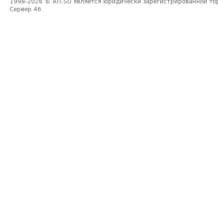
1998-2026
© ATI.SU является юридически зарегистрированной то
Сервер
46