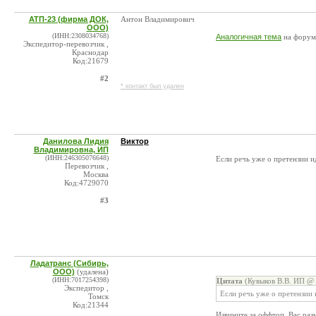
АТП-23 (фирма ДОК,
Антон Владимирович
ООО)
(ИНН:2308034768)
Аналогичная тема
на форум
Экспедитор-перевозчик ,
Краснодар
Код:21679
#2
* контакт был удален
Данилова Лидия
Виктор
Владимировна, ИП
(ИНН:246305076648)
Если речь уже о претензии и
Перевозчик ,
Москва
Код:4729070
#3
Ладатранс (Сибирь,
ООО)
(удалена)
(ИНН:7017254398)
Цитата
(Кувыков В.В. ИП @ 
Экспедитор ,
Если речь уже о претензии
Томск
Код:21344
Извините за оффтоп, Вас раз