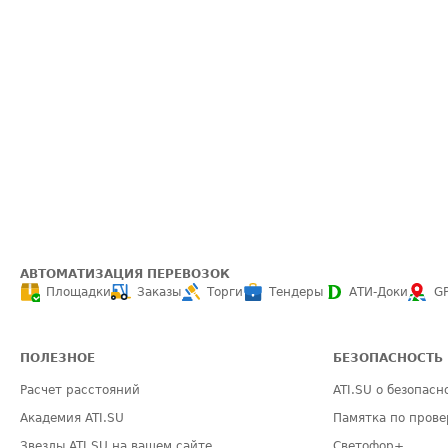
АВТОМАТИЗАЦИЯ ПЕРЕВОЗОК
Площадки
Заказы
Торги
Тендеры
АТИ-Доки
G
ПОЛЕЗНОЕ
БЕЗОПАСНОСТЬ
Расчет расстояний
ATI.SU о безопасн
Академия ATI.SU
Памятка по прове
Звезды ATI.SU на вашем сайте
Светофор+