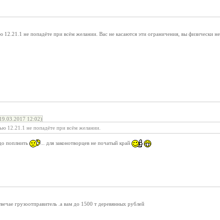
ью 12.21.1 не попадёте при всём желании. Вас не касаются эти ограничения, вы физически
9.03.2017 12:02)
тью 12.21.1 не попадёте при всём желании.
адо поплнить
... для законотворцев не початый край
твечае грузоотправитель .а вам до 1500 т деревянных рублей