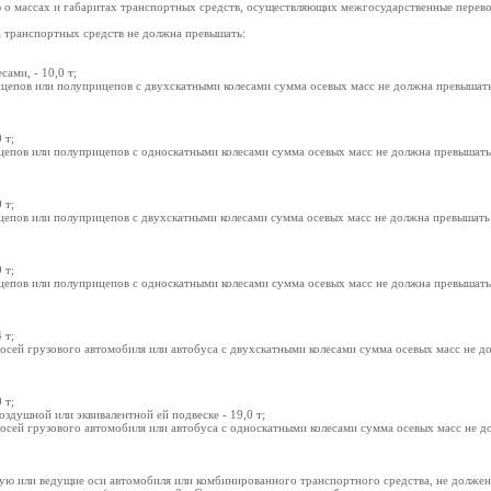
 о массах и габаритах транспортных средств, осуществляющих межгосударственные перево
а транспортных средств не должна превышать:
ами, - 10,0 т;
рицепов или полуприцепов с двухскатными колесами сумма осевых масс не должна превышат
 т;
ицепов или полуприцепов с односкатными колесами сумма осевых масс не должна превышат
 т;
ицепов или полуприцепов с двухскатными колесами сумма осевых масс не должна превышать
 т;
ицепов или полуприцепов с односкатными колесами сумма осевых масс не должна превышать
 т;
 осей грузового автомобиля или автобуса с двухскатными колесами сумма осевых масс не 
 т;
оздушной или эквивалентной ей подвеске - 19,0 т;
 осей грузового автомобиля или автобуса с односкатными колесами сумма осевых масс не 
ую или ведущие оси автомобиля или комбинированного транспортного средства, не должен