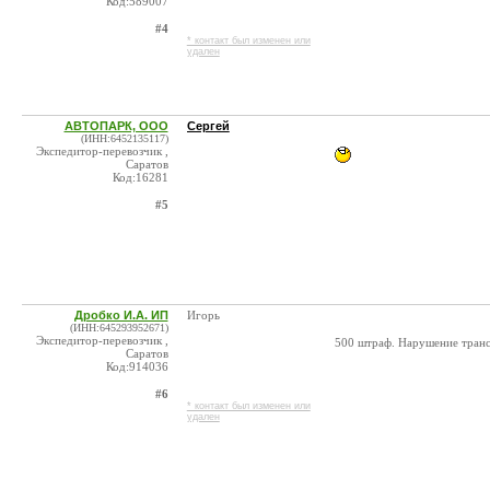
Код:589007
#4
* контакт был изменен или
удален
АВТОПАРК, ООО
Сергей
(ИНН:6452135117)
Экспедитор-перевозчик ,
Саратов
Код:16281
#5
Дробко И.А. ИП
Игорь
(ИНН:645293952671)
Экспедитор-перевозчик ,
500 штраф. Нарушение транс
Саратов
Код:914036
#6
* контакт был изменен или
удален