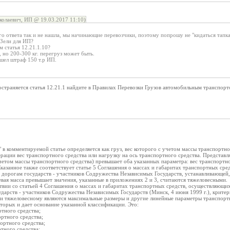
олаевич, ИП @ 19.03.2017 11:10)
го ответа так и не нашла, мы начинающие перевозчики, поэтому попрошу не "кидаться тапк
АЗели для ИП?
м статья 12.21.1.10?
 но 200-300 кг. перегруз может быть.
ишел штраф 150 т.р ИП.
остраняется статья 12.21.1 найдите в Правилах Перевозки Грузов автомобильным транспор
 в комментируемой статье определяется как груз, вес которого с учетом массы транспортн
рации вес транспортного средства или нагрузку на ось транспортного средства. Представ
учетом массы транспортного средства) превышает оба указанных параметра: вес транспортног
Сказанное также соответствует статье 5 Соглашения о массах и габаритах транспортных с
 дорогам государств - участников Содружества Независимых Государств, устанавливающей,
евая масса превышает значения, указанные в приложениях 2 и 3, считаются тяжеловесными.
ствии со статьей 4 Соглашения о массах и габаритах транспортных средств, осуществляющ
арств - участников Содружества Независимых Государств (Минск, 4 июня 1999 г.), критер
 и тяжеловесному являются максимальные размеры и другие линейные параметры транспортн
торых и дает основание указанной классификации. Это:
ртного средства;
ртного средства;
ортного средства;
тного средства;