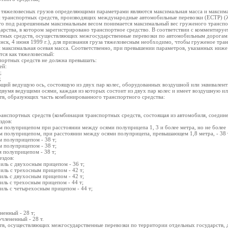
 тяжеловесных грузов определяющими параметрами являются максимальная масса и максимал
транспортных средств, производящих международные автомобильные перевозки (ЕСТР) (Жене
что под разрешенным максимальным весом понимается максимальный вес груженого трансп
рства, в котором зарегистрировано транспортное средство. В соответствии с комментируем
ртных средств, осуществляющих межгосударственные перевозки по автомобильным дорогам 
нск, 4 июня 1999 г.), для признания груза тяжеловесным необходимо, чтобы груженое тра
и максимальная осевая масса. Соответственно, при превышении параметров, указанных ниже
ется как тяжеловесный:
спортных средств не должна превышать:
ей:
;
;
ий ведущую ось, состоящую из двух пар колес, оборудованных воздушной или эквивалентно
вумя ведущими осями, каждая из которых состоит из двух пар колес и имеет воздушную или
ств, образующих часть комбинированного транспортного средства:
ранспортных средств (комбинация транспортных средств, состоящая из автомобиля, соедин
здов:
 полуприцепом при расстоянии между осями полуприцепа 1, 3 и более метра, но не более 1
м полуприцепом, при расстоянии между осями полуприцепа, превышающем 1,8 метра, - 38 
м полуприцепом - 38 т;
м полуприцепом - 38 т;
 полуприцепом - 38 т;
ездов:
иль с двухосным прицепом - 36 т;
иль с трехосным прицепом - 42 т;
иль с двухосным прицепом - 42 т;
иль с трехосным прицепом - 44 т;
иль с четырехосным прицепом - 44 т;
ненный - 28 т;
члененный - 28 т.
тв, осуществляющих межгосударственные перевозки по территории отдельных государств, 