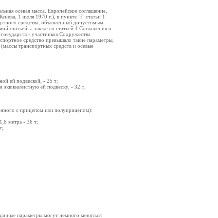
ьная осевая масса. Европейское соглашение,
ва, 1 июля 1970 г.), в пункте "f" статьи 1
ортного средства, объявленный допустимым
ой статьей, а также со статьей 4 Соглашения о
государств - участников Содружества
нспортное средство превышало такие параметры,
 (массы транспортных средств и осевые
й ей подвеской, - 25 т;
 эквивалентную ей подвеску, - 32 т;
енного с прицепом или полуприцепом):
,8 метра - 36 т;
т;
данные параметры могут немного меняться