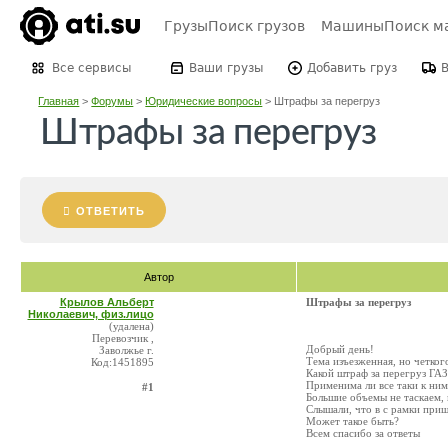
Грузы
Поиск грузов
Машины
Поиск м
Все сервисы
Ваши грузы
Добавить груз
Главная
>
Форумы
>
Юридические вопросы
>
Штрафы за перегруз
Штрафы за перегруз
ОТВЕТИТЬ
Автор
Крылов Альберт
Штрафы за перегруз
Николаевич, физ.лицо
(удалена)
Перевозчик ,
Добрый день!
Заволжье г.
Тема изъезженная, но четког
Код:1451895
Какой штраф за перегруз ГА
Применима ли все таки к ним
#1
Большие объемы не таскаем, 
Слышали, что в с рамки приш
Может такое быть?
Всем спасибо за ответы