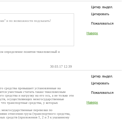
Цитир. выдел.
Цитировать
ами" и по возможности подсказать!
Пожаловаться
Наверх
том определение понятия тяжеловесный и
30.03.17 12:39
Цитир. выдел.
Цитировать
ого средства превышает установленные на
ляется уместным считать также тяжеловесным
Пожаловаться
о средства и нагрузку на его ось, а не только эти
редств, осуществляющих межгосударственные
Наверх
 что транспортные средства, у которых
их межгосударственные перевозки по
иями отнесения груза (транспортного средства,
ых средств (приложения 1, 2 и 3 к указанному