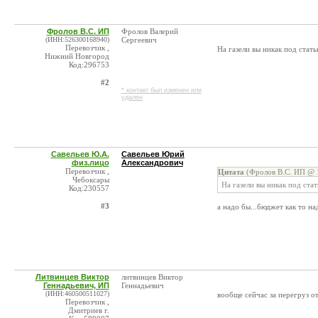
Фролов В.С. ИП
Фролов Валерий
(ИНН:526300168940)
Сергеевич
Перевозчик ,
На газели вы никак под стат
Нижний Новгород
Код:296753
#2
* контакт был изменен или
удален
Савельев Ю.А.
Савельев Юрий
физ.лицо
Александрович
Перевозчик ,
Цитата
(Фролов В.С. ИП @ 1
Чебоксары
На газели вы никак под ста
Код:230557
#3
а надо бы...бюджет как то н
Литвинцев Виктор
литвинцев Виктор
Геннадьевич, ИП
Геннадьевич
(ИНН:460500511027)
вообще сейчас за перегруз о
Перевозчик ,
Дмитриев г.