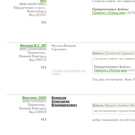
ИП)
Согласно ответу экс-главног
(ИНН:540363749931)
Юридические услуги ,
Прикрепленные файлы:
Новосибирск
Перегруз ГАЗель.jpeg
(1676
Код:265507
#11
Фролов В.С. ИП
Фролов Валерий
(ИНН:526300168940)
Сергеевич
Перевозчик ,
Цитата
(Агентство правовог
Нижний Новгород
Согласно ответу экс-главн
Код:296753
Прикрепленные файлы:
#12
Перегруз ГАЗель.jpeg
(163
* контакт был изменен или
удален
Так дату посмотрите. Коап 10
Версона, ООО
Борисов
(ИНН:5263095097)
Александр
Перевозчик ,
Владимирович
Цитата
(Крылов Альберт Ник
Нижний Новгород
мы начинающие перевозчик
Код:438028
#13
добро пожаловать на ати пе