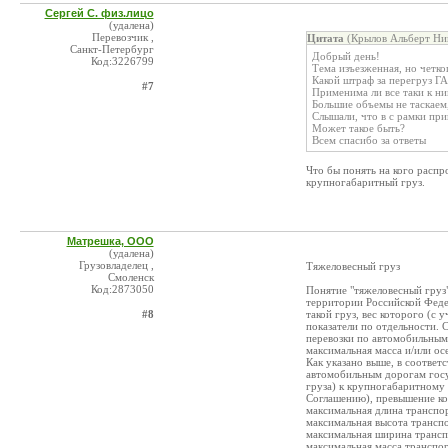
Сергей С. физ.лицо
(удалена)
Перевозчик ,
Цитата
(Крылов Альберт Ник
Санкт-Петербург
Добрый день!
Код:3226799
Тема изъезженная, но четко
Какой штраф за перегруз Г
#7
Применима ли все таки к ни
Большие объемы не таскаем,
Слышали, что в с рамки пр
Может такое быть?
Всем спасибо за ответы
Что бы понять на кого распр
крупногабаритный груз.
Матрешка, ООО
(удалена)
Грузовладелец ,
Тяжеловесный груз
Смоленск
Код:2873050
Понятие "тяжеловесный груз"
территории Российской Феде
#8
такой груз, вес которого (с 
показатели по отдельности. 
перевозки по автомобильным
максимальная масса и/или ос
Как указано выше, в соответ
автомобильным дорогам госуд
груза) к крупногабаритному
Соглашению), превышение ко
максимальная длина транспо
максимальная высота транспо
максимальная ширина трансп
максимальная масса транспор