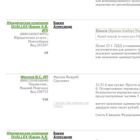
или комбинированного транс
перевозки по автомобильным 
Юридическая компания
Бакин
DUALLEX (Бакин А.В.
Александр
ИП)
Цитата
(Крылов Альберт Ник
(ИНН:540363749931)
Какой штраф за перегруз Г
Юридические услуги ,
Новосибирск
Код:265507
Пункт 23.1. ПДД устанавлива
изготовителем для данного т
#9
подлежит административной о
или наложение администрати
Фролов В.С. ИП
Фролов Валерий
(ИНН:526300168940)
Сергеевич
Перевозчик ,
12.31.6 вам грозит. Просто 
Нижний Новгород
6. Осуществление перевозок
Код:296753
безопасности перевозок пас
предусмотренных частями 1 - 
#10
* контакт был изменен или
влечет наложение администра
удален
двадцати пяти тысяч рублей.
(часть 6 введена Федеральны
Юридическая компания
Бакин
DUALLEX (Бакин А.В.
Александр