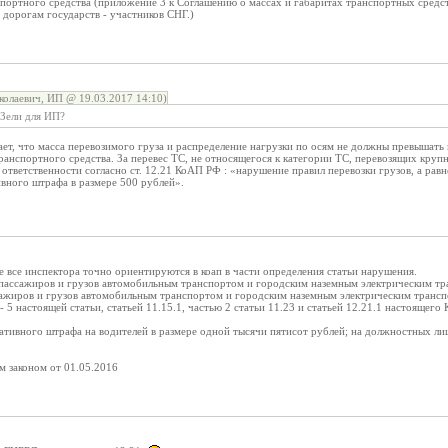
портного средства (приложение 3 к Соглашению о массах и габаритах транспортных сред
дорогам государств - участников СНГ.)
олаевич, ИП @ 19.03.2017 14:10)
АЗели для ИП?
ет, что масса перевозимого груза и распределение нагрузки по осям не должны превышать
ранспортного средства. За перевес ТС, не относящегося к категории ТС, перевозящих круп
тветственности согласно ст. 12.21 КоАП РФ : «нарушение правил перевозки грузов, а рав
вного штрафа в размере 500 рублей».
не все инспектора точно ориентируются в коап в части определения статьи нарушения.
 пассажиров и грузов автомобильным транспортом и городским наземным электрическим т
сажиров и грузов автомобильным транспортом и городским наземным электрическим транспо
5 настоящей статьи, статьей 11.15.1, частью 2 статьи 11.23 и статьей 12.21.1 настоящего К
тивного штрафа на водителей в размере одной тысячи пятисот рублей; на должностных лиц
м законом от 01.05.2016