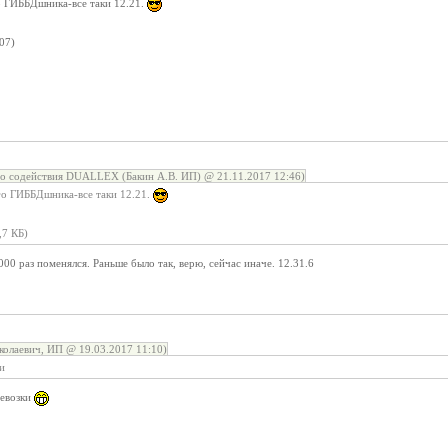
о ГИББДшника-все таки 12.21.
07)
о содействия DUALLEX (Бакин А.В. ИП) @ 21.11.2017 12:46)
ого ГИББДшника-все таки 12.21.
,7 КБ)
00 раз поменялся. Раньше было так, верю, сейчас иначе. 12.31.6
олаевич, ИП @ 19.03.2017 11:10)
и
ревозки