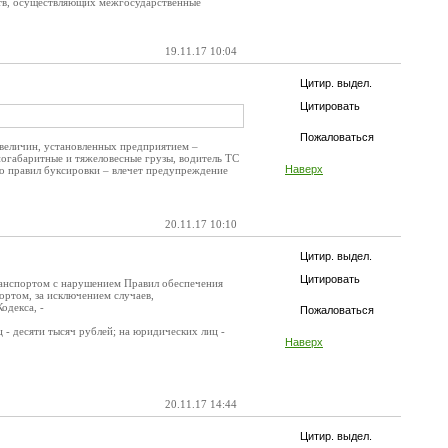
ств, осуществляющих межгосударственные
19.11.17 10:04
Цитир. выдел.
Цитировать
Пожаловаться
 величин, установленных предприятием –
ногабаритные и тяжеловесные грузы, водитель ТС
Наверх
но правил буксировки – влечет предупреждение
20.11.17 10:10
Цитир. выдел.
Цитировать
ранспортом с нарушением Правил обеспечения
ртом, за исключением случаев,
одекса, -
Пожаловаться
 - десяти тысяч рублей; на юридических лиц -
Наверх
20.11.17 14:44
Цитир. выдел.