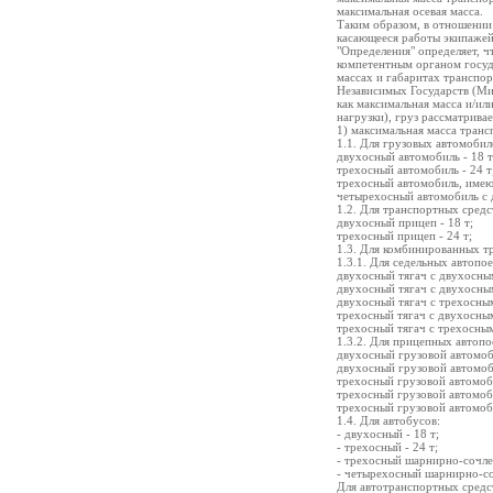
максимальная осевая масса.
Таким образом, в отношении
касающееся работы экипажей 
"Определения" определяет, 
компетентным органом госуда
массах и габаритах транспо
Независимых Государств (Ми
как максимальная масса и/ил
нагрузки), груз рассматрива
1) максимальная масса тран
1.1. Для грузовых автомобил
двухосный автомобиль - 18 т
трехосный автомобиль - 24 т
трехосный автомобиль, имеющ
четырехосный автомобиль с д
1.2. Для транспортных сред
двухосный прицеп - 18 т;
трехосный прицеп - 24 т;
1.3. Для комбинированных т
1.3.1. Для седельных автопое
двухосный тягач с двухосным
двухосный тягач с двухосны
двухосный тягач с трехосны
трехосный тягач с двухосны
трехосный тягач с трехосным
1.3.2. Для прицепных автопо
двухосный грузовой автомоб
двухосный грузовой автомоб
трехосный грузовой автомоб
трехосный грузовой автомоб
трехосный грузовой автомоб
1.4. Для автобусов:
- двухосный - 18 т;
- трехосный - 24 т;
- трехосный шарнирно-сочле
- четырехосный шарнирно-со
Для автотранспортных средс