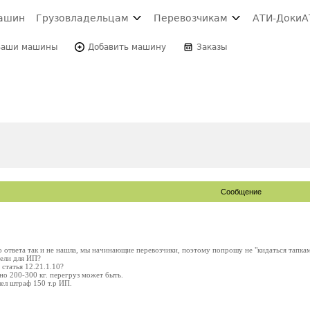
ашин
Грузовладельцам
Перевозчикам
АТИ-Доки
А
Ваши машины
Добавить машину
Заказы
Сообщение
о ответа так и не нашла, мы начинающие перевозчики, поэтому попрошу не "кидаться тапка
Зели для ИП?
 статья 12.21.1.10?
но 200-300 кг. перегруз может быть.
ел штраф 150 т.р ИП.