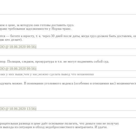
ком о цене, за которую они готовы доставить груз.
право требования задолженности у Норма-транс.
тся — бегите к юристу, т. к. через 30 дней после даты, когда груз должен быть доставлен,
ко кто делает).
ОО @ 18.06.2020 09:56)
пор. Полиция, следком, прокуратура и т.п. не могут подменять собой суд.
ОО @ 18.06.2020 09:56)
озки у них выше,чем у нас,можно сделать вывод что мошенники
одумать можно. В понимании уголовного кодекса (особенно в отношении вас) мошенничеств
ОО @ 18.06.2020 13:56)
ицательная разница в цене даёт основание полагать, что деньги они не получат.
и выхода из ситуации в обход недобросовестного контрагента. И удачи.