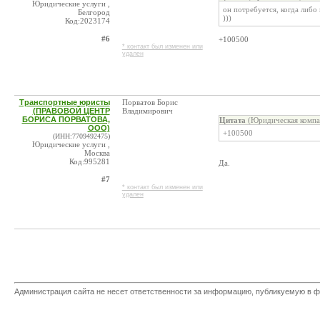
Юридические услуги ,
он потребуется, когда либо
Белгород
)))
Код:2023174
#6
+100500
* контакт был изменен или
удален
Транспортные юристы
Порватов Борис
(ПРАВОВОЙ ЦЕНТР
Владимирович
БОРИСА ПОРВАТОВА,
Цитата
(Юридическая компан
ООО)
+100500
(ИНН:7709492475)
Юридические услуги ,
Москва
Код:995281
Да.
#7
* контакт был изменен или
удален
Администрация сайта не несет ответственности за информацию, публикуемую в ф