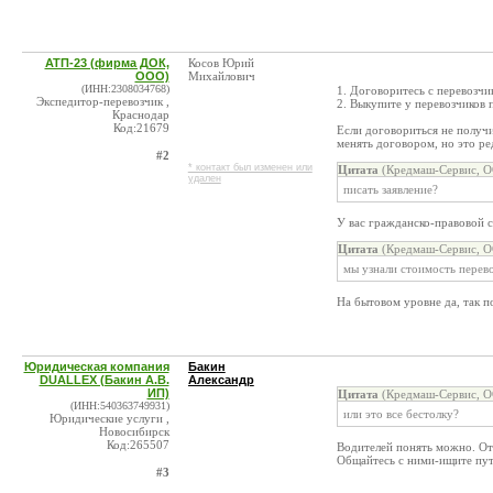
АТП-23 (фирма ДОК,
Косов Юрий
ООО)
Михайлович
(ИНН:2308034768)
1. Договоритесь с перевозчи
Экспедитор-перевозчик ,
2. Выкупите у перевозчиков 
Краснодар
Код:21679
Если договориться не получи
менять договором, но это ред
#2
* контакт был изменен или
Цитата
(Кредмаш-Сервис, О
удален
писать заявление?
У вас гражданско-правовой с
Цитата
(Кредмаш-Сервис, О
мы узнали стоимость перев
На бытовом уровне да, так п
Юридическая компания
Бакин
DUALLEX (Бакин А.В.
Александр
ИП)
Цитата
(Кредмаш-Сервис, О
(ИНН:540363749931)
или это все бестолку?
Юридические услуги ,
Новосибирск
Код:265507
Водителей понять можно. Отр
Общайтесь с ними-ищите пут
#3