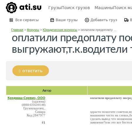
Грузы
Поиск грузов
Машины
Поиск м
Все сервисы
Ваши грузы
Добавить груз
Главная
>
Форумы
>
Юридические вопросы
>
оплатили предоплату ...
оплатили предоплату по
выгружают,т.к.водители
ОТВЕТИТЬ
Автор
Кредмаш-Сервис, ООО
оплатили предоплату посре
(удалена)
(ИНН:6316241148)
Грузовладелец ,
Самара
здрасти помогите советом,мо
Код:2847977
машинами чисто на словах,бе
сделать вывод что мошенники
заявление?или это все бестол
#1