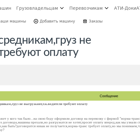
ашин
Грузовладельцам
Перевозчикам
АТИ-Доки
А
Ваши машины
Добавить машину
Заказы
средникам,груз не
 требуют оплату
Сообщение
дникам,груз не выгружают,т.к.водители требуют оплату
жет у кого так было...на свою беду оформили договор на перевозку с фирмой "норма-тран
з договора,машины прехали,но разгружатся не хотят,просят оплату вперед,как мы узнали 
,как быть?договорится никак не получается,норма-транс требует оплату,но мы понимаем,ч
ку?