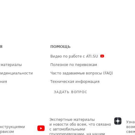
Я
ПОМОЩЬ
Видео по работе с ATI.SU
 материалы
Полезное по перевозкам
фиденциальности
Часто задаваемые вопросы (FAQ)
ения
Техническая информация
ЗАДАТЬ ВОПРОС
Экспертные материалы
Узна
и новости обо всем, что связано
инструкциями
возм
с автомобильными
ервисом
свеж
грузоперевозками, на нашем