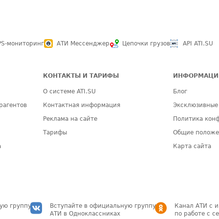
PS-мониторинг
АТИ Мессенджер
Цепочки грузов
API ATI.SU
КОНТАКТЫ И ТАРИФЫ
ИНФОРМАЦИ
О системе ATI.SU
Блог
рагентов
Контактная информация
Эксклюзивные
Реклама на сайте
Политика кон
Тарифы
Общие полож
а
Карта сайта
ую группу
Вступайте в официальную группу
Канал АТИ с 
АТИ в Одноклассниках
по работе с с