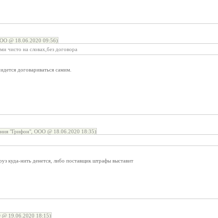
ОО @ 18.06.2020 09:56)
ми чисто на словах,без договора
идется договариваться самим.
ния "Грифон", ООО @ 18.06.2020 18:35)
груз куда-нить денется, либо поставщик штрафы выставит
 @ 19.06.2020 18:15)