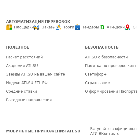
АВТОМАТИЗАЦИЯ ПЕРЕВОЗОК
Площадки
Заказы
Торги
Тендеры
АТИ-Доки
G
ПОЛЕЗНОЕ
БЕЗОПАСНОСТЬ
Расчет расстояний
ATI.SU о безопасности
Академия ATI.SU
Памятка по проверке конт
Звезды ATI.SU на вашем сайте
Светофор+
Индекс ATI.SU FTL РФ
Страхование
Средние ставки
О формировании Паспорт
Выгодные направления
Вступайте в официальн
МОБИЛЬНЫЕ ПРИЛОЖЕНИЯ ATI.SU
АТИ ВКонтакте