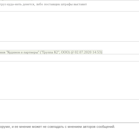
 груз куда-нить денется, либо поставщик штрафы выставит
ия "Кудинов и партнеры" ("Группа К2", ООО) @ 02.07.2020 14:53)
оруме, и ее мнение может не совпадать с мнением авторов сообщений.