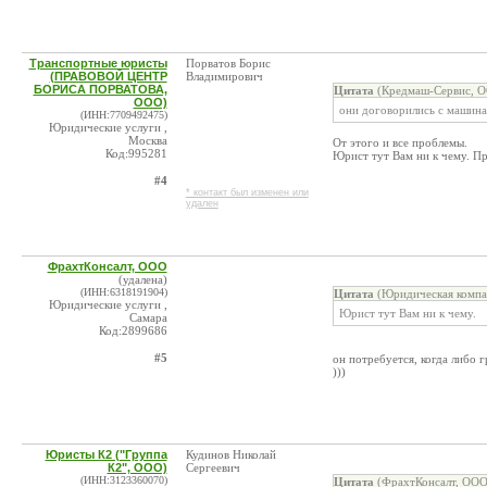
Транспортные юристы
Порватов Борис
(ПРАВОВОЙ ЦЕНТР
Владимирович
БОРИСА ПОРВАТОВА,
Цитата
(Кредмаш-Сервис, О
ООО)
они договорились с машина
(ИНН:7709492475)
Юридические услуги ,
Москва
От этого и все проблемы.
Код:995281
Юрист тут Вам ни к чему. Пр
#4
* контакт был изменен или
удален
ФрахтКонсалт, ООО
(удалена)
(ИНН:6318191904)
Цитата
(Юридическая компа
Юридические услуги ,
Юрист тут Вам ни к чему.
Самара
Код:2899686
#5
он потребуется, когда либо 
)))
Юристы К2 ("Группа
Кудинов Николай
К2", ООО)
Сергеевич
(ИНН:3123360070)
Цитата
(ФрахтКонсалт, ООО