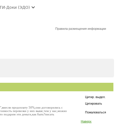
ТИ-Доки (ЭДО)
Правила размещения информации
Цитир. выдел.
Цитировать
с",внесли предоплату 50%,они договорились с
стоимость перевозки у них выше,чем у нас,можно
Пожаловаться
то подарим эти деньги,как быть?писать
Наверх