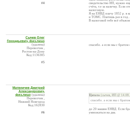
#4
свидетельство ИП, нужно ещ
счёта, т.е за наличку. Если 
налоговую.
Я на ЕНВД плачу 1852 р. в к
и ТОМС. Платишь раз в год.
В налоговой тебе всё объясня
Сычев Олег
Геннадьевич, физ.лицо
(удалена)
спасибо. а если мы с братом 
Перевозчик ,
Ростов-на-Дону
Код:1136385
#5
Матвеичев Дмитрий
Александрович,
физ.лицо
(удалена)
Цитата
(сычев, ИП @ 14.08.
Перевозчик ,
спасибо. а если мы с братом
Нижний Новгород
Код:162830
до 20 машин ЕНВД. Если бра
#6
умножаться на два.