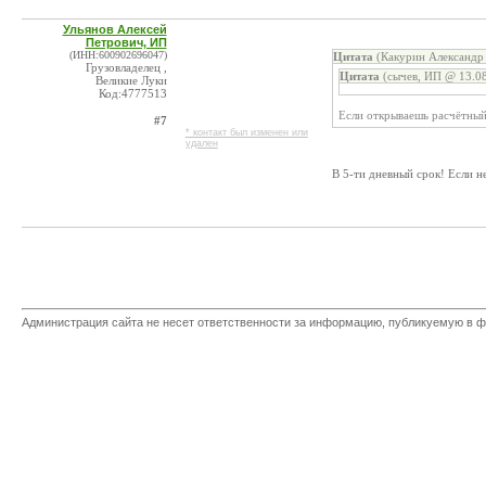
Ульянов Алексей
Петрович, ИП
(ИНН:600902696047)
Цитата
(Какурин Александр 
Грузовладелец ,
Цитата
(сычев, ИП @ 13.08
Великие Луки
Код:4777513
Если открываешь расчётный 
#7
* контакт был изменен или
удален
В 5-ти дневный срок! Если н
Администрация сайта не несет ответственности за информацию, публикуемую в ф