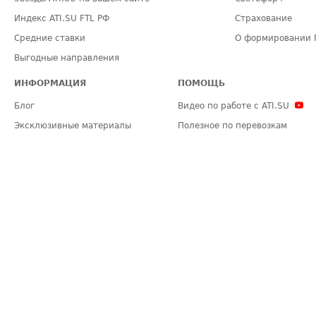
Индекс ATI.SU FTL РФ
Страхование
Средние ставки
О формировании 
Выгодные направления
ИНФОРМАЦИЯ
ПОМОЩЬ
Блог
Видео по работе с ATI.SU
Эксклюзивные материалы
Полезное по перевозкам
Политика конфиденциальности
Часто задаваемые вопросы (FA
Общие положения
Техническая информация
Карта сайта
ЗАДАТЬ ВОПРОС