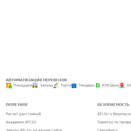
АВТОМАТИЗАЦИЯ ПЕРЕВОЗОК
Площадки
Заказы
Торги
Тендеры
АТИ-Доки
G
ПОЛЕЗНОЕ
БЕЗОПАСНОСТЬ
Расчет расстояний
ATI.SU о безопасн
Академия ATI.SU
Памятка по прове
Звезды ATI.SU на вашем сайте
Светофор+