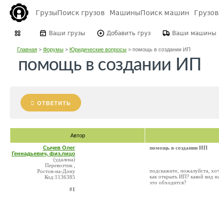
Грузы
Поиск грузов
Машины
Поиск машин
Грузо
Ваши грузы
Добавить груз
Ваши машины
Главная
>
Форумы
>
Юридические вопросы
>
помощь в создании ИП
помощь в создании ИП
ОТВЕТИТЬ
Автор
Сычев Олег
помощь в создании ИП
Геннадьевич, физ.лицо
(удалена)
Перевозчик ,
подскажите, пожалуйста, хоч
Ростов-на-Дону
как открыть ИП? какой вид н
Код:1136385
это обходится?
#1