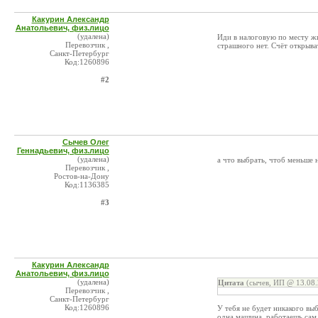
Какурин Александр
Анатольевич, физ.лицо
(удалена)
Иди в налоговую по месту жи
Перевозчик ,
страшного нет. Счёт открыва
Санкт-Петербург
Код:1260896
#2
Сычев Олег
Геннадьевич, физ.лицо
(удалена)
а что выбрать, чтоб меньше н
Перевозчик ,
Ростов-на-Дону
Код:1136385
#3
Какурин Александр
Анатольевич, физ.лицо
(удалена)
Цитата
(сычев, ИП @ 13.08.
Перевозчик ,
Санкт-Петербург
Код:1260896
У тебя не будет никакого вы
одна машина, работаешь сам