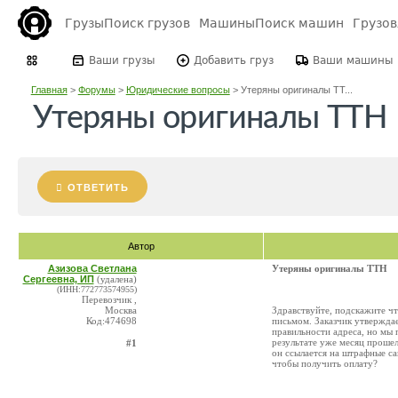
Грузы
Поиск грузов
Машины
Поиск машин
Грузо
Ваши грузы
Добавить груз
Ваши машины
Главная
>
Форумы
>
Юридические вопросы
>
Утеряны оригиналы ТТ...
Утеряны оригиналы ТТН
ОТВЕТИТЬ
Автор
Азизова Светлана
Утеряны оригиналы ТТН
Сергеевна, ИП
(удалена)
(ИНН:772773574955)
Перевозчик ,
Москва
Здравствуйте, подскажите ч
Код:474698
письмом. Заказчик утверждает
правильности адреса, но мы 
результате уже месяц прошел
#1
он ссылается на штрафные са
чтобы получить оплату?