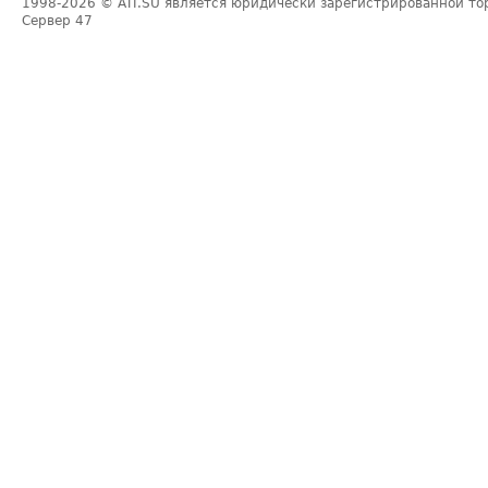
1998-2026
© ATI.SU является юридически зарегистрированной то
Сервер
47