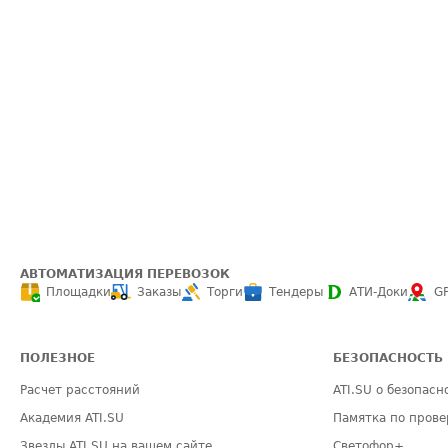
АВТОМАТИЗАЦИЯ ПЕРЕВОЗОК
Площадки
Заказы
Торги
Тендеры
АТИ-Доки
G
ПОЛЕЗНОЕ
БЕЗОПАСНОСТЬ
Расчет расстояний
ATI.SU о безопасн
Академия ATI.SU
Памятка по прове
Звезды ATI.SU на вашем сайте
Светофор+