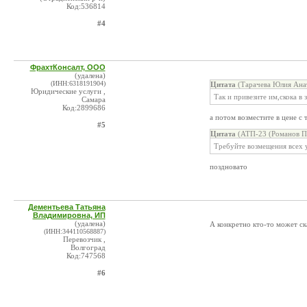
Код:536814
#4
ФрахтКонсалт, ООО
(удалена)
(ИНН:6318191904)
Цитата
(Тарачева Юлия Анат
Юридические услуги ,
Так и привезите им,скока в 
Самара
Код:2899686
а потом возместите в цене с 
#5
Цитата
(АТП-23 (Романов П.
Требуйте возмещения всех 
поздновато
Дементьева Татьяна
Владимировна, ИП
(удалена)
А конкретно кто-то может ск
(ИНН:344110568887)
Перевозчик ,
Волгоград
Код:747568
#6