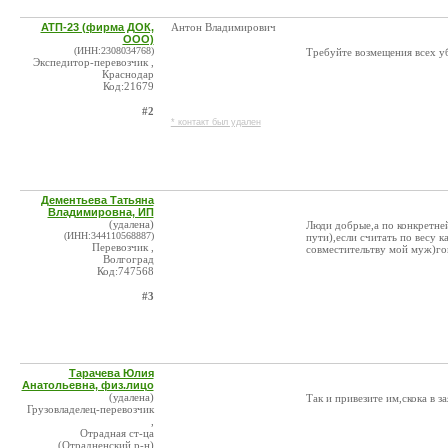
АТП-23 (фирма ДОК,
Антон Владимирович
ООО)
(ИНН:2308034768)
Требуйте возмещения всех у
Экспедитор-перевозчик ,
Краснодар
Код:21679
#2
* контакт был удален
Дементьева Татьяна
Владимировна, ИП
(удалена)
Люди добрые,а по конкретней
(ИНН:344110568887)
пути),если считать по весу 
Перевозчик ,
совместительтву мой муж)гов
Волгоград
Код:747568
#3
Тарачева Юлия
Анатольевна, физ.лицо
(удалена)
Так и привезите им,скока в з
Грузовладелец-перевозчик
,
Отрадная ст-ца
(Отрадненский р-н)