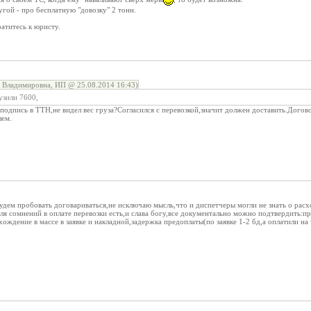
угой - про бесплатную "довозку" 2 тонн.
ратитесь к юристу.
 Владимировна, ИП @ 25.08.2014 16:43)
узили 7600,
ю подпись в ТТН,не видел вес груза?Согласился с перевозкой,значит должен доставить.Дого
лем.
удем пробовать договариваться,не исключаю мысль,что и диспетчеры могли не знать о рас
ля сомнений в оплате перевозки есть,и слава богу,все документально можно подтвердить:п
хождение в массе в заявке и накладной,задержка предоплаты(по заявке 1-2 бд,а оплатили на