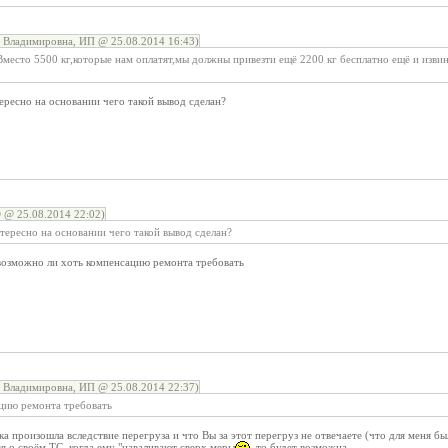
 Владимировна, ИП @ 25.08.2014 16:43)
Вместо 5500 кг,которые нам оплатят,мы должны привезти ещё 2200 кг бесплатно ещё и изви
тересно на основании чего такой вывод сделан?
 @ 25.08.2014 22:02)
нтересно на основании чего такой вывод сделан?
,возможно ли хоть компенсацию ремонта требовать
 Владимировна, ИП @ 25.08.2014 22:37)
цию ремонта требовать
а произошла вследствие перегруза и что Вы за этот перегруз не отвечаете (что для меня бы
я о своём ТС, когда ему "наваливают сверх меры
, то будет возможна.