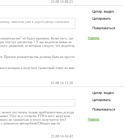
25.08.14 08:21
Цитир. выдел.
Цитировать
Разницу заметили уже в дороге,когда сломалась
Пожаловаться
Наверх
доказательства" не будут приняты. Более того, где
ри чем тут диспетчер ? У вас водитель никак не
жного движения, из которых следует, что водитель
ьств. Причем доказательства должны быть не просто
консультацию и получите грамотный ответ на ваш
25.08.14 15:26
Цитир. выдел.
Цитировать
Пожаловаться
с может посчитать только приблизительно,исходя
ышает 55оо кг,а согласно ТТН в него загрузили
Наверх
никто не снимает,но в итоге получается что?
ую с ремонтом автомобиля?Обидно как-то
25.08.14 16:43