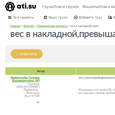
Грузы
Поиск грузов
Машины
Поиск м
Все сервисы
Ваши грузы
Добавить груз
Главная
>
Форумы
>
Юридические вопросы
>
вес в накладной,прев...
вес в накладной,превыша
ОТВЕТИТЬ
Автор
Дементьева Татьяна
вес в накладной,превышает
Владимировна, ИП
(удалена)
(ИНН:344110568887)
Перевозчик ,
Подскажите,что делать!По за
Волгоград
рессора,как и сколько требов
Код:747568
#1