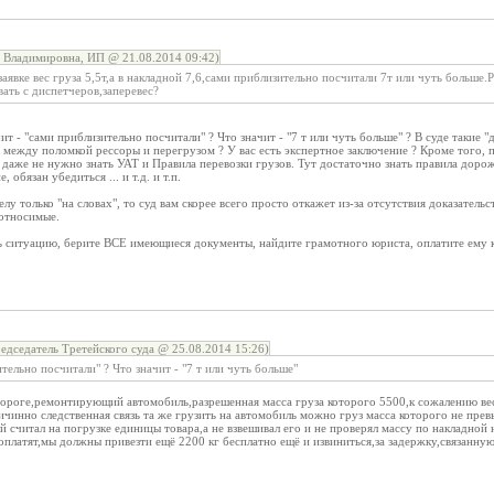
 Владимировна, ИП @ 21.08.2014 09:42)
аявке вес груза 5,5т,а в накладной 7,6,сами приблизительно посчитали 7т или чуть больше.
вать с диспетчеров,заперевес?
чит - "сами приблизительно посчитали" ? Что значит - "7 т или чуть больше" ? В суде такие "
 между поломкой рессоры и перегрузом ? У вас есть экспертное заключение ? Кроме того, п
т даже не нужно знать УАТ и Правила перевозки грузов. Тут достаточно знать правила доро
 обязан убедиться ... и т.д. и т.п.
лу только "на словах", то суд вам скорее всего просто откажет из-за отсутствия доказател
 относимые.
ть ситуацию, берите ВСЕ имеющиеся документы, найдите грамотного юриста, оплатите ему 
дседатель Третейского суда @ 25.08.2014 15:26)
тельно посчитали" ? Что значит - "7 т или чуть больше"
 дороге,ремонтирующий автомобиль,разрешенная масса груза которого 5500,к сожалению ве
ичинно следственная связь та же грузить на автомобиль можно груз масса которого не прев
й считал на погрузке единицы товара,а не взвешивал его и не проверял массу по накладной 
оплатят,мы должны привезти ещё 2200 кг бесплатно ещё и извиниться,за задержку,связанн