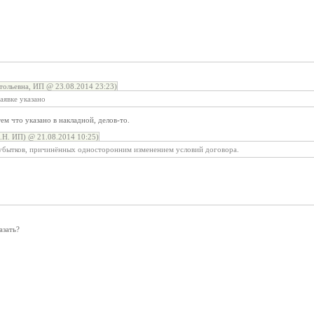
ольевна, ИП @ 23.08.2014 23:23)
заявке указано
тем что указано в накладной, делов-то.
Н. ИП) @ 21.08.2014 10:25)
убытков, причинённых односторонним изменением условий договора.
азать?