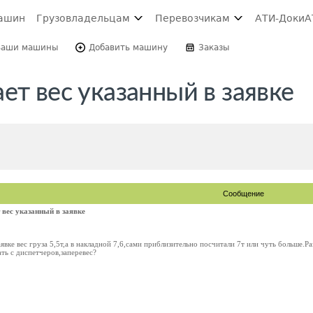
ашин
Грузовладельцам
Перевозчикам
АТИ-Доки
А
Ваши машины
Добавить машину
Заказы
ет вес указанный в заявке
Сообщение
 вес указанный в заявке
явке вес груза 5,5т,а в накладной 7,6,сами приблизительно посчитали 7т или чуть больше.Р
ать с диспетчеров,заперевес?