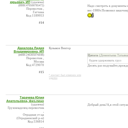
юрьевич, ИП
(удалена)
(ИНН:470500785472)
Надо смотреть в документы 
Перевозчик ,
вес-1980т.Позвонил заказчи
Гатчина
Код:1189953
#14
Данилова Лидия
Кувыков Виктор
Владимировна, ИП
(ИНН:246305076648)
Цитата
(Дементьева Татьяна
Перевозчик ,
будем удерживать груз
Москва
Код:4729070
Десять раз подумайте,прежде
#15
* контакт был изменен или
удален
Тарачева Юлия
Анатольевна, физ.лицо
(удалена)
Добрый день!А,в этой ситуац
Грузовладелец-перевозчик
,
Отрадная ст-ца
(Отрадненский р-н)
Код:536814