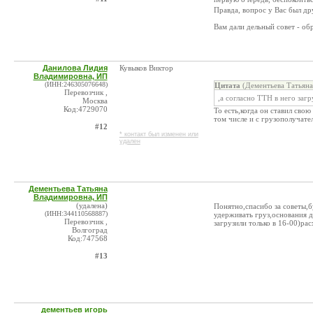
Правда, вопрос у Вас был др
Вам дали дельный совет - об
Данилова Лидия
Кувыков Виктор
Владимировна, ИП
(ИНН:246305076648)
Цитата
(Дементьева Татьяна
Перевозчик ,
,а согласно ТТН в него загр
Москва
Код:4729070
То есть,когда он ставил сво
том числе и с грузополучате
#12
* контакт был изменен или
удален
Дементьева Татьяна
Владимировна, ИП
(удалена)
Понятно,спасибо за советы,б
(ИНН:344110568887)
удерживать груз,основания д
Перевозчик ,
загрузили только в 16-00)рас
Волгоград
Код:747568
#13
дементьев игорь