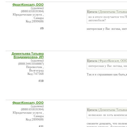
ФрахтКонсалт, ООО
(удалена)
(ИНН:6318191904)
Цитата
(Дементьева Татьяна
Юридические услуги ,
но в итоге получается что?
Самара
автомобиля?
Код:2899686
#9
интересная у Вас логика, ин
Дементьева Татьяна
Владимировна, ИП
(удалена)
Цитата
(ФрахтКонсалт, ООО
(ИНН:344110568887)
интересная у Вас логика, и
Перевозчик ,
Волгоград
Код:747568
Так я и спрашиваю как быть
#10
ФрахтКонсалт, ООО
(удалена)
(ИНН:6318191904)
Цитата
(Дементьева Татьяна
Юридические услуги ,
возможно ли хоть компенса
Самара
Код:2899686
сможете доказать, что поломк
#11
первую очередь, беспокоитьс