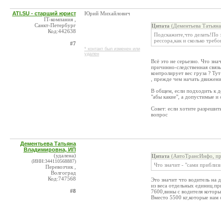
ATI.SU - старший юрист
Юрий Михайлович
IT-компания ,
Санкт-Петербург
Цитата
(Дементьева Татьяна
Код:442638
Подскажите,что делать!По з
рессора,как и сколько требо
#7
* контакт был изменен или
удален
Всё это не серьезно. Что зна
причинно-следственная связь
контролирует вес груза ? Ту
, прежде чем начать движение,
В общем, если подходить к де
"абы какие", а допустимые и
Совет: если хотите разреши
вопрос
Дементьева Татьяна
Владимировна, ИП
(удалена)
Цитата
(АвтоТрансИнфо, пре
(ИНН:344110568887)
Что значит - "сами приблизи
Перевозчик ,
Волгоград
Код:747568
Это значит что водитель на
из веса отдельных единиц.пр
#8
7600,вины с водителя которы
Вместо 5500 кг,которые нам 