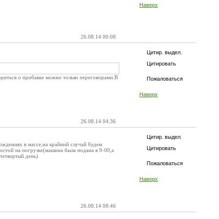
Наверх
26.08.14 00:08
Цитир. выдел.
Цитировать
вориться о прибавке можно только переговорами.В
Пожаловаться
Наверх
26.08.14 04:36
Цитир. выдел.
хождениях в массе,на крайний случай будем
Цитировать
ростой на погрузке(машина была подана в 9-00,а
 четвертый день)
Пожаловаться
Наверх
26.08.14 08:46