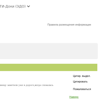
ТИ-Доки (ЭДО)
Правила размещения информации
Цитир. выдел.
Цитировать
азницу заметили уже в дороге,когда сломалась
Пожаловаться
Наверх