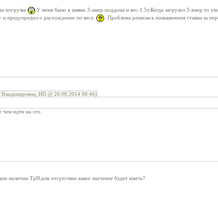
на погрузке
.У меня было в заявке 3-амер.поддона и вес-1.5т.Когда загрузил 3-амер.то у
ку и предупредил о расхождение по весу
.Проблема решилась повышением ставки за пер
 Владимировна, ИП @ 26.08.2014 08:46)
 чем идти на это.
ии наличии ТрН,или отсутствие какое значение будет иметь?