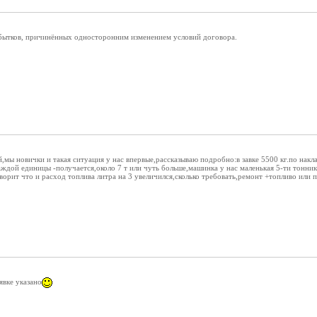
бытков, причинённых односторонним изменением условий договора.
,мы новички и такая ситуация у нас впервые,рассказываю подробно:в завке 5500 кг.по нак
каждой единицы -получается,около 7 т или чуть больше,машинка у нас маленькая 5-ти тонник
орит что и расход топлива литра на 3 увеличился,сколько требовать,ремонт +топливо или 
аявке указано