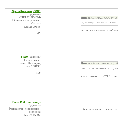
ФрахтКонсалт, ООО
(удалена)
(ИНН:6318191904)
Цитата
(ДИНАС, ООО @ 06.0
Юридические услуги ,
диспечер и слышать ничего 
Самара
Код:2899686
он мог не заплатить и той с
#9
Вадо
(удалена)
Перевозчик ,
Нижний Новгород
Цитата
(ФрахтКонсалт @ 06.
Код:938197
мог не заплатить и той сум
#10
а шшо звякнуть в УФНС..они
Гиев И.И. физ.лицо
(удалена)
Экспедитор-перевозчик ,
Я блицы за свой счет постоя
Белгород
Код:2516592