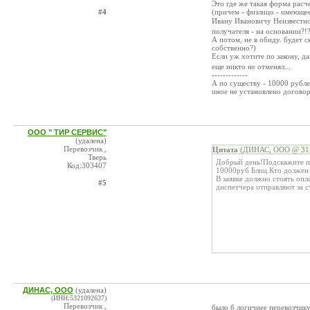
Это где же такая форма расч
#4
(причем - физлицо - имеющее 
Ивану Ивановичу Неизвестно
получателя - на основании?!
А потом, не в обиду. будет с
собственно?)
Если уж хотите по закону, д
еще никто не отменял...
-------------
А по существу - 10000 рублей
иное не установлено догово
ООО " ТИР СЕРВИС"
(удалена)
Перевозчик ,
Цитата
(ДИНАС, ООО @ 31.0
Тверь
Добрый день!Подскажите по
Код:303407
10000руб Блиц.Кто должен 
В заявке должно стоять опла
#5
диспетчера отправляют за с
ДИНАС, ООО
(удалена)
(ИНН:5321092637)
Перевозчик ,
было б логичнее перевозчику