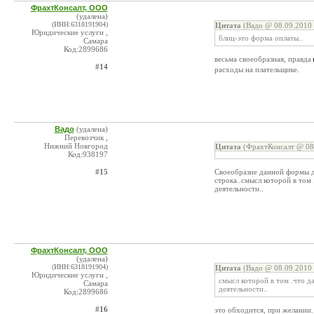
ФрахтКонсалт, ООО
(удалена)
(ИНН:6318191904)
Цитата
(Вадо @ 08.09.2010 
Юридические услуги ,
блиц-это форма оплаты..
Самара
Код:2899686
весьма своеобразная, правда
#14
расходы на плательщике.
Вадо
(удалена)
Перевозчик ,
Нижний Новгород
Цитата
(ФрахтКонсалт @ 08.
Код:938197
#15
Своеобразие данной формы д
строка..смысл которой в том
деятельности..
ФрахтКонсалт, ООО
(удалена)
(ИНН:6318191904)
Цитата
(Вадо @ 08.09.2010 
Юридические услуги ,
смысл которой в том .что д
Самара
деятельности..
Код:2899686
#16
это обходится, при желании.