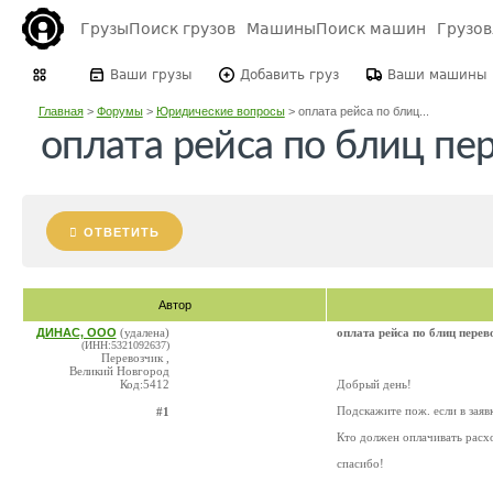
Грузы
Поиск грузов
Машины
Поиск машин
Грузо
Ваши грузы
Добавить груз
Ваши машины
Главная
>
Форумы
>
Юридические вопросы
>
оплата рейса по блиц...
оплата рейса по блиц пе
ОТВЕТИТЬ
Автор
ДИНАС, ООО
(удалена)
оплата рейса по блиц перев
(ИНН:5321092637)
Перевозчик ,
Великий Новгород
Код:5412
Добрый день!
Подскажите пож. если в зая
#1
Кто должен оплачивать расхо
спасибо!