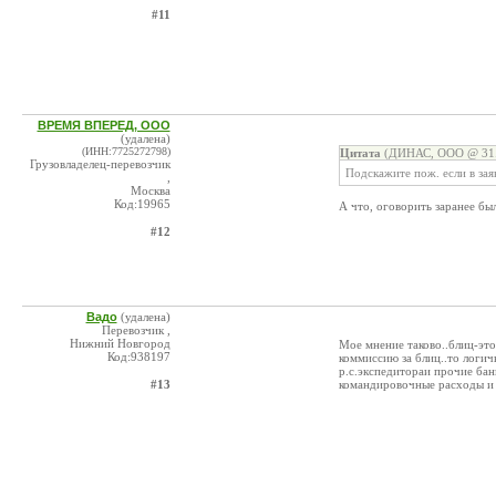
#11
ВРЕМЯ ВПЕРЕД, ООО
(удалена)
(ИНН:7725272798)
Цитата
(ДИНАС, ООО @ 31.0
Грузовладелец-перевозчик
Подскажите пож. если в за
,
Москва
Код:19965
А что, оговорить заранее б
#12
Вадо
(удалена)
Перевозчик ,
Нижний Новгород
Мое мнение таково..блиц-это
Код:938197
коммиссию за блиц..то логич
р.с.экспедитораи прочие бан
#13
командировочные расходы и п