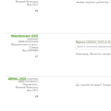
Великий Новгород
сколько затратит диспетчер..
Код:5412
#6
ФрахтКонсалт, ООО
(удалена)
(ИНН:6318191904)
Цитата
(ДИНАС, ООО @ 06.0
Юридические услуги ,
было б логичнее перевозчик
Самара
Код:2899686
Александр, Вы почту смотре
#7
ДИНАС, ООО
(удалена)
(ИНН:5321092637)
Перевозчик ,
Да, спасибо большое! Только
Великий Новгород
Код:5412
#8