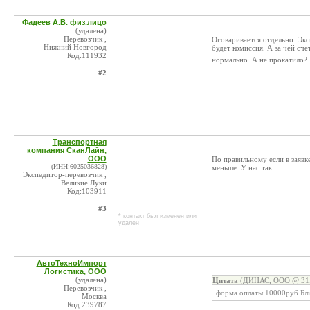
Фадеев А.В. физ.лицо
(удалена)
Перевозчик ,
Оговаривается отдельно. Эксп
Нижний Новгород
будет комиссия. А за чей счёт
Код:111932
нормально. А не прокатило? 
#2
Транспортная
компания СканЛайн,
ООО
По правильному если в заявк
(ИНН:6025036828)
меньше. У нас так
Экспедитор-перевозчик ,
Великие Луки
Код:103911
#3
* контакт был изменен или
удален
АвтоТехноИмпорт
Логистика, ООО
(удалена)
Цитата
(ДИНАС, ООО @ 31.0
Перевозчик ,
форма оплаты 10000руб Бл
Москва
Код:239787