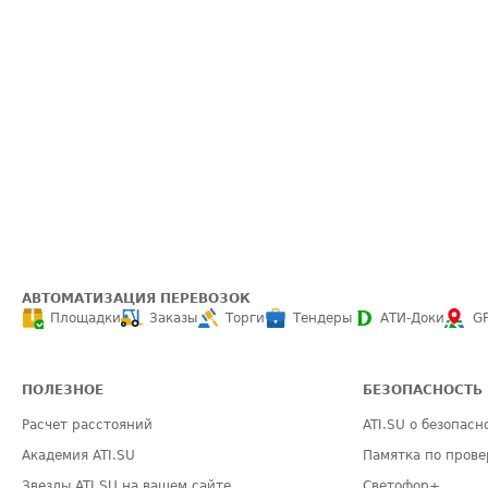
АВТОМАТИЗАЦИЯ ПЕРЕВОЗОК
Площадки
Заказы
Торги
Тендеры
АТИ-Доки
G
ПОЛЕЗНОЕ
БЕЗОПАСНОСТЬ
Расчет расстояний
ATI.SU о безопасн
Академия ATI.SU
Памятка по прове
Звезды ATI.SU на вашем сайте
Светофор+