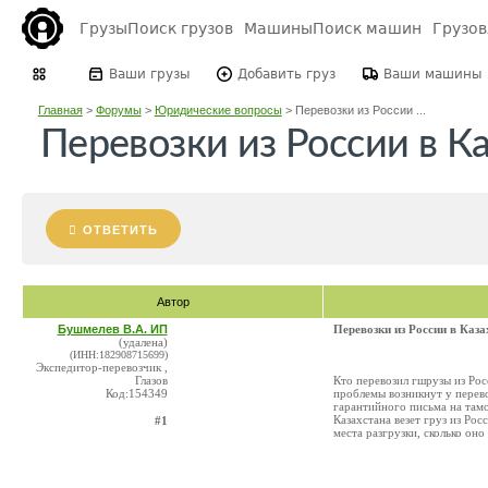
Грузы
Поиск грузов
Машины
Поиск машин
Грузо
Ваши грузы
Добавить груз
Ваши машины
Главная
>
Форумы
>
Юридические вопросы
>
Перевозки из России ...
Перевозки из России в К
ОТВЕТИТЬ
Автор
Бушмелев В.А. ИП
Перевозки из России в Каза
(удалена)
(ИНН:182908715699)
Экспедитор-перевозчик ,
Глазов
Кто перевозил гшрузы из Рос
Код:154349
проблемы возникнут у перево
гарантийного письма на там
Казахстана везет груз из Ро
#1
места разгрузки, сколько он