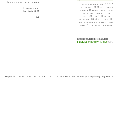
Грузовладелец-перевозчик
Ездили с компанией ООО "А
,
составила 15000 руб. Возил
Тимашевск г.
на груз. В заявке было указ
Код:5750809
РТ действует ограничение, 
грузить 20 тонн". Поверив 
#4
штраф на 18 000 рублей. П
мы вернулись обратно в Са
паруса" отказывается нам о
Прикрепленные файлы:
Пищевые продукты.doc
(34
Администрация сайта не несет ответственности за информацию, публикуемую в ф