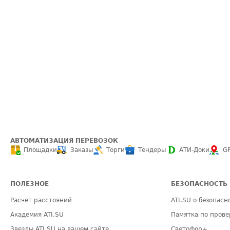
АВТОМАТИЗАЦИЯ ПЕРЕВОЗОК
Площадки
Заказы
Торги
Тендеры
АТИ-Доки
G
ПОЛЕЗНОЕ
БЕЗОПАСНОСТЬ
Расчет расстояний
ATI.SU о безопасн
Академия ATI.SU
Памятка по прове
Звезды ATI.SU на вашем сайте
Светофор+