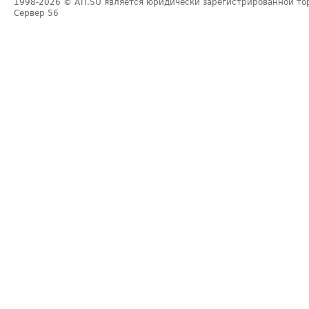
1998-2026
© ATI.SU является юридически зарегистрированной то
Сервер
56