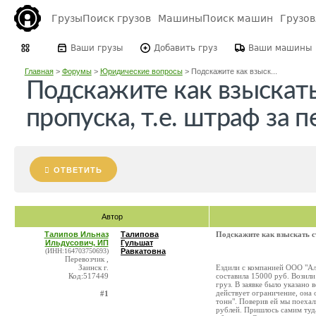
Грузы
Поиск грузов
Машины
Поиск машин
Грузо
Ваши грузы
Добавить груз
Ваши машины
Главная
>
Форумы
>
Юридические вопросы
>
Подскажите как взыск...
Подскажите как взыскат
пропуска, т.е. штраф за п
ОТВЕТИТЬ
Автор
Талипов Ильназ
Талипова
Подскажите как взыскать ст
Ильдусович, ИП
Гульшат
(ИНН:164703750693)
Равкатовна
Перевозчик ,
Заинск г.
Ездили с компанией ООО "Алы
Код:517449
составила 15000 руб. Возили
груз. В заявке было указано 
действует ограничение, она 
#1
тонн". Поверив ей мы поехал
рублей. Пришлось самим туд