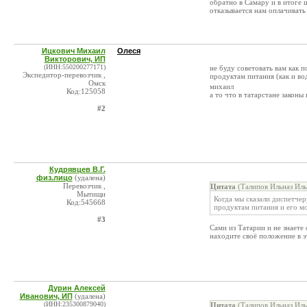
обратно в Самару и в итоге
отказывается нам оплачивать
Ицкович Михаил
Олеся
Викторович, ИП
(ИНН:550200277171)
не буду советовать вам как 
Экспедитор-перевозчик ,
продуктам питания (как и во
Омск
михаил
Код:125058
а то что в татарстане законы
#2
Кудрявцев В.Г.
физ.лицо
(удалена)
Перевозчик ,
Цитата
(Талипов Ильназ Иль
Мытищи
Когда мы сказали диспетчер
Код:545668
продуктам питания и его м
#3
Сами из Татарии и не знаете
находите своё положение в э
Дурин Алексей
Иванович, ИП
(удалена)
(ИНН:235300879040)
Цитата
(Талипов Ильназ Иль