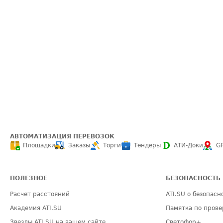
АВТОМАТИЗАЦИЯ ПЕРЕВОЗОК
Площадки
Заказы
Торги
Тендеры
АТИ-Доки
G
ПОЛЕЗНОЕ
БЕЗОПАСНОСТЬ
Расчет расстояний
ATI.SU о безопасн
Академия ATI.SU
Памятка по прове
Звезды ATI.SU на вашем сайте
Светофор+