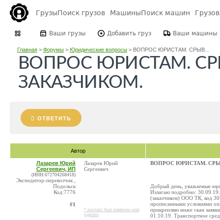
Грузы
Поиск грузов
Машины
Поиск машин
Грузо
Ваши грузы
Добавить груз
Ваши машины
Главная
>
Форумы
>
Юридические вопросы
>
ВОПРОС ЮРИСТАМ. СРЫВ...
ВОПРОС ЮРИСТАМ. СР
ЗАКАЗЧИКОМ.
ОТВЕТИТЬ
Автор
Лазарев Юрий
Лазарев Юрий
ВОПРОС ЮРИСТАМ. СРЫ
Сергеевич, ИП
Сергеевич
(ИНН:672704268418)
Экспедитор-перевозчик ,
Подольск
Добрый день, уважаемые юр
Код:7776
Излагаю подробно: 30.09.19
(заказчиком) ООО ТК, код 30
прописанными условиями опл
#1
прикрепляю ниже скан заявки
* контакт был изменен или
удален
01.10.19. Транспортное сред