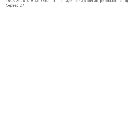
1998-2026
© ATI.SU является юридически зарегистрированной то
Сервер
27