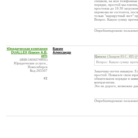
спешили, на мои телефонные 
порядке, простой мы платим,
простояла до 16:30 загружен
перевозка не состоится, пос
только "маршрутный лист" п
Вопрос: Какую сумму претен
_______________________
Отредактировано пользова
Юридическая компания
Бакин
DUALLEX (Бакин А.В.
Александр
ИП)
Цитата
(Лазарев Ю.С. ИП @ 
(ИНН:540363749931)
Вопрос: Какую сумму прете
Юридические услуги ,
Новосибирск
Код:265507
Заказчику-почти никакую. Ес
простой. Повысьте свою юри
#2
обязательном порядке в зая
контрагентам.
Это не дорого, возможно да
_______________________
Отредактировано пользова