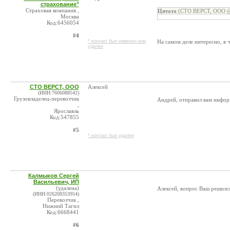
страхование"
Страховая компания ,
Цитата
(СТО ВЕРСТ, ООО @ 
Москва
Код:6456054
#4
* контакт был изменен или
На самом деле интересно, в 
удален
СТО ВЕРСТ, ООО
Алексей
(ИНН:7606088542)
Грузовладелец-перевозчик
Андрей, отправил вам инфор
,
Ярославль
Код:547855
#5
* контакт был удален
Калмыков Сергей
Васильевич, ИП
(удалена)
Алексей, вопрос Ваш решилс
(ИНН:026208353954)
Перевозчик ,
Нижний Тагил
Код:6668441
#6