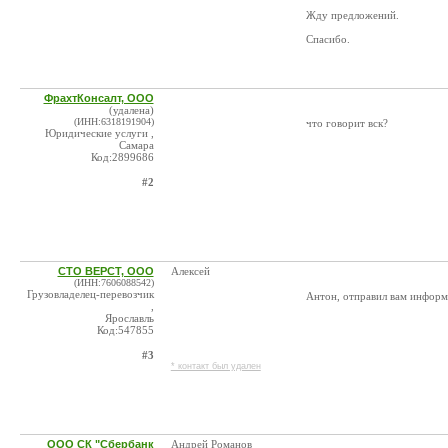
Жду предложений.
Спасибо.
ФрахтКонсалт, ООО
(удалена)
(ИНН:6318191904)
что говорит вск?
Юридические услуги ,
Самара
Код:2899686
#2
СТО ВЕРСТ, ООО
Алексей
(ИНН:7606088542)
Грузовладелец-перевозчик
Антон, отправил вам информ
,
Ярославль
Код:547855
#3
* контакт был удален
ООО СК "Сбербанк
Андрей Романов