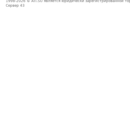
1998-2026
© ATI.SU является юридически зарегистрированной то
Сервер
43