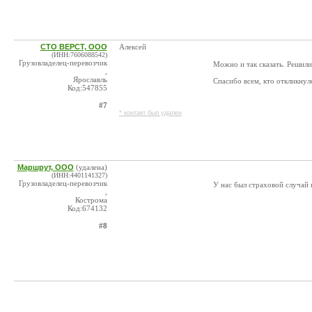
СТО ВЕРСТ, ООО
Алексей
(ИНН:7606088542)
Грузовладелец-перевозчик
Можно и так сказать. Решили
,
Ярославль
Спасибо всем, кто откликну
Код:547855
#7
* контакт был удален
Маршрут, ООО
(удалена)
(ИНН:4401141327)
Грузовладелец-перевозчик
У нас был страховой случай
,
Кострома
Код:674132
#8