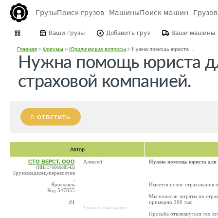
Грузы
Поиск грузов
Машины
Поиск машин
Грузо
Ваши грузы
Добавить груз
Ваши машины
Главная
>
Форумы
>
Юридические вопросы
>
Нужна помощь юриста ...
Нужна помощь юриста дл
страховой компанией.
ОТВЕТИТЬ
Автор
СТО ВЕРСТ, ООО
Алексей
Нужна помощь юриста для 
(ИНН:7606088542)
Грузовладелец-перевозчик
,
Ярославль
Имеется полис страхования о
Код:547855
Мы понесли затраты по страх
примерно 300 тыс.
#1
* контакт был удален
Просьба откликнуться тех кт