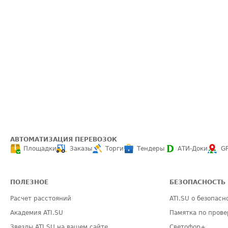
АВТОМАТИЗАЦИЯ ПЕРЕВОЗОК
Площадки
Заказы
Торги
Тендеры
АТИ-Доки
G
ПОЛЕЗНОЕ
БЕЗОПАСНОСТЬ
Расчет расстояний
ATI.SU о безопасн
Академия ATI.SU
Памятка по прове
Звезды ATI.SU на вашем сайте
Светофор+