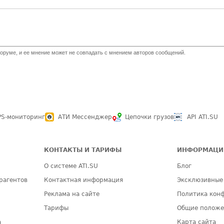
оруме, и ее мнение может не совпадать с мнением авторов сообщений.
PS-мониторинг
АТИ Мессенджер
Цепочки грузов
API ATI.SU
КОНТАКТЫ И ТАРИФЫ
ИНФОРМАЦИ
О системе ATI.SU
Блог
рагентов
Контактная информация
Эксклюзивные
Реклама на сайте
Политика кон
Тарифы
Общие полож
а
Карта сайта