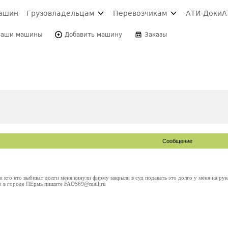
ашин
Грузовладельцам
Перевозчикам
АТИ-Доки
А
Ваши машины
Добавить машину
Заказы
Сообщение
и кто кто выбиват долги меня кинули фирму закрыли в суд подавать это долго у меня на рук
то в городе ПЕрмь пишите FAOS69@mail.ru