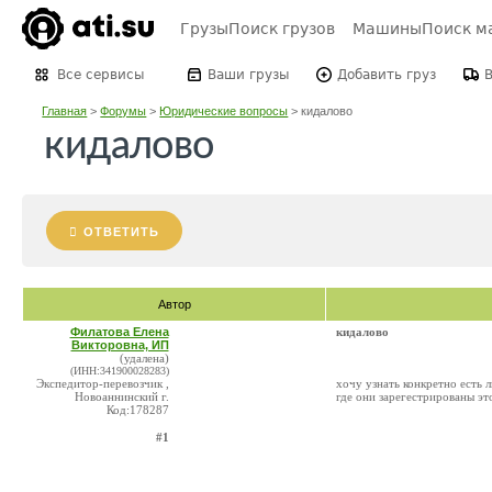
Грузы
Поиск грузов
Машины
Поиск м
Все сервисы
Ваши грузы
Добавить груз
Главная
>
Форумы
>
Юридические вопросы
>
кидалово
кидалово
ОТВЕТИТЬ
Автор
Филатова Елена
кидалово
Викторовна, ИП
(удалена)
(ИНН:341900028283)
Экспедитор-перевозчик ,
хочу узнать конкретно есть л
Новоаннинский г.
где они зарегестрированы э
Код:178287
#1