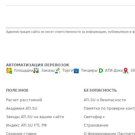
Администрация сайта не несет ответственности за информацию, публикуемую в ф
АВТОМАТИЗАЦИЯ ПЕРЕВОЗОК
Площадки
Заказы
Торги
Тендеры
АТИ-Доки
G
ПОЛЕЗНОЕ
БЕЗОПАСНОСТЬ
Расчет расстояний
ATI.SU о безопасности
Академия ATI.SU
Памятка по проверке конт
Звезды ATI.SU на вашем сайте
Светофор+
Индекс ATI.SU FTL РФ
Страхование
Средние ставки
О формировании Паспорт