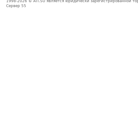
1998-2026
© ATI.SU является юридически зарегистрированной то
Сервер
55