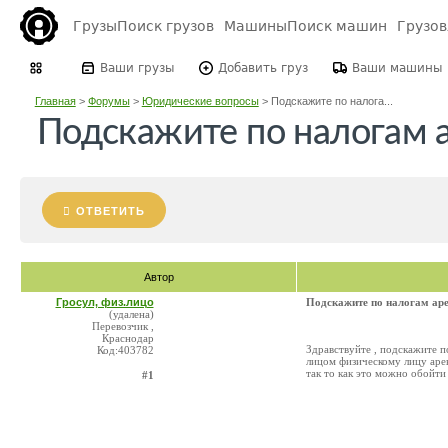
Грузы
Поиск грузов
Машины
Поиск машин
Грузо
Ваши грузы
Добавить груз
Ваши машины
Главная
>
Форумы
>
Юридические вопросы
>
Подскажите по налога...
Подскажите по налогам 
ОТВЕТИТЬ
Автор
Гросул, физ.лицо
Подскажите по налогам ар
(удалена)
Перевозчик ,
Краснодар
Здравствуйте , подскажите 
Код:403782
лицом физическому лицу арен
так то как это можно обойти 
#1