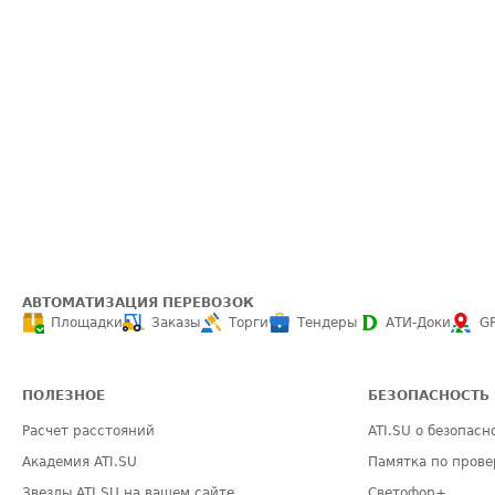
АВТОМАТИЗАЦИЯ ПЕРЕВОЗОК
Площадки
Заказы
Торги
Тендеры
АТИ-Доки
G
ПОЛЕЗНОЕ
БЕЗОПАСНОСТЬ
Расчет расстояний
ATI.SU о безопасн
Академия ATI.SU
Памятка по прове
Звезды ATI.SU на вашем сайте
Светофор+