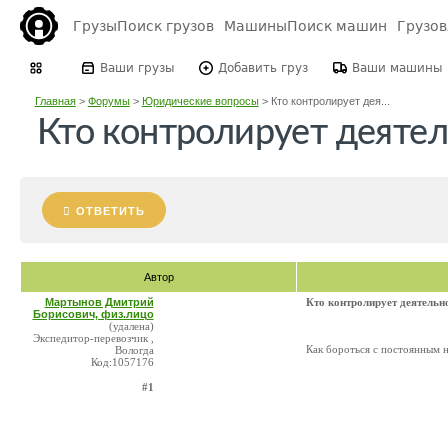
Грузы
Поиск грузов
Машины
Поиск машин
Грузо
Ваши грузы
Добавить груз
Ваши машины
Главная
>
Форумы
>
Юридические вопросы
>
Кто контролирует дея...
Кто контролирует деятел
ОТВЕТИТЬ
Автор
Мартынов Дмитрий
Кто контролирует деятельн
Борисович, физ.лицо
(удалена)
Экспедитор-перевозчик ,
Как бороться с постоянным 
Вологда
Код:1057176
#1