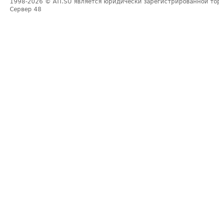
1998-2026
© ATI.SU является юридически зарегистрированной то
Сервер
48