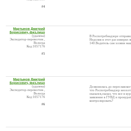
#4
Мартынов Дмитрий
Борисович, физ.лицо
(удалена)
В Роспотребнадзоре отправил
Экспедитор-перевозчик ,
Недолив в этот раз измерял л
Вологда
140.Водитель сам хозяин маш
Код:1057176
#5
Мартынов Дмитрий
Борисович, физ.лицо
(удалена)
Дозвонилась до переславског
Экспедитор-перевозчик ,
что Роспотребнадзор неохот
Вологда
оказался,сказал, что все в ку
Код:1057176
заявление в ГУВД и прокурат
контролировать?
#6