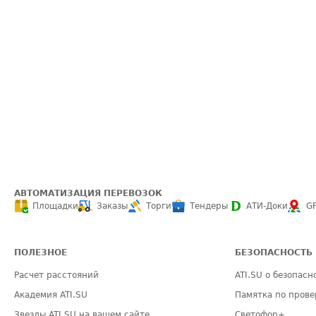
АВТОМАТИЗАЦИЯ ПЕРЕВОЗОК
Площадки
Заказы
Торги
Тендеры
АТИ-Доки
G
ПОЛЕЗНОЕ
БЕЗОПАСНОСТЬ
Расчет расстояний
ATI.SU о безопасн
Академия ATI.SU
Памятка по прове
Звезды ATI.SU на вашем сайте
Светофор+