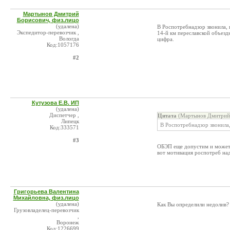
Мартынов Дмитрий
Борисович, физ.лицо
(удалена)
В Роспотребнадзор звонила,
Экспедитор-перевозчик ,
14-й км переславской объезд
Вологда
цифра.
Код:1057176
#2
Кутузова Е.В. ИП
(удалена)
Диспетчер ,
Цитата
(Мартынов Дмитрий 
Липецк
В Роспотребнадзор звонила
Код:333571
#3
ОБЭП еще допустим и может о
вот мотивация роспотреб над
Григорьева Валентина
Михайловна, физ.лицо
(удалена)
Как Вы определили недолив?
Грузовладелец-перевозчик
,
Воронеж
Код:1226699